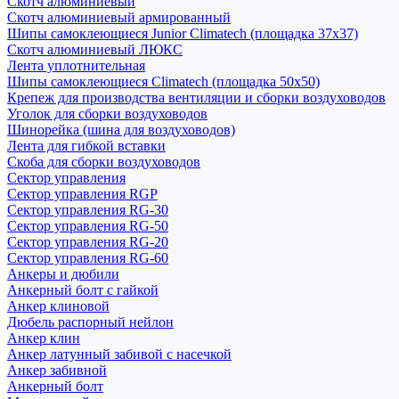
Скотч алюминиевый
Скотч алюминиевый армированный
Шипы самоклеющиеся Junior Climatech (площадка 37х37)
Скотч алюминиевый ЛЮКС
Лента уплотнительная
Шипы самоклеющиеся Climatech (площадка 50х50)
Крепеж для производства вентиляции и сборки воздуховодов
Уголок для сборки воздуховодов
Шинорейка (шина для воздуховодов)
Лента для гибкой вставки
Скоба для сборки воздуховодов
Сектор управления
Сектор управления RGP
Сектор управления RG-30
Сектор управления RG-50
Сектор управления RG-20
Сектор управления RG-60
Анкеры и дюбили
Анкерный болт с гайкой
Анкер клиновой
Дюбель распорный нейлон
Анкер клин
Анкер латунный забивой с насечкой
Анкер забивной
Анкерный болт