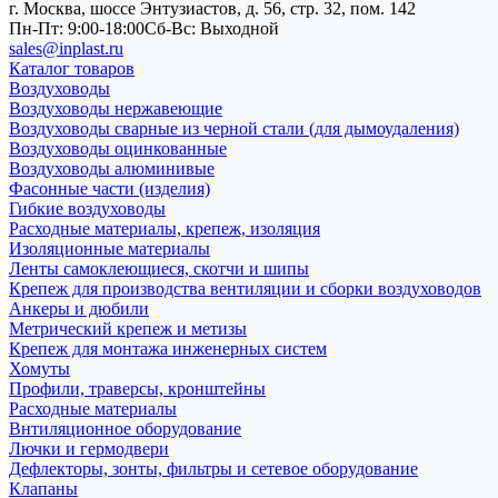
г. Москва, шоссе Энтузиастов, д. 56, стр. 32, пом. 142
Пн-Пт: 9:00-18:00
Cб-Вс: Выходной
sales@inplast.ru
Каталог товаров
Воздуховоды
Воздуховоды нержавеющие
Воздуховоды сварные из черной стали (для дымоудаления)
Воздуховоды оцинкованные
Воздуховоды алюминивые
Фасонные части (изделия)
Гибкие воздуховоды
Расходные материалы, крепеж, изоляция
Изоляционные материалы
Ленты самоклеющиеся, скотчи и шипы
Крепеж для производства вентиляции и сборки воздуховодов
Анкеры и дюбили
Метрический крепеж и метизы
Крепеж для монтажа инженерных систем
Хомуты
Профили, траверсы, кронштейны
Расходные материалы
Внтиляционное оборудование
Лючки и гермодвери
Дефлекторы, зонты, фильтры и сетевое оборудование
Клапаны