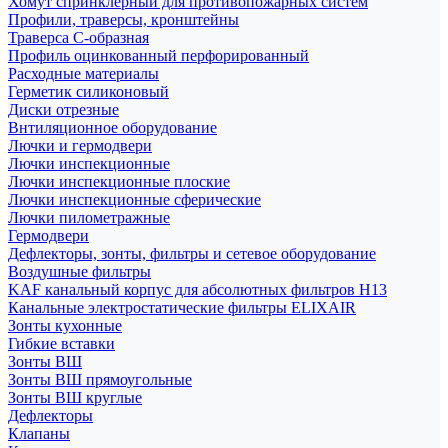
Хомут спринклерный для противопожарных систем
Профили, траверсы, кронштейны
Траверса С-образная
Профиль оцинкованный перфорированный
Расходные материалы
Герметик силиконовый
Диски отрезные
Внтиляционное оборудование
Лючки и гермодвери
Лючки инспекционные
Лючки инспекционные плоские
Лючки инспекционные сферические
Лючки пилометражные
Гермодвери
Дефлекторы, зонты, фильтры и сетевое оборудование
Воздушные фильтры
KAF канальный корпус для абсолютных фильтров H13
Канальные электростатические фильтры ELIXAIR
Зонты кухонные
Гибкие вставки
Зонты ВШ
Зонты ВШ прямоугольные
Зонты ВШ круглые
Дефлекторы
Клапаны