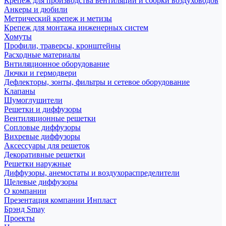
Крепеж для производства вентиляции и сборки воздуховодов
Анкеры и дюбили
Метрический крепеж и метизы
Крепеж для монтажа инженерных систем
Хомуты
Профили, траверсы, кронштейны
Расходные материалы
Внтиляционное оборудование
Лючки и гермодвери
Дефлекторы, зонты, фильтры и сетевое оборудование
Клапаны
Шумоглушители
Решетки и диффузоры
Вентиляционные решетки
Сопловые диффузоры
Вихревые диффузоры
Аксессуары для решеток
Декоративные решетки
Решетки наружные
Диффузоры, анемостаты и воздухораспределители
Щелевые диффузоры
О компании
Презентация компании Инпласт
Брэнд Smay
Проекты