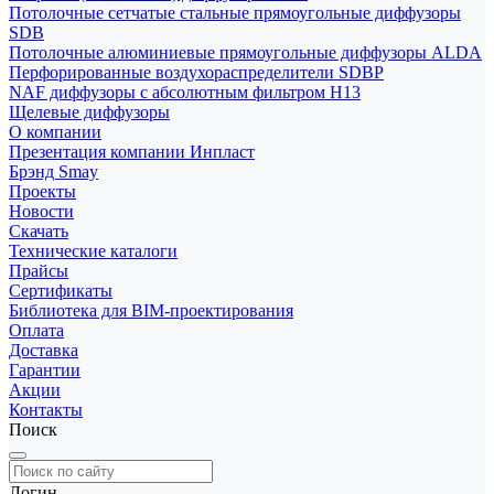
Потолочные сетчатые стальные прямоугольные диффузоры
SDB
Потолочные алюминиевые прямоугольные диффузоры ALDA
Перфорированные воздухораспределители SDBP
NAF диффузоры с абсолютным фильтром Н13
Щелевые диффузоры
О компании
Презентация компании Инпласт
Брэнд Smay
Проекты
Новости
Скачать
Технические каталоги
Прайсы
Сертификаты
Библиотека для BIM-проектирования
Оплата
Доставка
Гарантии
Акции
Контакты
Поиск
Логин