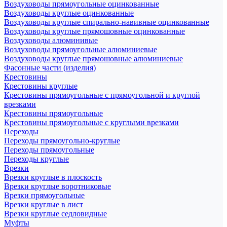
Воздуховоды прямоугольные оцинкованные
Воздуховоды круглые оцинкованные
Воздуховоды круглые спирально-навивные оцинкованные
Воздуховоды круглые прямошовные оцинкованные
Воздуховоды алюминивые
Воздуховоды прямоугольные алюминиевые
Воздуховоды круглые прямошовные алюминиевые
Фасонные части (изделия)
Крестовины
Крестовины круглые
Крестовины прямоугольные с прямоугольной и круглой
врезками
Крестовины прямоугольные
Крестовины прямоугольные с круглыми врезками
Переходы
Переходы прямоугольно-круглые
Переходы прямоугольные
Переходы круглые
Врезки
Врезки круглые в плоскость
Врезки круглые воротниковые
Врезки прямоугольные
Врезки круглые в лист
Врезки круглые седловидные
Муфты