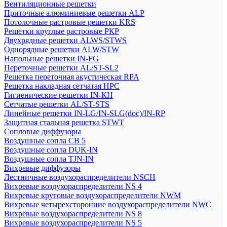
Вентиляционные решетки
Приточные алюминиевые решетки ALP
Потолочные растровые решетки KRS
Решетки круглые растровые РКР
Двухрядные решетки ALWS/STWS
Однорядные решетки ALW/STW
Напольные решетки IN-FG
Переточные решетки AL/ST-SL2
Решетка переточная акустическая RPA
Решетка накладная сетчатая НРС
Гигиенические решетки IN-КН
Сетчатые решетки AL/ST-STS
Линейные решетки IN-LG/IN-SLG(doc)/IN-RP
Защитная стальная решетка STWT
Сопловые диффузоры
Воздушные сопла СВ 5
Воздушные сопла DUK-IN
Воздушные сопла TJN-IN
Вихревые диффузоры
Лестничные воздухораспределители NSCH
Вихревые воздухораспределители NS 4
Вихревые круговые воздухораспределители NWM
Вихревые четырехсторонние воздухораспределители NWC
Вихревые воздухораспределители NS 8
Вихревые воздухораспределители NS 5