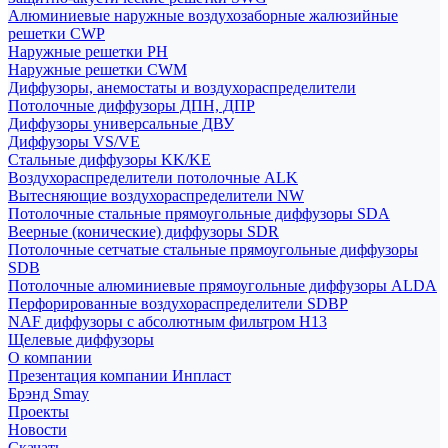
Алюминиевые наружные воздухозаборные жалюзийные
решетки CWP
Наружные решетки РН
Наружные решетки CWM
Диффузоры, анемостаты и воздухораспределители
Потолочные диффузоры ДПН, ДПР
Диффузоры универсальные ДВУ
Диффузоры VS/VE
Стальные диффузоры KK/KE
Воздухораспределители потолочные ALK
Вытесняющие воздухораспределители NW
Потолочные стальные прямоугольные диффузоры SDA
Веерные (конические) диффузоры SDR
Потолочные сетчатые стальные прямоугольные диффузоры
SDB
Потолочные алюминиевые прямоугольные диффузоры ALDA
Перфорированные воздухораспределители SDBP
NAF диффузоры с абсолютным фильтром Н13
Щелевые диффузоры
О компании
Презентация компании Инпласт
Брэнд Smay
Проекты
Новости
Скачать