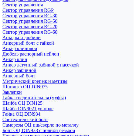
Сектор управления
Сектор управления RGP
Сектор управления RG-30
Сектор управления RG-50
Сектор управления RG-20
Сектор управления RG-60
Анкеры и дюбили
Анкерный болт с гайкой
Анкер клиновой
Дюбель распорный нейлон
Анкер клин
Анкер латунный забивой с насечкой
Анкер забивной
Анкерный болт
Метрический крепеж и метизы
Шпилька ОЦ DIN975
Заклепки
Гайка соединительная (муфта)
Шайба ОЦ DIN125
Шайба DIN9021 ув.поле
Гайка ОЦ DIN934
Сантехнический болт
Саморезы ОЦ пш/сверло по металлу
Болт ОЦ DIN933 с полной резьбой
Крепеж для монтажа инженерных систем