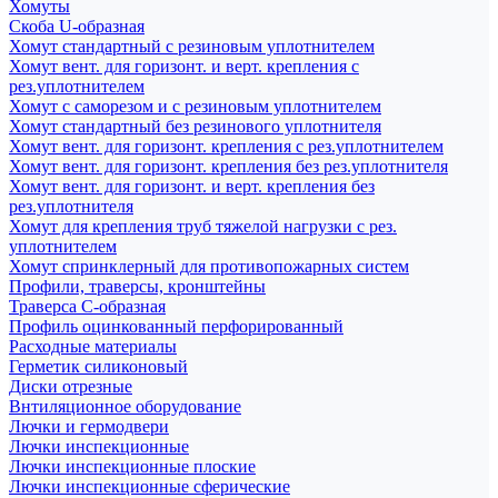
Хомуты
Скоба U-образная
Хомут стандартный с резиновым уплотнителем
Хомут вент. для горизонт. и верт. крепления с
рез.уплотнителем
Хомут с саморезом и с резиновым уплотнителем
Хомут стандартный без резинового уплотнителя
Хомут вент. для горизонт. крепления с рез.уплотнителем
Хомут вент. для горизонт. крепления без рез.уплотнителя
Хомут вент. для горизонт. и верт. крепления без
рез.уплотнителя
Хомут для крепления труб тяжелой нагрузки с рез.
уплотнителем
Хомут спринклерный для противопожарных систем
Профили, траверсы, кронштейны
Траверса С-образная
Профиль оцинкованный перфорированный
Расходные материалы
Герметик силиконовый
Диски отрезные
Внтиляционное оборудование
Лючки и гермодвери
Лючки инспекционные
Лючки инспекционные плоские
Лючки инспекционные сферические