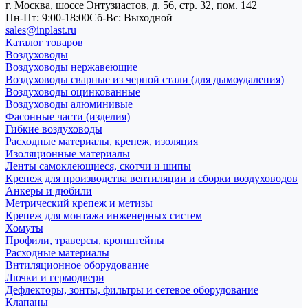
г. Москва, шоссе Энтузиастов, д. 56, стр. 32, пом. 142
Пн-Пт: 9:00-18:00
Cб-Вс: Выходной
sales@inplast.ru
Каталог товаров
Воздуховоды
Воздуховоды нержавеющие
Воздуховоды сварные из черной стали (для дымоудаления)
Воздуховоды оцинкованные
Воздуховоды алюминивые
Фасонные части (изделия)
Гибкие воздуховоды
Расходные материалы, крепеж, изоляция
Изоляционные материалы
Ленты самоклеющиеся, скотчи и шипы
Крепеж для производства вентиляции и сборки воздуховодов
Анкеры и дюбили
Метрический крепеж и метизы
Крепеж для монтажа инженерных систем
Хомуты
Профили, траверсы, кронштейны
Расходные материалы
Внтиляционное оборудование
Лючки и гермодвери
Дефлекторы, зонты, фильтры и сетевое оборудование
Клапаны