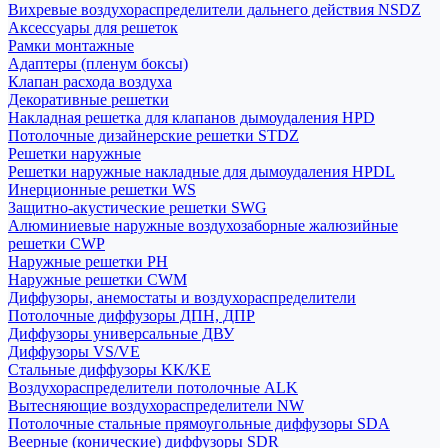
Вихревые воздухораспределители дальнего действия NSDZ
Аксессуары для решеток
Рамки монтажные
Адаптеры (пленум боксы)
Клапан расхода воздуха
Декоративные решетки
Накладная решетка для клапанов дымоудаления HPD
Потолочные дизайнерские решетки STDZ
Решетки наружные
Решетки наружные накладные для дымоудаления HPDL
Инерционные решетки WS
Защитно-акустические решетки SWG
Алюминиевые наружные воздухозаборные жалюзийные
решетки CWP
Наружные решетки РН
Наружные решетки CWM
Диффузоры, анемостаты и воздухораспределители
Потолочные диффузоры ДПН, ДПР
Диффузоры универсальные ДВУ
Диффузоры VS/VE
Стальные диффузоры KK/KE
Воздухораспределители потолочные ALK
Вытесняющие воздухораспределители NW
Потолочные стальные прямоугольные диффузоры SDA
Веерные (конические) диффузоры SDR