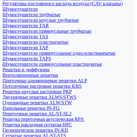
Регуляторы постоянного расхода воздуха (CAV клапаны)
Шумоглушители
Шумоглушители трубчатые
Шумоглушители круглые трубчатые
Шумоглушители TAR
Шумоглушители прямоугльные трубчатые
Шумоглушители TAS
Шумоглушители пластинчатые
Шумоглушители TAP
Шумоглушители прямоугольные одно-пластиначатые
Шумоглушители TAPS
Шумоглушители прямоугольные пластинчатые
Решетки и диффузоры
Вентиляционные решетки
Приточные алюминиевые решетки ALP
Потолочные растровые решетки KRS
Решетки круглые растровые РКР
Двухрядные решетки ALWS/STWS
Однорядные решетки ALW/STW
Напольные решетки IN-FG
Переточные решетки AL/ST-SL2
Решетка переточная акустическая RPA
Решетка накладная сетчатая НРС
Гигиенические решетки IN-КН
Сетчатые решетки AL/ST-STS