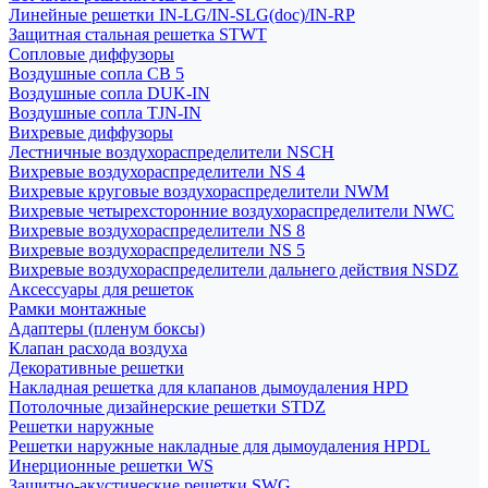
Линейные решетки IN-LG/IN-SLG(doc)/IN-RP
Защитная стальная решетка STWT
Сопловые диффузоры
Воздушные сопла СВ 5
Воздушные сопла DUK-IN
Воздушные сопла TJN-IN
Вихревые диффузоры
Лестничные воздухораспределители NSCH
Вихревые воздухораспределители NS 4
Вихревые круговые воздухораспределители NWM
Вихревые четырехсторонние воздухораспределители NWC
Вихревые воздухораспределители NS 8
Вихревые воздухораспределители NS 5
Вихревые воздухораспределители дальнего действия NSDZ
Аксессуары для решеток
Рамки монтажные
Адаптеры (пленум боксы)
Клапан расхода воздуха
Декоративные решетки
Накладная решетка для клапанов дымоудаления HPD
Потолочные дизайнерские решетки STDZ
Решетки наружные
Решетки наружные накладные для дымоудаления HPDL
Инерционные решетки WS
Защитно-акустические решетки SWG