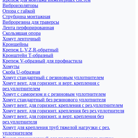
Виброизоляторы
Опора с гайкой
Струбцина монтажная
Виброрезина для траверсы
Лента перфорированная
Скользящая опора
Хомут ленточный
Кроншейны
Крепеж L,V,Z,R-обратный
Кронштейн Т-образный
Крепеж V-образный для профнастила
Хомуты
Скоба U-образная
Хомут стандартный с резиновым уплотнителем
Хомут вент. для горизонт. и верт. крепления с
рез.уплотнителем
Хомут с саморезом и с резиновым уплотнителем
Хомут стандартный без резинового уплотнителя
Хомут вент. для горизонт. крепления с рез.уплотнителем
Хомут вент. для горизонт. крепления без рез.уплотнителя
Хомут вент. для горизонт. и верт. крепления без
рез.уплотнителя
Хомут для крепления труб тяжелой нагрузки с рез.
уплотнителем