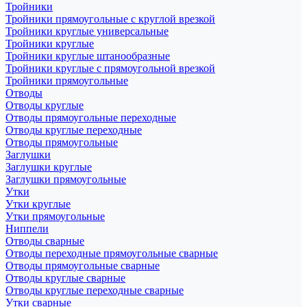
Тройники
Тройники прямоугольные с круглой врезкой
Тройники круглые универсальные
Тройники круглые
Тройники круглые штанообразные
Тройники круглые с прямоугольной врезкой
Тройники прямоугольные
Отводы
Отводы круглые
Отводы прямоугольные переходные
Отводы круглые переходные
Отводы прямоугольные
Заглушки
Заглушки круглые
Заглушки прямоугольные
Утки
Утки круглые
Утки прямоугольные
Ниппели
Отводы сварные
Отводы переходные прямоугольные сварные
Отводы прямоугольные сварные
Отводы круглые сварные
Отводы круглые переходные сварные
Утки сварные