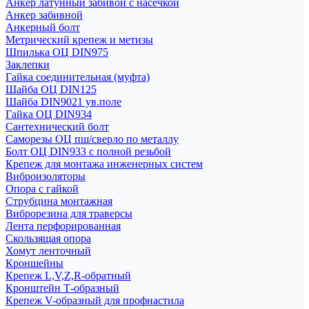
Анкер латунный забивой с насечкой
Анкер забивной
Анкерный болт
Метрический крепеж и метизы
Шпилька ОЦ DIN975
Заклепки
Гайка соединительная (муфта)
Шайба ОЦ DIN125
Шайба DIN9021 ув.поле
Гайка ОЦ DIN934
Сантехнический болт
Саморезы ОЦ пш/сверло по металлу
Болт ОЦ DIN933 с полной резьбой
Крепеж для монтажа инженерных систем
Виброизоляторы
Опора с гайкой
Струбцина монтажная
Виброрезина для траверсы
Лента перфорированная
Скользящая опора
Хомут ленточный
Кроншейны
Крепеж L,V,Z,R-обратный
Кронштейн Т-образный
Крепеж V-образный для профнастила