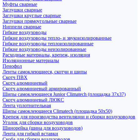
Муфты сварные
Заглушки сварные
Заглушки круглые сварные
Заглушки прямоугольные сварные
Ниппели сварные
Гибкие воздуховоды
Гибкие воздуховоды тепло- и звукоизолированные
Гибкие воздуховоды теплоизолированные
Гибкие воздуховоды неизолированные
Расходные материалы, крепеж, изоляция
Изоляционные материалы
Пенофол
Ленты самоклеющиеся, скотчи и шипы
Скотч ПВХ
Скотч алюминиевый
Скотч алюминиевый армированный
Шипы самоклеющиеся Junior Climatech (площадка 37х37)
Скотч алюминиевый ЛЮКС
Лента уплотнительная
Шипы самоклеющиеся Climatech (площадка 50х50)
Крепеж для производства вентиляции и сборки воздуховодов
Уголок для сборки воздуховодов
Шинорейка (шина для воздуховодов)
Лента для гибкой вставки
Скоба для сборки воздуховодов