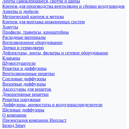
Ленты самоклеющиеся, скотчи и шипы
Крепеж для производства вентиляции и сборки воздуховодов
Анкеры и дюбили
Метрический крепеж и метизы
Крепеж для монтажа инженерных систем
Хомуты
Профили, траверсы, кронштейны
Расходные материалы
Внтиляционное оборудование
Лючки и гермодвери
Дефлекторы, зонты, фильтры и сетевое оборудование
Клапаны
Шумоглушители
Решетки и диффузоры
Вентиляционные решетки
Сопловые диффузоры
Вихревые диффузоры
Аксессуары для решеток
Декоративные решетки
Решетки наружные
Диффузоры, анемостаты и воздухораспределители
Щелевые диффузоры
О компании
Презентация компании Инпласт
Брэнд Smay