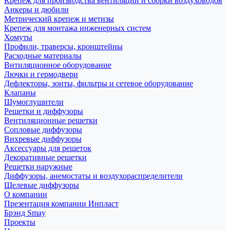
Крепеж для производства вентиляции и сборки воздуховодов
Анкеры и дюбили
Метрический крепеж и метизы
Крепеж для монтажа инженерных систем
Хомуты
Профили, траверсы, кронштейны
Расходные материалы
Внтиляционное оборудование
Лючки и гермодвери
Дефлекторы, зонты, фильтры и сетевое оборудование
Клапаны
Шумоглушители
Решетки и диффузоры
Вентиляционные решетки
Сопловые диффузоры
Вихревые диффузоры
Аксессуары для решеток
Декоративные решетки
Решетки наружные
Диффузоры, анемостаты и воздухораспределители
Щелевые диффузоры
О компании
Презентация компании Инпласт
Брэнд Smay
Проекты