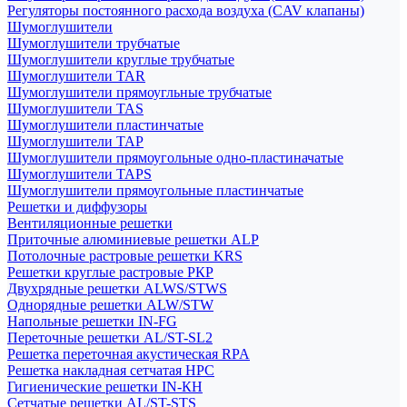
Регуляторы постоянного расхода воздуха (CAV клапаны)
Шумоглушители
Шумоглушители трубчатые
Шумоглушители круглые трубчатые
Шумоглушители TAR
Шумоглушители прямоугльные трубчатые
Шумоглушители TAS
Шумоглушители пластинчатые
Шумоглушители TAP
Шумоглушители прямоугольные одно-пластиначатые
Шумоглушители TAPS
Шумоглушители прямоугольные пластинчатые
Решетки и диффузоры
Вентиляционные решетки
Приточные алюминиевые решетки ALP
Потолочные растровые решетки KRS
Решетки круглые растровые РКР
Двухрядные решетки ALWS/STWS
Однорядные решетки ALW/STW
Напольные решетки IN-FG
Переточные решетки AL/ST-SL2
Решетка переточная акустическая RPA
Решетка накладная сетчатая НРС
Гигиенические решетки IN-КН
Сетчатые решетки AL/ST-STS