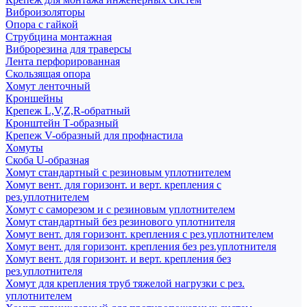
Виброизоляторы
Опора с гайкой
Струбцина монтажная
Виброрезина для траверсы
Лента перфорированная
Скользящая опора
Хомут ленточный
Кроншейны
Крепеж L,V,Z,R-обратный
Кронштейн Т-образный
Крепеж V-образный для профнастила
Хомуты
Скоба U-образная
Хомут стандартный с резиновым уплотнителем
Хомут вент. для горизонт. и верт. крепления с
рез.уплотнителем
Хомут с саморезом и с резиновым уплотнителем
Хомут стандартный без резинового уплотнителя
Хомут вент. для горизонт. крепления с рез.уплотнителем
Хомут вент. для горизонт. крепления без рез.уплотнителя
Хомут вент. для горизонт. и верт. крепления без
рез.уплотнителя
Хомут для крепления труб тяжелой нагрузки с рез.
уплотнителем