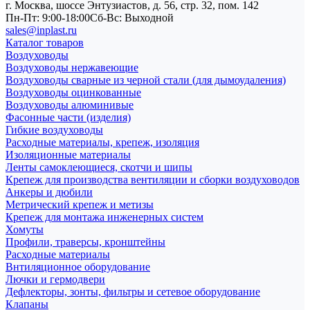
г. Москва, шоссе Энтузиастов, д. 56, стр. 32, пом. 142
Пн-Пт: 9:00-18:00
Cб-Вс: Выходной
sales@inplast.ru
Каталог товаров
Воздуховоды
Воздуховоды нержавеющие
Воздуховоды сварные из черной стали (для дымоудаления)
Воздуховоды оцинкованные
Воздуховоды алюминивые
Фасонные части (изделия)
Гибкие воздуховоды
Расходные материалы, крепеж, изоляция
Изоляционные материалы
Ленты самоклеющиеся, скотчи и шипы
Крепеж для производства вентиляции и сборки воздуховодов
Анкеры и дюбили
Метрический крепеж и метизы
Крепеж для монтажа инженерных систем
Хомуты
Профили, траверсы, кронштейны
Расходные материалы
Внтиляционное оборудование
Лючки и гермодвери
Дефлекторы, зонты, фильтры и сетевое оборудование
Клапаны