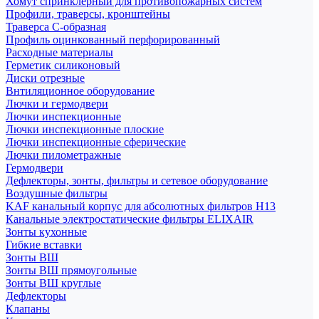
Хомут спринклерный для противопожарных систем
Профили, траверсы, кронштейны
Траверса С-образная
Профиль оцинкованный перфорированный
Расходные материалы
Герметик силиконовый
Диски отрезные
Внтиляционное оборудование
Лючки и гермодвери
Лючки инспекционные
Лючки инспекционные плоские
Лючки инспекционные сферические
Лючки пилометражные
Гермодвери
Дефлекторы, зонты, фильтры и сетевое оборудование
Воздушные фильтры
KAF канальный корпус для абсолютных фильтров H13
Канальные электростатические фильтры ELIXAIR
Зонты кухонные
Гибкие вставки
Зонты ВШ
Зонты ВШ прямоугольные
Зонты ВШ круглые
Дефлекторы
Клапаны