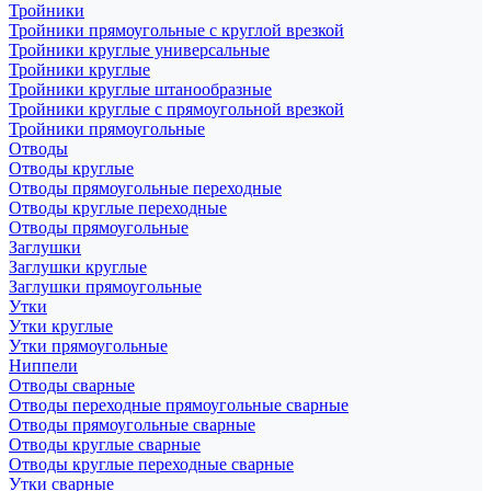
Тройники
Тройники прямоугольные с круглой врезкой
Тройники круглые универсальные
Тройники круглые
Тройники круглые штанообразные
Тройники круглые с прямоугольной врезкой
Тройники прямоугольные
Отводы
Отводы круглые
Отводы прямоугольные переходные
Отводы круглые переходные
Отводы прямоугольные
Заглушки
Заглушки круглые
Заглушки прямоугольные
Утки
Утки круглые
Утки прямоугольные
Ниппели
Отводы сварные
Отводы переходные прямоугольные сварные
Отводы прямоугольные сварные
Отводы круглые сварные
Отводы круглые переходные сварные
Утки сварные