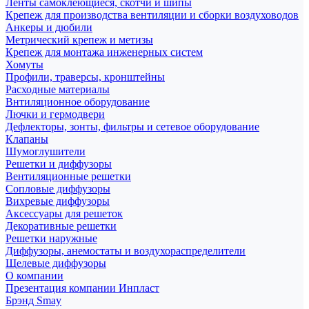
Ленты самоклеющиеся, скотчи и шипы
Крепеж для производства вентиляции и сборки воздуховодов
Анкеры и дюбили
Метрический крепеж и метизы
Крепеж для монтажа инженерных систем
Хомуты
Профили, траверсы, кронштейны
Расходные материалы
Внтиляционное оборудование
Лючки и гермодвери
Дефлекторы, зонты, фильтры и сетевое оборудование
Клапаны
Шумоглушители
Решетки и диффузоры
Вентиляционные решетки
Сопловые диффузоры
Вихревые диффузоры
Аксессуары для решеток
Декоративные решетки
Решетки наружные
Диффузоры, анемостаты и воздухораспределители
Щелевые диффузоры
О компании
Презентация компании Инпласт
Брэнд Smay