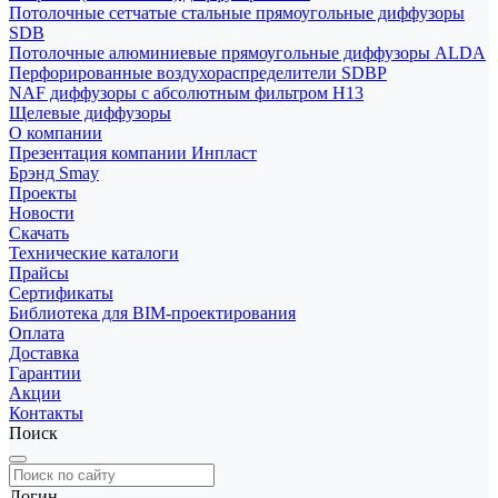
Потолочные сетчатые стальные прямоугольные диффузоры
SDB
Потолочные алюминиевые прямоугольные диффузоры ALDA
Перфорированные воздухораспределители SDBP
NAF диффузоры с абсолютным фильтром Н13
Щелевые диффузоры
О компании
Презентация компании Инпласт
Брэнд Smay
Проекты
Новости
Скачать
Технические каталоги
Прайсы
Сертификаты
Библиотека для BIM-проектирования
Оплата
Доставка
Гарантии
Акции
Контакты
Поиск
Логин