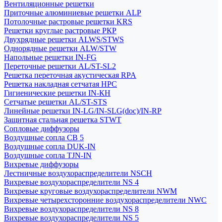
Вентиляционные решетки
Приточные алюминиевые решетки ALP
Потолочные растровые решетки KRS
Решетки круглые растровые РКР
Двухрядные решетки ALWS/STWS
Однорядные решетки ALW/STW
Напольные решетки IN-FG
Переточные решетки AL/ST-SL2
Решетка переточная акустическая RPA
Решетка накладная сетчатая НРС
Гигиенические решетки IN-КН
Сетчатые решетки AL/ST-STS
Линейные решетки IN-LG/IN-SLG(doc)/IN-RP
Защитная стальная решетка STWT
Сопловые диффузоры
Воздушные сопла СВ 5
Воздушные сопла DUK-IN
Воздушные сопла TJN-IN
Вихревые диффузоры
Лестничные воздухораспределители NSCH
Вихревые воздухораспределители NS 4
Вихревые круговые воздухораспределители NWM
Вихревые четырехсторонние воздухораспределители NWC
Вихревые воздухораспределители NS 8
Вихревые воздухораспределители NS 5