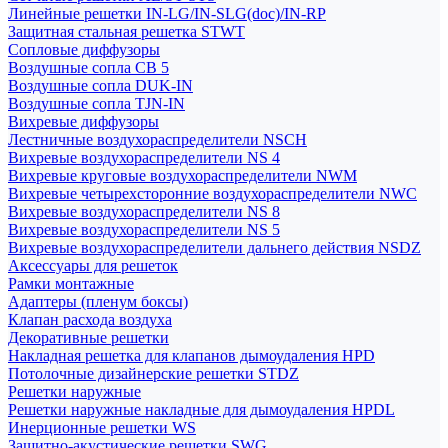
Линейные решетки IN-LG/IN-SLG(doc)/IN-RP
Защитная стальная решетка STWT
Сопловые диффузоры
Воздушные сопла СВ 5
Воздушные сопла DUK-IN
Воздушные сопла TJN-IN
Вихревые диффузоры
Лестничные воздухораспределители NSCH
Вихревые воздухораспределители NS 4
Вихревые круговые воздухораспределители NWM
Вихревые четырехсторонние воздухораспределители NWC
Вихревые воздухораспределители NS 8
Вихревые воздухораспределители NS 5
Вихревые воздухораспределители дальнего действия NSDZ
Аксессуары для решеток
Рамки монтажные
Адаптеры (пленум боксы)
Клапан расхода воздуха
Декоративные решетки
Накладная решетка для клапанов дымоудаления HPD
Потолочные дизайнерские решетки STDZ
Решетки наружные
Решетки наружные накладные для дымоудаления HPDL
Инерционные решетки WS
Защитно-акустические решетки SWG