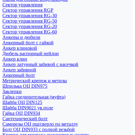
Сектор управления
Сектор управления RGP
Сектор управления RG-30
Сектор управления RG-50
Сектор управления RG-20
Сектор управления RG-60
Анкеры и дюбили
Анкерный болт с гайкой
Анкер клиновой
Дюбель распорный нейлон
Анкер клин
Анкер латунный забивой с насечкой
Анкер забивной
Анкерный болт
Метрический крепеж и метизы
Шпилька ОЦ DIN975
Заклепки
Гайка соединительная (муфта)
Шайба ОЦ DIN125
Шайба DIN9021 ув.поле
Гайка ОЦ DIN934
Сантехнический болт
Саморезы ОЦ пш/сверло по металлу
Болт ОЦ DIN933 с полной резьбой
Крепеж для монтажа инженерных систем