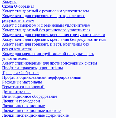
Хомуты
Скоба U-образная
Хомут стандартный с резиновым уплотнителем
Хомут вент. для горизонт. и верт. крепления с
рез.уплотнителем
Хомут с саморезом и с резиновым уплотнителем
Хомут стандартный без резинового уплотнителя
Хомут вент. для горизонт. крепления с рез.уплотнителем
Хомут вент. для горизонт. крепления без рез.уплотнителя
Хомут вент. для горизонт. и верт. крепления без
рез.уплотнителя
Хомут для крепления труб тяжелой нагрузки с рез.
уплотнителем
Хомут спринклерный для противопожарных систем
Профили, траверсы, кронштейны
Траверса С-образная
Профиль оцинкованный перфорированный
Расходные материалы
Герметик силиконовый
Диски отрезные
Внтиляционное оборудование
Лючки и гермодвери
Лючки инспекционные
Лючки инспекционные плоские
Лючки инспекционные сферические