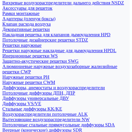
Вихревые воздухораспределители дальнего действия NSDZ
Аксессуары для решеток
Рамки монтажные
Адаптеры (пленум боксы)
Клапан расхода воздуха
Декоративные решетки
Накладная решетка для клапанов дымоудаления HPD
Потолочные дизайнерские решетки STDZ
Решетки наружные
Решетки наружные накладные для дымоудаления HPDL
Инерционные решетки WS
Защитно-акустические решетки SWG
Алюминиевые наружные воздухозаборные жалюзийные
решетки CWP
Наружные решетки РН
Наружные решетки CWM
Диффузоры, анемостаты и воздухораспределители
Потолочные диффузоры ДПН, ДПР
Диффузоры универсальные ДВУ
Диффузоры VS/VE
Стальные диффузоры KK/KE
Воздухораспределители потолочные ALK
Вытесняющие воздухораспределители NW
Потолочные стальные прямоугольные диффузоры SDA
Веерные (конические) диффузоры SDR