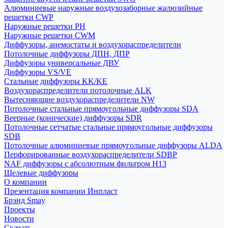
Алюминиевые наружные воздухозаборные жалюзийные
решетки CWP
Наружные решетки РН
Наружные решетки CWM
Диффузоры, анемостаты и воздухораспределители
Потолочные диффузоры ДПН, ДПР
Диффузоры универсальные ДВУ
Диффузоры VS/VE
Стальные диффузоры KK/KE
Воздухораспределители потолочные ALK
Вытесняющие воздухораспределители NW
Потолочные стальные прямоугольные диффузоры SDA
Веерные (конические) диффузоры SDR
Потолочные сетчатые стальные прямоугольные диффузоры
SDB
Потолочные алюминиевые прямоугольные диффузоры ALDA
Перфорированные воздухораспределители SDBP
NAF диффузоры с абсолютным фильтром Н13
Щелевые диффузоры
О компании
Презентация компании Инпласт
Брэнд Smay
Проекты
Новости
Скачать