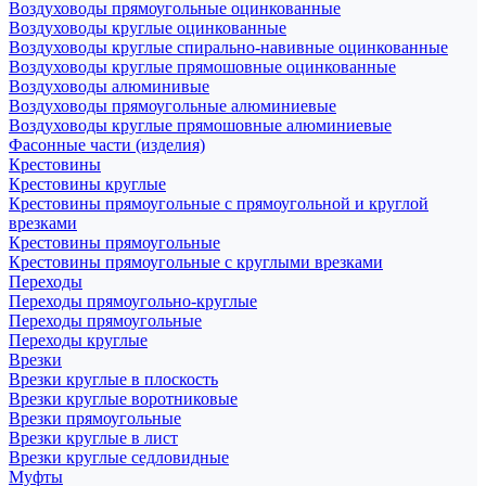
Воздуховоды прямоугольные оцинкованные
Воздуховоды круглые оцинкованные
Воздуховоды круглые спирально-навивные оцинкованные
Воздуховоды круглые прямошовные оцинкованные
Воздуховоды алюминивые
Воздуховоды прямоугольные алюминиевые
Воздуховоды круглые прямошовные алюминиевые
Фасонные части (изделия)
Крестовины
Крестовины круглые
Крестовины прямоугольные с прямоугольной и круглой
врезками
Крестовины прямоугольные
Крестовины прямоугольные с круглыми врезками
Переходы
Переходы прямоугольно-круглые
Переходы прямоугольные
Переходы круглые
Врезки
Врезки круглые в плоскость
Врезки круглые воротниковые
Врезки прямоугольные
Врезки круглые в лист
Врезки круглые седловидные
Муфты