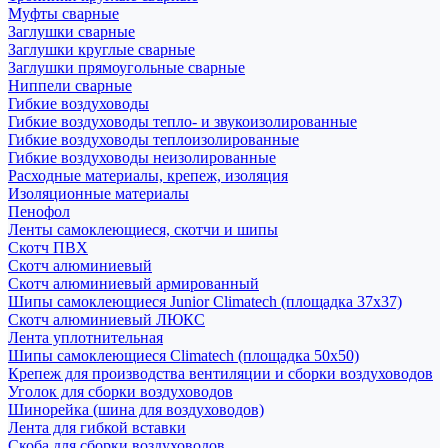
Муфты сварные
Заглушки сварные
Заглушки круглые сварные
Заглушки прямоугольные сварные
Ниппели сварные
Гибкие воздуховоды
Гибкие воздуховоды тепло- и звукоизолированные
Гибкие воздуховоды теплоизолированные
Гибкие воздуховоды неизолированные
Расходные материалы, крепеж, изоляция
Изоляционные материалы
Пенофол
Ленты самоклеющиеся, скотчи и шипы
Скотч ПВХ
Скотч алюминиевый
Скотч алюминиевый армированный
Шипы самоклеющиеся Junior Climatech (площадка 37х37)
Скотч алюминиевый ЛЮКС
Лента уплотнительная
Шипы самоклеющиеся Climatech (площадка 50х50)
Крепеж для производства вентиляции и сборки воздуховодов
Уголок для сборки воздуховодов
Шинорейка (шина для воздуховодов)
Лента для гибкой вставки
Скоба для сборки воздуховодов