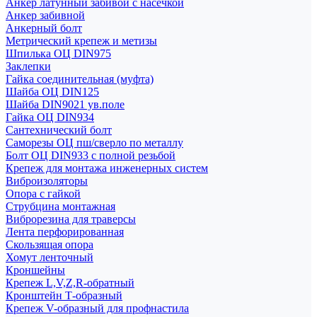
Анкер латунный забивой с насечкой
Анкер забивной
Анкерный болт
Метрический крепеж и метизы
Шпилька ОЦ DIN975
Заклепки
Гайка соединительная (муфта)
Шайба ОЦ DIN125
Шайба DIN9021 ув.поле
Гайка ОЦ DIN934
Сантехнический болт
Саморезы ОЦ пш/сверло по металлу
Болт ОЦ DIN933 с полной резьбой
Крепеж для монтажа инженерных систем
Виброизоляторы
Опора с гайкой
Струбцина монтажная
Виброрезина для траверсы
Лента перфорированная
Скользящая опора
Хомут ленточный
Кроншейны
Крепеж L,V,Z,R-обратный
Кронштейн Т-образный
Крепеж V-образный для профнастила