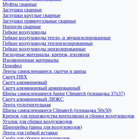
Муфты сварные
Заглушки сварные
Заглушки круглые сварные
Заглушки прямоугольные сварные
Ниппели сварные
Гибкие воздуховоды
Гибкие воздуховоды тепло- и звукоизолированные
Гибкие воздуховоды теплоизолированные
Гибкие воздуховоды неизолированные
Расходные материалы, крепеж, изоляция
Изоляционные материалы
Пенофол
Ленты самоклеющиеся, скотчи и шипы
Скотч ПВХ
Скотч алюминиевый
Скотч алюминиевый армированный
Шипы самоклеющиеся Junior Climatech (площадка 37х37)
Скотч алюминиевый ЛЮКС
Лента уплотнительная
Шипы самоклеющиеся Climatech (площадка 50х50)
Крепеж для производства вентиляции и сборки воздуховодов
Уголок для сборки воздуховодов
Шинорейка (шина для воздуховодов)
Лента для гибкой вставки
Скоба для сборки воздуховодов