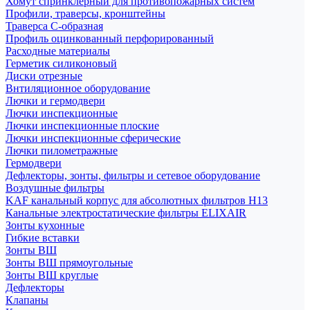
Хомут спринклерный для противопожарных систем
Профили, траверсы, кронштейны
Траверса С-образная
Профиль оцинкованный перфорированный
Расходные материалы
Герметик силиконовый
Диски отрезные
Внтиляционное оборудование
Лючки и гермодвери
Лючки инспекционные
Лючки инспекционные плоские
Лючки инспекционные сферические
Лючки пилометражные
Гермодвери
Дефлекторы, зонты, фильтры и сетевое оборудование
Воздушные фильтры
KAF канальный корпус для абсолютных фильтров H13
Канальные электростатические фильтры ELIXAIR
Зонты кухонные
Гибкие вставки
Зонты ВШ
Зонты ВШ прямоугольные
Зонты ВШ круглые
Дефлекторы
Клапаны