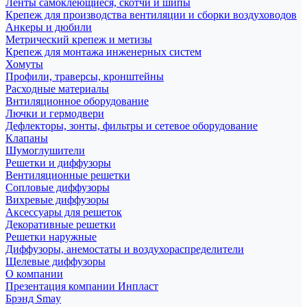
Ленты самоклеющиеся, скотчи и шипы
Крепеж для производства вентиляции и сборки воздуховодов
Анкеры и дюбили
Метрический крепеж и метизы
Крепеж для монтажа инженерных систем
Хомуты
Профили, траверсы, кронштейны
Расходные материалы
Внтиляционное оборудование
Лючки и гермодвери
Дефлекторы, зонты, фильтры и сетевое оборудование
Клапаны
Шумоглушители
Решетки и диффузоры
Вентиляционные решетки
Сопловые диффузоры
Вихревые диффузоры
Аксессуары для решеток
Декоративные решетки
Решетки наружные
Диффузоры, анемостаты и воздухораспределители
Щелевые диффузоры
О компании
Презентация компании Инпласт
Брэнд Smay