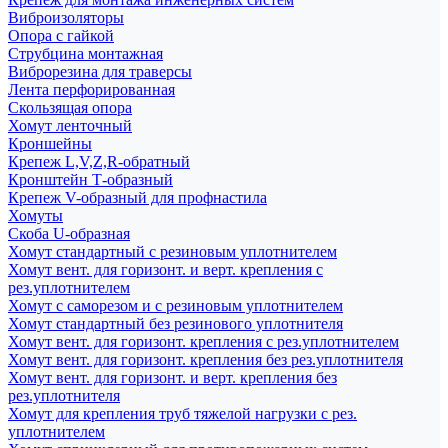
Виброизоляторы
Опора с гайкой
Струбцина монтажная
Виброрезина для траверсы
Лента перфорированная
Скользящая опора
Хомут ленточный
Кроншейны
Крепеж L,V,Z,R-обратный
Кронштейн Т-образный
Крепеж V-образный для профнастила
Хомуты
Скоба U-образная
Хомут стандартный с резиновым уплотнителем
Хомут вент. для горизонт. и верт. крепления с
рез.уплотнителем
Хомут с саморезом и с резиновым уплотнителем
Хомут стандартный без резинового уплотнителя
Хомут вент. для горизонт. крепления с рез.уплотнителем
Хомут вент. для горизонт. крепления без рез.уплотнителя
Хомут вент. для горизонт. и верт. крепления без
рез.уплотнителя
Хомут для крепления труб тяжелой нагрузки с рез.
уплотнителем