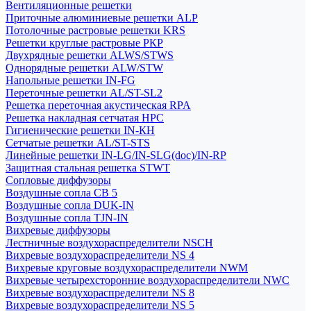
Вентиляционные решетки
Приточные алюминиевые решетки ALP
Потолочные растровые решетки KRS
Решетки круглые растровые РКР
Двухрядные решетки ALWS/STWS
Однорядные решетки ALW/STW
Напольные решетки IN-FG
Переточные решетки AL/ST-SL2
Решетка переточная акустическая RPA
Решетка накладная сетчатая НРС
Гигиенические решетки IN-КН
Сетчатые решетки AL/ST-STS
Линейные решетки IN-LG/IN-SLG(doc)/IN-RP
Защитная стальная решетка STWT
Сопловые диффузоры
Воздушные сопла СВ 5
Воздушные сопла DUK-IN
Воздушные сопла TJN-IN
Вихревые диффузоры
Лестничные воздухораспределители NSCH
Вихревые воздухораспределители NS 4
Вихревые круговые воздухораспределители NWM
Вихревые четырехсторонние воздухораспределители NWC
Вихревые воздухораспределители NS 8
Вихревые воздухораспределители NS 5