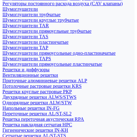
Регуляторы постоянного расхода воздуха (CAV клапаны)
Шумоглушители
Шумоглушители трубчатые
Шумоглушители круглые трубчатые
Шумоглушители TAR
Шумоглушители прямоугльные трубчатые
Шумоглушители TAS
Шумоглушители пластинчатые
Шумоглушители TAP
Шумоглушители прямоугольные одно-пластиначатые
Шумоглушители TAPS
Шумоглушители прямоугольные пластинчатые
Решетки и диффузоры
Вентиляционные решетки
Приточные алюминиевые решетки ALP
Потолочные растровые решетки KRS
Решетки круглые растровые РКР
Двухрядные решетки ALWS/STWS
Однорядные решетки ALW/STW
Напольные решетки IN-FG
Переточные решетки AL/ST-SL2
Решетка переточная акустическая RPA
Решетка накладная сетчатая НРС
Гигиенические решетки IN-КН
Сетчатые решетки AL/ST-STS