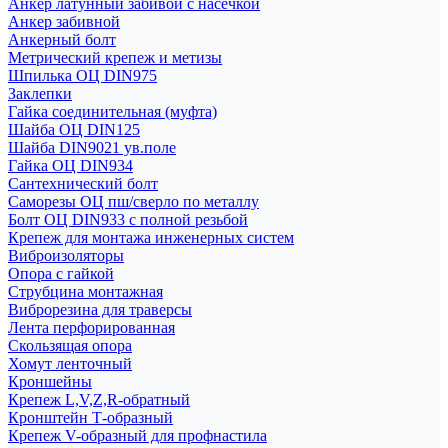
Анкер латунный забивой с насечкой
Анкер забивной
Анкерный болт
Метрический крепеж и метизы
Шпилька ОЦ DIN975
Заклепки
Гайка соединительная (муфта)
Шайба ОЦ DIN125
Шайба DIN9021 ув.поле
Гайка ОЦ DIN934
Сантехнический болт
Саморезы ОЦ пш/сверло по металлу
Болт ОЦ DIN933 с полной резьбой
Крепеж для монтажа инженерных систем
Виброизоляторы
Опора с гайкой
Струбцина монтажная
Виброрезина для траверсы
Лента перфорированная
Скользящая опора
Хомут ленточный
Кроншейны
Крепеж L,V,Z,R-обратный
Кронштейн Т-образный
Крепеж V-образный для профнастила