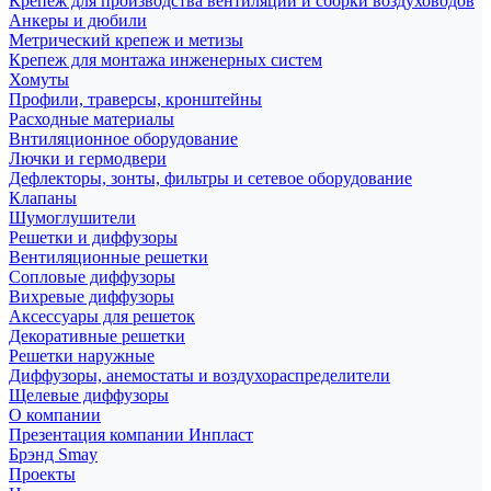
Крепеж для производства вентиляции и сборки воздуховодов
Анкеры и дюбили
Метрический крепеж и метизы
Крепеж для монтажа инженерных систем
Хомуты
Профили, траверсы, кронштейны
Расходные материалы
Внтиляционное оборудование
Лючки и гермодвери
Дефлекторы, зонты, фильтры и сетевое оборудование
Клапаны
Шумоглушители
Решетки и диффузоры
Вентиляционные решетки
Сопловые диффузоры
Вихревые диффузоры
Аксессуары для решеток
Декоративные решетки
Решетки наружные
Диффузоры, анемостаты и воздухораспределители
Щелевые диффузоры
О компании
Презентация компании Инпласт
Брэнд Smay
Проекты