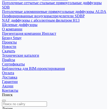
Потолочные сетчатые стальные прямоугольные диффузоры
SDB
Потолочные алюминиевые прямоугольные диффузоры ALDA
Перфорированные воздухораспределители SDBP
NAF диффузоры с абсолютным фильтром Н13
Щелевые диффузоры
О компании
Презентация компании Инпласт
Брэнд Smay
Проекты
Новости
Скачать
Технические каталоги
Прайсы
Сертификаты
Библиотека для BIM-проектирования
Оплата
Доставка
Гарантии
Акции
Контакты
Поиск
Логин