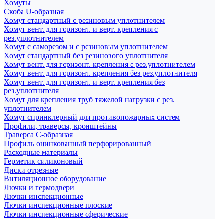
Хомуты
Скоба U-образная
Хомут стандартный с резиновым уплотнителем
Хомут вент. для горизонт. и верт. крепления с
рез.уплотнителем
Хомут с саморезом и с резиновым уплотнителем
Хомут стандартный без резинового уплотнителя
Хомут вент. для горизонт. крепления с рез.уплотнителем
Хомут вент. для горизонт. крепления без рез.уплотнителя
Хомут вент. для горизонт. и верт. крепления без
рез.уплотнителя
Хомут для крепления труб тяжелой нагрузки с рез.
уплотнителем
Хомут спринклерный для противопожарных систем
Профили, траверсы, кронштейны
Траверса С-образная
Профиль оцинкованный перфорированный
Расходные материалы
Герметик силиконовый
Диски отрезные
Внтиляционное оборудование
Лючки и гермодвери
Лючки инспекционные
Лючки инспекционные плоские
Лючки инспекционные сферические