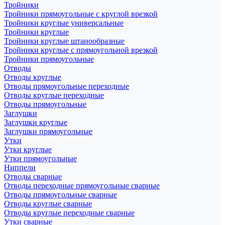
Тройники
Тройники прямоугольные с круглой врезкой
Тройники круглые универсальные
Тройники круглые
Тройники круглые штанообразные
Тройники круглые с прямоугольной врезкой
Тройники прямоугольные
Отводы
Отводы круглые
Отводы прямоугольные переходные
Отводы круглые переходные
Отводы прямоугольные
Заглушки
Заглушки круглые
Заглушки прямоугольные
Утки
Утки круглые
Утки прямоугольные
Ниппели
Отводы сварные
Отводы переходные прямоугольные сварные
Отводы прямоугольные сварные
Отводы круглые сварные
Отводы круглые переходные сварные
Утки сварные