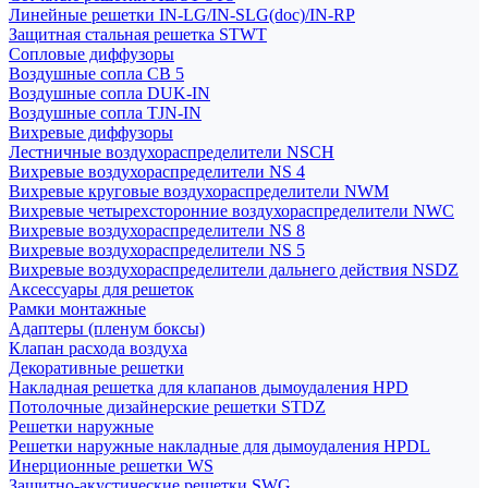
Линейные решетки IN-LG/IN-SLG(doc)/IN-RP
Защитная стальная решетка STWT
Сопловые диффузоры
Воздушные сопла СВ 5
Воздушные сопла DUK-IN
Воздушные сопла TJN-IN
Вихревые диффузоры
Лестничные воздухораспределители NSCH
Вихревые воздухораспределители NS 4
Вихревые круговые воздухораспределители NWM
Вихревые четырехсторонние воздухораспределители NWC
Вихревые воздухораспределители NS 8
Вихревые воздухораспределители NS 5
Вихревые воздухораспределители дальнего действия NSDZ
Аксессуары для решеток
Рамки монтажные
Адаптеры (пленум боксы)
Клапан расхода воздуха
Декоративные решетки
Накладная решетка для клапанов дымоудаления HPD
Потолочные дизайнерские решетки STDZ
Решетки наружные
Решетки наружные накладные для дымоудаления HPDL
Инерционные решетки WS
Защитно-акустические решетки SWG