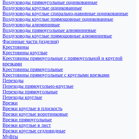
Воздуховоды прямоугольные оцинкованные
Воздуховоды круглые оцинкованные
Воздуховоды круглые спирально-навивные оцинкованные
Воздуховоды круглые прямошовные оцинкованные
Воздуховоды алюминивые
Воздуховоды прямоугольные алюминиевые
Воздуховоды круглые прямошовные алюминиевые
Фасонные части (изделия)
Крестовины
Крестовины круглые
Крестовины прямоугольные с прямоугольной и круглой
врезками
Крестовины прямоугольные
Крестовины прямоугольные с круглыми врезками
Переходы
Переходы прямоугольно-круглые
Переходы прямоугольные
Переходы круглые
Врезки
Врезки круглые в плоскость
Врезки круглые воротниковые
Врезки прямоугольные
Врезки круглые в лист
Врезки круглые седловидные
Муфты