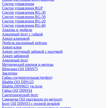
Сектор управления
Сектор управления RGP
Сектор управления RG-30
Сектор управления RG-50
Сектор управления RG-20
Сектор управления RG-60
Анкеры и дюбили
Анкерный болт с гайкой
Анкер клиновой
Дюбель распорный нейлон
Анкер клин
Анкер латунный забивой с насечкой
Анкер забивной
Анкерный болт
Метрический крепеж и метизы
Шпилька ОЦ DIN975
Заклепки
Гайка соединительная (муфта)
Шайба ОЦ DIN125
Шайба DIN9021 ув.поле
Гайка ОЦ DIN934
Сантехнический болт
Саморезы ОЦ пш/сверло по металлу
Болт ОЦ DIN933 с полной резьбой
Крепеж для монтажа инженерных систем