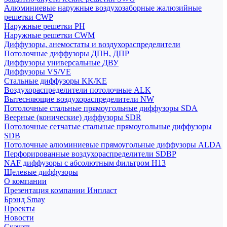
Алюминиевые наружные воздухозаборные жалюзийные
решетки CWP
Наружные решетки РН
Наружные решетки CWM
Диффузоры, анемостаты и воздухораспределители
Потолочные диффузоры ДПН, ДПР
Диффузоры универсальные ДВУ
Диффузоры VS/VE
Стальные диффузоры KK/KE
Воздухораспределители потолочные ALK
Вытесняющие воздухораспределители NW
Потолочные стальные прямоугольные диффузоры SDA
Веерные (конические) диффузоры SDR
Потолочные сетчатые стальные прямоугольные диффузоры
SDB
Потолочные алюминиевые прямоугольные диффузоры ALDA
Перфорированные воздухораспределители SDBP
NAF диффузоры с абсолютным фильтром Н13
Щелевые диффузоры
О компании
Презентация компании Инпласт
Брэнд Smay
Проекты
Новости
Скачать