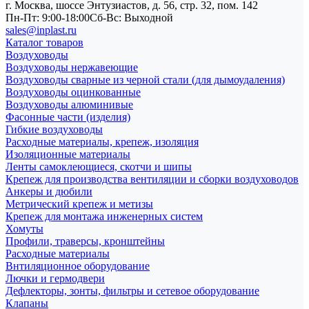
г. Москва, шоссе Энтузиастов, д. 56, стр. 32, пом. 142
Пн-Пт: 9:00-18:00
Cб-Вс: Выходной
sales@inplast.ru
Каталог товаров
Воздуховоды
Воздуховоды нержавеющие
Воздуховоды сварные из черной стали (для дымоудаления)
Воздуховоды оцинкованные
Воздуховоды алюминивые
Фасонные части (изделия)
Гибкие воздуховоды
Расходные материалы, крепеж, изоляция
Изоляционные материалы
Ленты самоклеющиеся, скотчи и шипы
Крепеж для производства вентиляции и сборки воздуховодов
Анкеры и дюбили
Метрический крепеж и метизы
Крепеж для монтажа инженерных систем
Хомуты
Профили, траверсы, кронштейны
Расходные материалы
Внтиляционное оборудование
Лючки и гермодвери
Дефлекторы, зонты, фильтры и сетевое оборудование
Клапаны