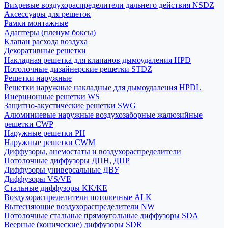
Вихревые воздухораспределители дальнего действия NSDZ
Аксессуары для решеток
Рамки монтажные
Адаптеры (пленум боксы)
Клапан расхода воздуха
Декоративные решетки
Накладная решетка для клапанов дымоудаления HPD
Потолочные дизайнерские решетки STDZ
Решетки наружные
Решетки наружные накладные для дымоудаления HPDL
Инерционные решетки WS
Защитно-акустические решетки SWG
Алюминиевые наружные воздухозаборные жалюзийные
решетки CWP
Наружные решетки РН
Наружные решетки CWM
Диффузоры, анемостаты и воздухораспределители
Потолочные диффузоры ДПН, ДПР
Диффузоры универсальные ДВУ
Диффузоры VS/VE
Стальные диффузоры KK/KE
Воздухораспределители потолочные ALK
Вытесняющие воздухораспределители NW
Потолочные стальные прямоугольные диффузоры SDA
Веерные (конические) диффузоры SDR