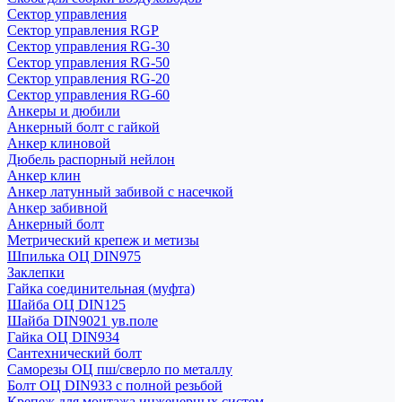
Сектор управления
Сектор управления RGP
Сектор управления RG-30
Сектор управления RG-50
Сектор управления RG-20
Сектор управления RG-60
Анкеры и дюбили
Анкерный болт с гайкой
Анкер клиновой
Дюбель распорный нейлон
Анкер клин
Анкер латунный забивой с насечкой
Анкер забивной
Анкерный болт
Метрический крепеж и метизы
Шпилька ОЦ DIN975
Заклепки
Гайка соединительная (муфта)
Шайба ОЦ DIN125
Шайба DIN9021 ув.поле
Гайка ОЦ DIN934
Сантехнический болт
Саморезы ОЦ пш/сверло по металлу
Болт ОЦ DIN933 с полной резьбой
Крепеж для монтажа инженерных систем