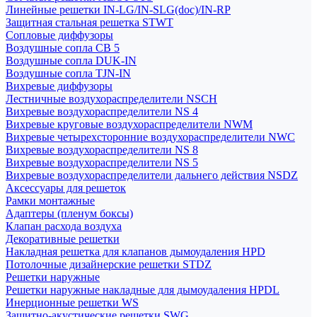
Линейные решетки IN-LG/IN-SLG(doc)/IN-RP
Защитная стальная решетка STWT
Сопловые диффузоры
Воздушные сопла СВ 5
Воздушные сопла DUK-IN
Воздушные сопла TJN-IN
Вихревые диффузоры
Лестничные воздухораспределители NSCH
Вихревые воздухораспределители NS 4
Вихревые круговые воздухораспределители NWM
Вихревые четырехсторонние воздухораспределители NWC
Вихревые воздухораспределители NS 8
Вихревые воздухораспределители NS 5
Вихревые воздухораспределители дальнего действия NSDZ
Аксессуары для решеток
Рамки монтажные
Адаптеры (пленум боксы)
Клапан расхода воздуха
Декоративные решетки
Накладная решетка для клапанов дымоудаления HPD
Потолочные дизайнерские решетки STDZ
Решетки наружные
Решетки наружные накладные для дымоудаления HPDL
Инерционные решетки WS
Защитно-акустические решетки SWG