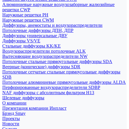
Алюминиевые наружные воздухозаборные жалюзийные
решетки CWP
Наружные решетки РН
Наружные решетки CWM
Диффузоры, анемостаты и воздухораспределители
Потолочные диффузоры ДПН, ДПР
Диффузоры универсальные ДВУ
Диффузоры VS/VE
Стальные диффузоры KK/KE
Воздухораспределители потолочные ALK
Вытесняющие воздухораспределители NW
Потолочные стальные прямоугольные диффузоры SDA
Веерные (конические) диффузоры SDR
Потолочные сетчатые стальные прямоугольные диффузоры
SDB
Потолочные алюминиевые прямоугольные диффузоры ALDA
Перфорированные воздухораспределители SDBP
NAF диффузоры с абсолютным фильтром Н13
Щелевые диффузоры
О компании
Презентация компании Инпласт
Брэнд Smay
Проекты
Новости
Скачать