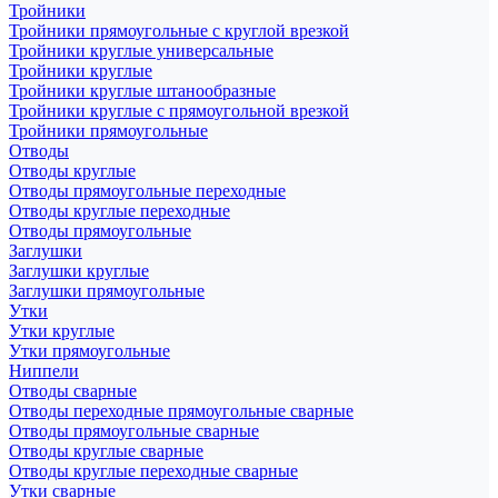
Тройники
Тройники прямоугольные с круглой врезкой
Тройники круглые универсальные
Тройники круглые
Тройники круглые штанообразные
Тройники круглые с прямоугольной врезкой
Тройники прямоугольные
Отводы
Отводы круглые
Отводы прямоугольные переходные
Отводы круглые переходные
Отводы прямоугольные
Заглушки
Заглушки круглые
Заглушки прямоугольные
Утки
Утки круглые
Утки прямоугольные
Ниппели
Отводы сварные
Отводы переходные прямоугольные сварные
Отводы прямоугольные сварные
Отводы круглые сварные
Отводы круглые переходные сварные
Утки сварные