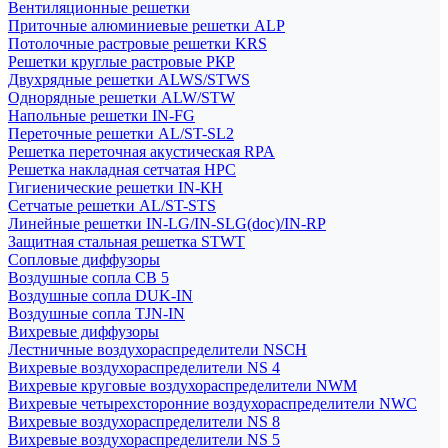
Вентиляционные решетки
Приточные алюминиевые решетки ALP
Потолочные растровые решетки KRS
Решетки круглые растровые РКР
Двухрядные решетки ALWS/STWS
Однорядные решетки ALW/STW
Напольные решетки IN-FG
Переточные решетки AL/ST-SL2
Решетка переточная акустическая RPA
Решетка накладная сетчатая НРС
Гигиенические решетки IN-КН
Сетчатые решетки AL/ST-STS
Линейные решетки IN-LG/IN-SLG(doc)/IN-RP
Защитная стальная решетка STWT
Сопловые диффузоры
Воздушные сопла СВ 5
Воздушные сопла DUK-IN
Воздушные сопла TJN-IN
Вихревые диффузоры
Лестничные воздухораспределители NSCH
Вихревые воздухораспределители NS 4
Вихревые круговые воздухораспределители NWM
Вихревые четырехсторонние воздухораспределители NWC
Вихревые воздухораспределители NS 8
Вихревые воздухораспределители NS 5