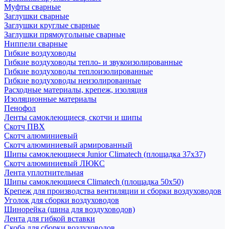
Муфты сварные
Заглушки сварные
Заглушки круглые сварные
Заглушки прямоугольные сварные
Ниппели сварные
Гибкие воздуховоды
Гибкие воздуховоды тепло- и звукоизолированные
Гибкие воздуховоды теплоизолированные
Гибкие воздуховоды неизолированные
Расходные материалы, крепеж, изоляция
Изоляционные материалы
Пенофол
Ленты самоклеющиеся, скотчи и шипы
Скотч ПВХ
Скотч алюминиевый
Скотч алюминиевый армированный
Шипы самоклеющиеся Junior Climatech (площадка 37х37)
Скотч алюминиевый ЛЮКС
Лента уплотнительная
Шипы самоклеющиеся Climatech (площадка 50х50)
Крепеж для производства вентиляции и сборки воздуховодов
Уголок для сборки воздуховодов
Шинорейка (шина для воздуховодов)
Лента для гибкой вставки
Скоба для сборки воздуховодов