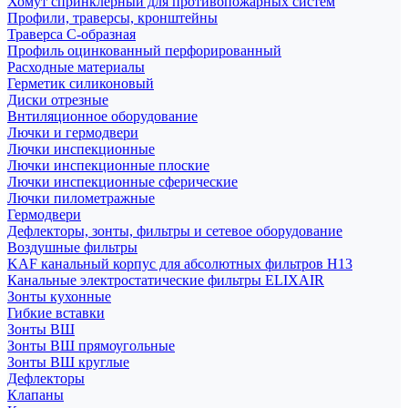
Хомут спринклерный для противопожарных систем
Профили, траверсы, кронштейны
Траверса С-образная
Профиль оцинкованный перфорированный
Расходные материалы
Герметик силиконовый
Диски отрезные
Внтиляционное оборудование
Лючки и гермодвери
Лючки инспекционные
Лючки инспекционные плоские
Лючки инспекционные сферические
Лючки пилометражные
Гермодвери
Дефлекторы, зонты, фильтры и сетевое оборудование
Воздушные фильтры
KAF канальный корпус для абсолютных фильтров H13
Канальные электростатические фильтры ELIXAIR
Зонты кухонные
Гибкие вставки
Зонты ВШ
Зонты ВШ прямоугольные
Зонты ВШ круглые
Дефлекторы
Клапаны