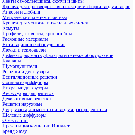
Ленты самоклеющиеся, скотчи и шипы
Крепеж для производства вентиляции и сборки воздуховодов
Анкеры и дюбили
Метрический крепеж и метизы
Крепеж для монтажа инженерных систем
Хомуты
Профили, траверсы, кронштейны
Расходные материалы
Внтиляционное оборудование
Лючки и гермодвери
Дефлекторы, зонты, фильтры и сетевое оборудование
Клапаны
Шумоглушители
Решетки и диффузоры
Вентиляционные решетки
Сопловые диффузоры
Вихревые диффузоры
Аксессуары для решеток
Декоративные решетки
Решетки наружные
Диффузоры, анемостаты и воздухораспределители
Щелевые диффузоры
О компании
Презентация компании Инпласт
Брэнд Smay