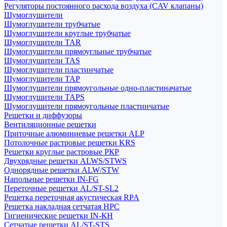
Регуляторы постоянного расхода воздуха (CAV клапаны)
Шумоглушители
Шумоглушители трубчатые
Шумоглушители круглые трубчатые
Шумоглушители TAR
Шумоглушители прямоугльные трубчатые
Шумоглушители TAS
Шумоглушители пластинчатые
Шумоглушители TAP
Шумоглушители прямоугольные одно-пластиначатые
Шумоглушители TAPS
Шумоглушители прямоугольные пластинчатые
Решетки и диффузоры
Вентиляционные решетки
Приточные алюминиевые решетки ALP
Потолочные растровые решетки KRS
Решетки круглые растровые РКР
Двухрядные решетки ALWS/STWS
Однорядные решетки ALW/STW
Напольные решетки IN-FG
Переточные решетки AL/ST-SL2
Решетка переточная акустическая RPA
Решетка накладная сетчатая НРС
Гигиенические решетки IN-КН
Сетчатые решетки AL/ST-STS