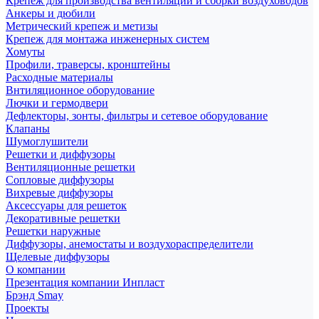
Крепеж для производства вентиляции и сборки воздуховодов
Анкеры и дюбили
Метрический крепеж и метизы
Крепеж для монтажа инженерных систем
Хомуты
Профили, траверсы, кронштейны
Расходные материалы
Внтиляционное оборудование
Лючки и гермодвери
Дефлекторы, зонты, фильтры и сетевое оборудование
Клапаны
Шумоглушители
Решетки и диффузоры
Вентиляционные решетки
Сопловые диффузоры
Вихревые диффузоры
Аксессуары для решеток
Декоративные решетки
Решетки наружные
Диффузоры, анемостаты и воздухораспределители
Щелевые диффузоры
О компании
Презентация компании Инпласт
Брэнд Smay
Проекты