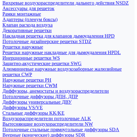
Вихревые воздухораспределители дальнего действия NSDZ
Аксессуары для решеток
Рамки монтажные
Адаптеры (пленум боксы)
Клапан расхода воздуха
Декоративные решетки
Накладная решетка для клапанов дымоудаления HPD
Потолочные дизайнерские решетки STDZ
Решетки наружные
Решетки наружные накладные для дымоудаления HPDL
Инерционные решетки WS
Защитно-акустические решетки SWG
Алюминиевые наружные воздухозаборные жалюзийные
решетки CWP
Наружные решетки РН
Наружные решетки CWM
Диффузоры, анемостаты и воздухораспределители
Потолочные диффузоры ДПН, ДПР
Диффузоры универсальные ДВУ
Диффузоры VS/VE
Стальные диффузоры KK/KE
Воздухораспределители потолочные ALK
Вытесняющие воздухораспределители NW
Потолочные стальные прямоугольные диффузоры SDA
Веерные (конические) диффузоры SDR