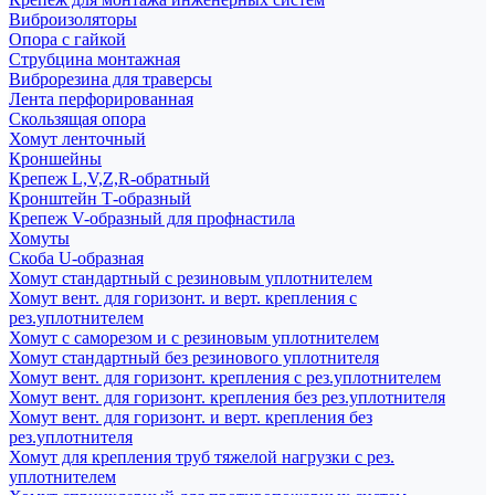
Виброизоляторы
Опора с гайкой
Струбцина монтажная
Виброрезина для траверсы
Лента перфорированная
Скользящая опора
Хомут ленточный
Кроншейны
Крепеж L,V,Z,R-обратный
Кронштейн Т-образный
Крепеж V-образный для профнастила
Хомуты
Скоба U-образная
Хомут стандартный с резиновым уплотнителем
Хомут вент. для горизонт. и верт. крепления с
рез.уплотнителем
Хомут с саморезом и с резиновым уплотнителем
Хомут стандартный без резинового уплотнителя
Хомут вент. для горизонт. крепления с рез.уплотнителем
Хомут вент. для горизонт. крепления без рез.уплотнителя
Хомут вент. для горизонт. и верт. крепления без
рез.уплотнителя
Хомут для крепления труб тяжелой нагрузки с рез.
уплотнителем