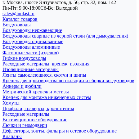
г. Москва, шоссе Энтузиастов, д. 56, стр. 32, пом. 142
Пн-Пт: 9:00-18:00
Cб-Вс: Выходной
sales@inplast.ru
Каталог товаров
Воздуховоды
Воздуховоды нержавеющие
Воздуховоды сварные из черной стали (для дымоудаления)
Воздуховоды оцинкованные
Воздуховоды алюминивые
Фасонные части (изделия)
Гибкие воздуховоды
Расходные материалы, крепеж, изоляция
Изоляционные материалы
Ленты самоклеющиеся, скотчи и шипы
Крепеж для производства вентиляции и сборки воздуховодов
Анкеры и дюбили
Метрический крепеж и метизы
Крепеж для монтажа инженерных систем
Хомуты
Профили, траверсы, кронштейны
Расходные материалы
Внтиляционное оборудование
Лючки и гермодвери
Дефлекторы, зонты, фильтры и сетевое оборудование
Клапаны