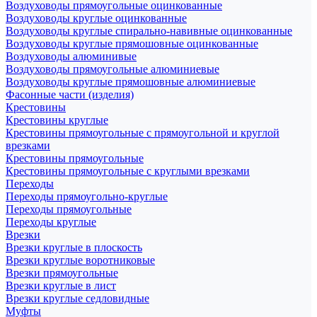
Воздуховоды прямоугольные оцинкованные
Воздуховоды круглые оцинкованные
Воздуховоды круглые спирально-навивные оцинкованные
Воздуховоды круглые прямошовные оцинкованные
Воздуховоды алюминивые
Воздуховоды прямоугольные алюминиевые
Воздуховоды круглые прямошовные алюминиевые
Фасонные части (изделия)
Крестовины
Крестовины круглые
Крестовины прямоугольные с прямоугольной и круглой
врезками
Крестовины прямоугольные
Крестовины прямоугольные с круглыми врезками
Переходы
Переходы прямоугольно-круглые
Переходы прямоугольные
Переходы круглые
Врезки
Врезки круглые в плоскость
Врезки круглые воротниковые
Врезки прямоугольные
Врезки круглые в лист
Врезки круглые седловидные
Муфты