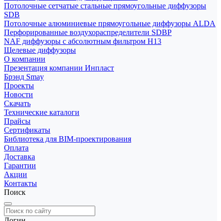
Потолочные сетчатые стальные прямоугольные диффузоры
SDB
Потолочные алюминиевые прямоугольные диффузоры ALDA
Перфорированные воздухораспределители SDBP
NAF диффузоры с абсолютным фильтром Н13
Щелевые диффузоры
О компании
Презентация компании Инпласт
Брэнд Smay
Проекты
Новости
Скачать
Технические каталоги
Прайсы
Сертификаты
Библиотека для BIM-проектирования
Оплата
Доставка
Гарантии
Акции
Контакты
Поиск
Логин