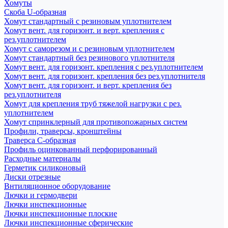
Хомуты
Скоба U-образная
Хомут стандартный с резиновым уплотнителем
Хомут вент. для горизонт. и верт. крепления с
рез.уплотнителем
Хомут с саморезом и с резиновым уплотнителем
Хомут стандартный без резинового уплотнителя
Хомут вент. для горизонт. крепления с рез.уплотнителем
Хомут вент. для горизонт. крепления без рез.уплотнителя
Хомут вент. для горизонт. и верт. крепления без
рез.уплотнителя
Хомут для крепления труб тяжелой нагрузки с рез.
уплотнителем
Хомут спринклерный для противопожарных систем
Профили, траверсы, кронштейны
Траверса С-образная
Профиль оцинкованный перфорированный
Расходные материалы
Герметик силиконовый
Диски отрезные
Внтиляционное оборудование
Лючки и гермодвери
Лючки инспекционные
Лючки инспекционные плоские
Лючки инспекционные сферические