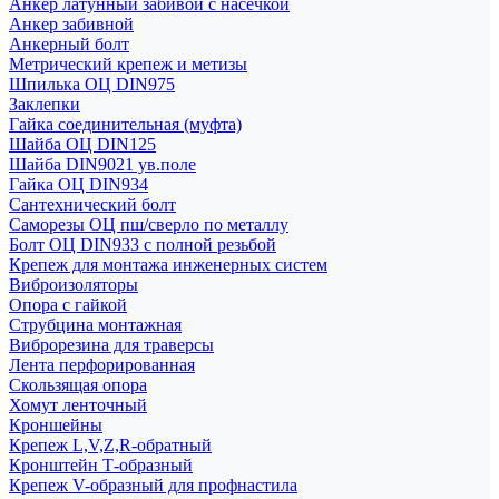
Анкер латунный забивой с насечкой
Анкер забивной
Анкерный болт
Метрический крепеж и метизы
Шпилька ОЦ DIN975
Заклепки
Гайка соединительная (муфта)
Шайба ОЦ DIN125
Шайба DIN9021 ув.поле
Гайка ОЦ DIN934
Сантехнический болт
Саморезы ОЦ пш/сверло по металлу
Болт ОЦ DIN933 с полной резьбой
Крепеж для монтажа инженерных систем
Виброизоляторы
Опора с гайкой
Струбцина монтажная
Виброрезина для траверсы
Лента перфорированная
Скользящая опора
Хомут ленточный
Кроншейны
Крепеж L,V,Z,R-обратный
Кронштейн Т-образный
Крепеж V-образный для профнастила