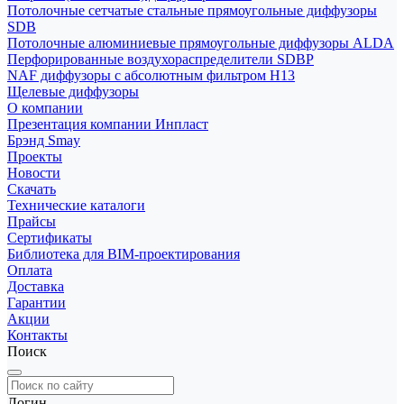
Потолочные сетчатые стальные прямоугольные диффузоры
SDB
Потолочные алюминиевые прямоугольные диффузоры ALDA
Перфорированные воздухораспределители SDBP
NAF диффузоры с абсолютным фильтром Н13
Щелевые диффузоры
О компании
Презентация компании Инпласт
Брэнд Smay
Проекты
Новости
Скачать
Технические каталоги
Прайсы
Сертификаты
Библиотека для BIM-проектирования
Оплата
Доставка
Гарантии
Акции
Контакты
Поиск
Логин