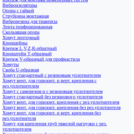
Виброизоляторы
Опора с гайкой
Струбцина монтажная
Виброрезина для траверсы
Лента перфорированная
Скользящая опора
Хомут ленточный
Кроншейны
Крепеж L,V,Z,R-обратный
Кронштейн Т-образный
Крепеж V-образный для профнастила
Хомуты
Скоба U-образная
Хомут стандартный с резиновым уплотнителем
Хомут вент. для горизонт. и верт. крепления с
рез.уплотнителем
Хомут с саморезом и с резиновым уплотнителем
Хомут стандартный без резинового уплотнителя
Хомут вент. для горизонт. крепления с рез.уплотнителем
Хомут вент. для горизонт. крепления без рез.уплотнителя
Хомут вент. для горизонт. и верт. крепления без
рез.уплотнителя
Хомут для крепления труб тяжелой нагрузки с рез.
уплотнителем