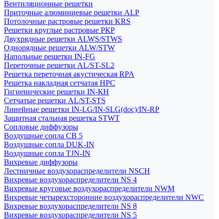
Вентиляционные решетки
Приточные алюминиевые решетки ALP
Потолочные растровые решетки KRS
Решетки круглые растровые РКР
Двухрядные решетки ALWS/STWS
Однорядные решетки ALW/STW
Напольные решетки IN-FG
Переточные решетки AL/ST-SL2
Решетка переточная акустическая RPA
Решетка накладная сетчатая НРС
Гигиенические решетки IN-КН
Сетчатые решетки AL/ST-STS
Линейные решетки IN-LG/IN-SLG(doc)/IN-RP
Защитная стальная решетка STWT
Сопловые диффузоры
Воздушные сопла СВ 5
Воздушные сопла DUK-IN
Воздушные сопла TJN-IN
Вихревые диффузоры
Лестничные воздухораспределители NSCH
Вихревые воздухораспределители NS 4
Вихревые круговые воздухораспределители NWM
Вихревые четырехсторонние воздухораспределители NWC
Вихревые воздухораспределители NS 8
Вихревые воздухораспределители NS 5