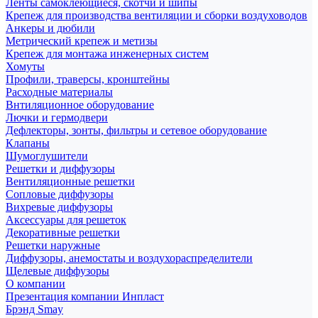
Ленты самоклеющиеся, скотчи и шипы
Крепеж для производства вентиляции и сборки воздуховодов
Анкеры и дюбили
Метрический крепеж и метизы
Крепеж для монтажа инженерных систем
Хомуты
Профили, траверсы, кронштейны
Расходные материалы
Внтиляционное оборудование
Лючки и гермодвери
Дефлекторы, зонты, фильтры и сетевое оборудование
Клапаны
Шумоглушители
Решетки и диффузоры
Вентиляционные решетки
Сопловые диффузоры
Вихревые диффузоры
Аксессуары для решеток
Декоративные решетки
Решетки наружные
Диффузоры, анемостаты и воздухораспределители
Щелевые диффузоры
О компании
Презентация компании Инпласт
Брэнд Smay