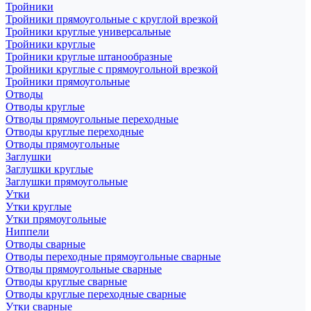
Тройники
Тройники прямоугольные с круглой врезкой
Тройники круглые универсальные
Тройники круглые
Тройники круглые штанообразные
Тройники круглые с прямоугольной врезкой
Тройники прямоугольные
Отводы
Отводы круглые
Отводы прямоугольные переходные
Отводы круглые переходные
Отводы прямоугольные
Заглушки
Заглушки круглые
Заглушки прямоугольные
Утки
Утки круглые
Утки прямоугольные
Ниппели
Отводы сварные
Отводы переходные прямоугольные сварные
Отводы прямоугольные сварные
Отводы круглые сварные
Отводы круглые переходные сварные
Утки сварные