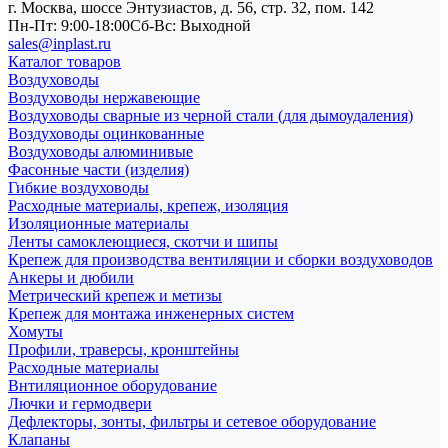
г. Москва, шоссе Энтузиастов, д. 56, стр. 32, пом. 142
Пн-Пт: 9:00-18:00
Cб-Вс: Выходной
sales@inplast.ru
Каталог товаров
Воздуховоды
Воздуховоды нержавеющие
Воздуховоды сварные из черной стали (для дымоудаления)
Воздуховоды оцинкованные
Воздуховоды алюминивые
Фасонные части (изделия)
Гибкие воздуховоды
Расходные материалы, крепеж, изоляция
Изоляционные материалы
Ленты самоклеющиеся, скотчи и шипы
Крепеж для производства вентиляции и сборки воздуховодов
Анкеры и дюбили
Метрический крепеж и метизы
Крепеж для монтажа инженерных систем
Хомуты
Профили, траверсы, кронштейны
Расходные материалы
Внтиляционное оборудование
Лючки и гермодвери
Дефлекторы, зонты, фильтры и сетевое оборудование
Клапаны