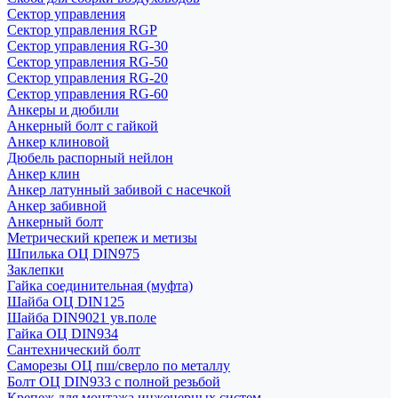
Сектор управления
Сектор управления RGP
Сектор управления RG-30
Сектор управления RG-50
Сектор управления RG-20
Сектор управления RG-60
Анкеры и дюбили
Анкерный болт с гайкой
Анкер клиновой
Дюбель распорный нейлон
Анкер клин
Анкер латунный забивой с насечкой
Анкер забивной
Анкерный болт
Метрический крепеж и метизы
Шпилька ОЦ DIN975
Заклепки
Гайка соединительная (муфта)
Шайба ОЦ DIN125
Шайба DIN9021 ув.поле
Гайка ОЦ DIN934
Сантехнический болт
Саморезы ОЦ пш/сверло по металлу
Болт ОЦ DIN933 с полной резьбой
Крепеж для монтажа инженерных систем