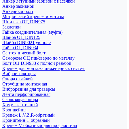
Анкер латунный забивой с насечкой
Анкер забивной
Анкерный болт
Метрический крепеж и метизы
Шпилька ОЦ DIN975
Заклепки
Гайка соединительная (муфта)
Шайба ОЦ DIN125
Шайба DIN9021 ув.поле
Гайка ОЦ DIN934
Сантехнический болт
Саморезы ОЦ пш/сверло по металлу
Болт ОЦ DIN933 с полной резьбой
Крепеж для монтажа инженерных систем
Виброизоляторы
Опора с гайкой
Струбцина монтажная
Виброрезина для траверсы
Лента перфорированная
Скользящая опора
Хомут ленточный
Кроншейны
Крепеж L,V,Z,R-обратный
Кронштейн Т-образный
Крепеж V-образный для профнастила