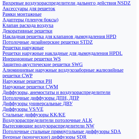
Вихревые воздухораспределители дальнего действия NSDZ
Аксессуары для решеток
Рамки монтажные
Адаптеры (пленум боксы)
Клапан расхода воздуха
Декоративные решетки
Накладная решетка для клапанов дымоудаления HPD
Потолочные дизайнерские решетки STDZ
Решетки наружные
Решетки наружные накладные для дымоудаления HPDL
Инерционные решетки WS
Защитно-акустические решетки SWG
Алюминиевые наружные воздухозаборные жалюзийные
решетки CWP
Наружные решетки РН
Наружные решетки CWM
Диффузоры, анемостаты и воздухораспределители
Потолочные диффузоры ДПН, ДПР
Диффузоры универсальные ДВУ
Диффузоры VS/VE
Стальные диффузоры KK/KE
Воздухораспределители потолочные ALK
Вытесняющие воздухораспределители NW
Потолочные стальные прямоугольные диффузоры SDA
Веерные (конические) диффузоры SDR