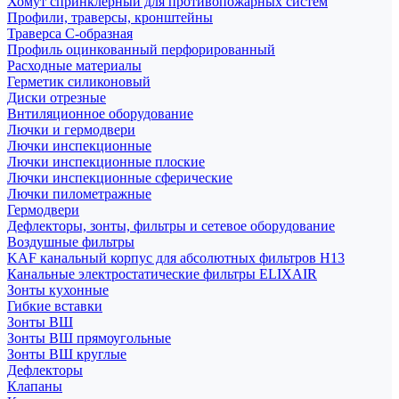
Хомут спринклерный для противопожарных систем
Профили, траверсы, кронштейны
Траверса С-образная
Профиль оцинкованный перфорированный
Расходные материалы
Герметик силиконовый
Диски отрезные
Внтиляционное оборудование
Лючки и гермодвери
Лючки инспекционные
Лючки инспекционные плоские
Лючки инспекционные сферические
Лючки пилометражные
Гермодвери
Дефлекторы, зонты, фильтры и сетевое оборудование
Воздушные фильтры
KAF канальный корпус для абсолютных фильтров H13
Канальные электростатические фильтры ELIXAIR
Зонты кухонные
Гибкие вставки
Зонты ВШ
Зонты ВШ прямоугольные
Зонты ВШ круглые
Дефлекторы
Клапаны