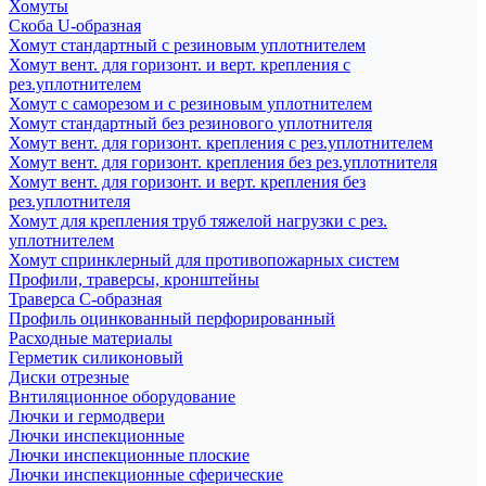
Хомуты
Скоба U-образная
Хомут стандартный с резиновым уплотнителем
Хомут вент. для горизонт. и верт. крепления с
рез.уплотнителем
Хомут с саморезом и с резиновым уплотнителем
Хомут стандартный без резинового уплотнителя
Хомут вент. для горизонт. крепления с рез.уплотнителем
Хомут вент. для горизонт. крепления без рез.уплотнителя
Хомут вент. для горизонт. и верт. крепления без
рез.уплотнителя
Хомут для крепления труб тяжелой нагрузки с рез.
уплотнителем
Хомут спринклерный для противопожарных систем
Профили, траверсы, кронштейны
Траверса С-образная
Профиль оцинкованный перфорированный
Расходные материалы
Герметик силиконовый
Диски отрезные
Внтиляционное оборудование
Лючки и гермодвери
Лючки инспекционные
Лючки инспекционные плоские
Лючки инспекционные сферические