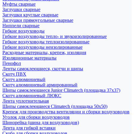
Муфты сварные
Заглушки сварные
Заглушки круглые сварные
Заглушки прямоугольные сварные
Ниппели сварные
Гибкие воздуховоды
Гибкие воздуховоды тепло- и звукоизолированные
Гибкие воздуховоды теплоизолированные
Гибкие воздуховоды неизолированные
Расходные материалы, крепеж, изоляция
Изоляционные материалы
Пенофол
Ленты самоклеющиеся, скотчи и шипы
Скотч ПВХ
Скотч алюминиевый
Скотч алюминиевый армированный
Шипы самоклеющиеся Junior Climatech (площадка 37х37)
Скотч алюминиевый ЛЮКС
Лента уплотнительная
Шипы самоклеющиеся Climatech (площадка 50х50)
Крепеж для производства вентиляции и сборки воздуховодов
Уголок для сборки воздуховодов
Шинорейка (шина для воздуховодов)
Лента для гибкой вставки
Скоба для сборки воздуховодов