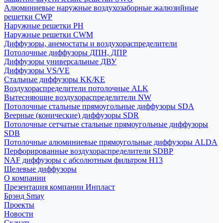
Алюминиевые наружные воздухозаборные жалюзийные
решетки CWP
Наружные решетки РН
Наружные решетки CWM
Диффузоры, анемостаты и воздухораспределители
Потолочные диффузоры ДПН, ДПР
Диффузоры универсальные ДВУ
Диффузоры VS/VE
Стальные диффузоры KK/KE
Воздухораспределители потолочные ALK
Вытесняющие воздухораспределители NW
Потолочные стальные прямоугольные диффузоры SDA
Веерные (конические) диффузоры SDR
Потолочные сетчатые стальные прямоугольные диффузоры
SDB
Потолочные алюминиевые прямоугольные диффузоры ALDA
Перфорированные воздухораспределители SDBP
NAF диффузоры с абсолютным фильтром Н13
Щелевые диффузоры
О компании
Презентация компании Инпласт
Брэнд Smay
Проекты
Новости
Скачать