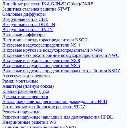
Линейные решетки IN-LG/IN-SLG(doc)/IN-RP
Защитная стальная решетка STWT
Сопловые диффузоры
Воздушные сопла СВ 5
Воздушные сопла DUK-IN
Воздушные сопла TJN-IN
Вихревые диффузоры
Лестничные воздухораспределители NSCH
Вихревые воздухораспределители NS 4
Вихревые круговые воздухораспределители NWM
Вихревые четырехсторонние воздухораспределители NWC
Вихревые воздухораспределители NS 8
Вихревые воздухораспределители NS 5
Вихревые воздухораспределители дальнего действия NSDZ
Аксессуары для решеток
Рамки монтажные
Адаптеры (пленум боксы)
Клапан расхода воздуха
Декоративные решетки
Накладная решетка для клапанов дымоудаления HPD
Потолочные дизайнерские решетки STDZ
Решетки наружные
Решетки наружные накладные для дымоудаления HPDL
Инерционные решетки WS
Защитно-акустические решетки SWG