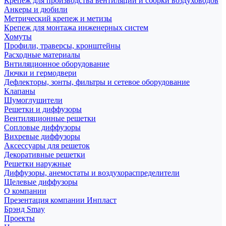
Крепеж для производства вентиляции и сборки воздуховодов
Анкеры и дюбили
Метрический крепеж и метизы
Крепеж для монтажа инженерных систем
Хомуты
Профили, траверсы, кронштейны
Расходные материалы
Внтиляционное оборудование
Лючки и гермодвери
Дефлекторы, зонты, фильтры и сетевое оборудование
Клапаны
Шумоглушители
Решетки и диффузоры
Вентиляционные решетки
Сопловые диффузоры
Вихревые диффузоры
Аксессуары для решеток
Декоративные решетки
Решетки наружные
Диффузоры, анемостаты и воздухораспределители
Щелевые диффузоры
О компании
Презентация компании Инпласт
Брэнд Smay
Проекты