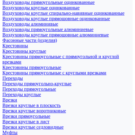
Воздуховоды прямоугольные оцинкованные
Воздуховоды круглые оцинкованные
Воздуховоды круглые спирально-навивные оцинкованные
Воздуховоды круглые прямошовные оцинкованные
Воздуховоды алюминивые
Воздуховоды прямоугольные алюминиевые
Воздуховоды круглые прямошовные алюминиевые
Фасонные части (изделия)
Крестовины
Крестовины круглые
Крестовины прямоугольные с прямоугольной и круглой
врезками
Крестовины прямоугольные
Крестовины прямоугольные с круглыми врезками
Переходы
Переходы прямоугольно-круглые
Переходы прямоугольные
Переходы круглые
Врезки
Врезки круглые в плоскость
Врезки круглые воротниковые
Врезки прямоугольные
Врезки круглые в лист
Врезки круглые седловидные
Муфты