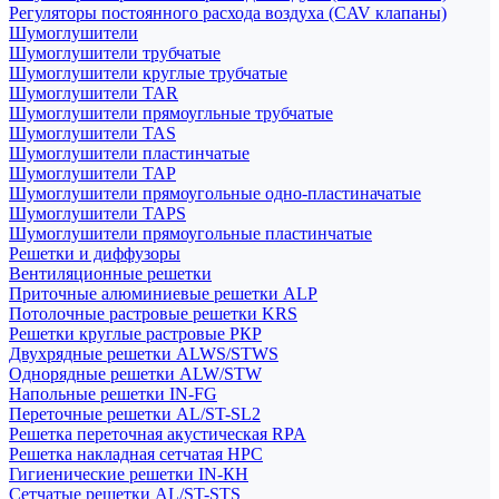
Регуляторы постоянного расхода воздуха (CAV клапаны)
Шумоглушители
Шумоглушители трубчатые
Шумоглушители круглые трубчатые
Шумоглушители TAR
Шумоглушители прямоугльные трубчатые
Шумоглушители TAS
Шумоглушители пластинчатые
Шумоглушители TAP
Шумоглушители прямоугольные одно-пластиначатые
Шумоглушители TAPS
Шумоглушители прямоугольные пластинчатые
Решетки и диффузоры
Вентиляционные решетки
Приточные алюминиевые решетки ALP
Потолочные растровые решетки KRS
Решетки круглые растровые РКР
Двухрядные решетки ALWS/STWS
Однорядные решетки ALW/STW
Напольные решетки IN-FG
Переточные решетки AL/ST-SL2
Решетка переточная акустическая RPA
Решетка накладная сетчатая НРС
Гигиенические решетки IN-КН
Сетчатые решетки AL/ST-STS