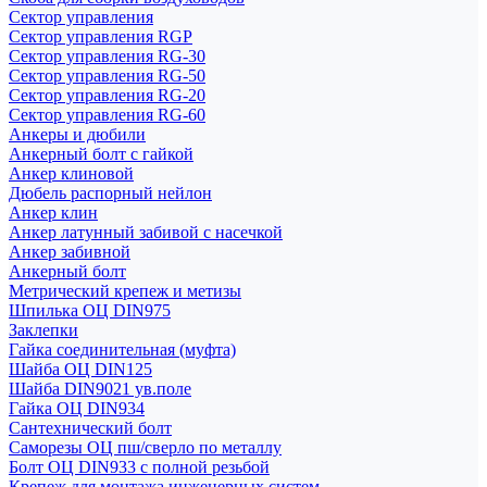
Сектор управления
Сектор управления RGP
Сектор управления RG-30
Сектор управления RG-50
Сектор управления RG-20
Сектор управления RG-60
Анкеры и дюбили
Анкерный болт с гайкой
Анкер клиновой
Дюбель распорный нейлон
Анкер клин
Анкер латунный забивой с насечкой
Анкер забивной
Анкерный болт
Метрический крепеж и метизы
Шпилька ОЦ DIN975
Заклепки
Гайка соединительная (муфта)
Шайба ОЦ DIN125
Шайба DIN9021 ув.поле
Гайка ОЦ DIN934
Сантехнический болт
Саморезы ОЦ пш/сверло по металлу
Болт ОЦ DIN933 с полной резьбой
Крепеж для монтажа инженерных систем