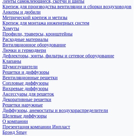
Ленты самоклеющиеся, скотчи и шипы
Крепеж для производства вентиляции и сборки воздуховодов
Анкеры и дюбили
Метрический крепеж и метизы
Крепеж для монтажа инженерных систем
Хомуты
Профили, траверсы, кронштейны
Расходные материалы
Внтиляционное оборудование
Лючки и гермодвери
Дефлекторы, зонты, фильтры и сетевое оборудование
Клапаны
Шумоглушители
Решетки и диффузоры
Вентиляционные решетки
Сопловые диффузоры
Вихревые диффузоры
Аксессуары для решеток
Декоративные решетки
Решетки наружные
Диффузоры, анемостаты и воздухораспределители
Щелевые диффузоры
О компании
Презентация компании Инпласт
Брэнд Smay