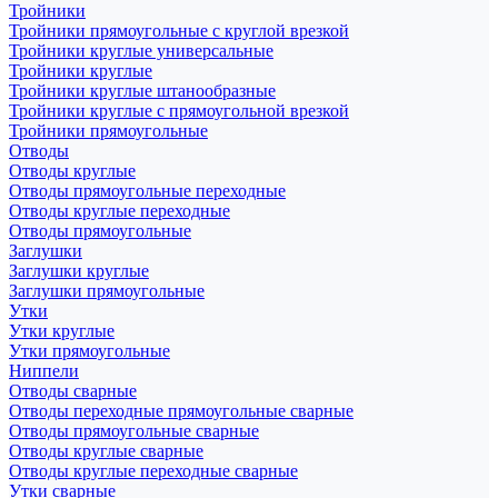
Тройники
Тройники прямоугольные с круглой врезкой
Тройники круглые универсальные
Тройники круглые
Тройники круглые штанообразные
Тройники круглые с прямоугольной врезкой
Тройники прямоугольные
Отводы
Отводы круглые
Отводы прямоугольные переходные
Отводы круглые переходные
Отводы прямоугольные
Заглушки
Заглушки круглые
Заглушки прямоугольные
Утки
Утки круглые
Утки прямоугольные
Ниппели
Отводы сварные
Отводы переходные прямоугольные сварные
Отводы прямоугольные сварные
Отводы круглые сварные
Отводы круглые переходные сварные
Утки сварные