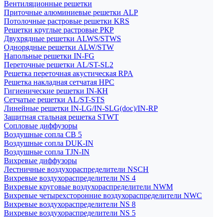
Вентиляционные решетки
Приточные алюминиевые решетки ALP
Потолочные растровые решетки KRS
Решетки круглые растровые РКР
Двухрядные решетки ALWS/STWS
Однорядные решетки ALW/STW
Напольные решетки IN-FG
Переточные решетки AL/ST-SL2
Решетка переточная акустическая RPA
Решетка накладная сетчатая НРС
Гигиенические решетки IN-КН
Сетчатые решетки AL/ST-STS
Линейные решетки IN-LG/IN-SLG(doc)/IN-RP
Защитная стальная решетка STWT
Сопловые диффузоры
Воздушные сопла СВ 5
Воздушные сопла DUK-IN
Воздушные сопла TJN-IN
Вихревые диффузоры
Лестничные воздухораспределители NSCH
Вихревые воздухораспределители NS 4
Вихревые круговые воздухораспределители NWM
Вихревые четырехсторонние воздухораспределители NWC
Вихревые воздухораспределители NS 8
Вихревые воздухораспределители NS 5