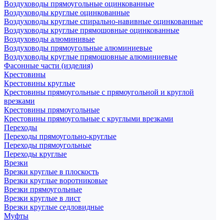
Воздуховоды прямоугольные оцинкованные
Воздуховоды круглые оцинкованные
Воздуховоды круглые спирально-навивные оцинкованные
Воздуховоды круглые прямошовные оцинкованные
Воздуховоды алюминивые
Воздуховоды прямоугольные алюминиевые
Воздуховоды круглые прямошовные алюминиевые
Фасонные части (изделия)
Крестовины
Крестовины круглые
Крестовины прямоугольные с прямоугольной и круглой
врезками
Крестовины прямоугольные
Крестовины прямоугольные с круглыми врезками
Переходы
Переходы прямоугольно-круглые
Переходы прямоугольные
Переходы круглые
Врезки
Врезки круглые в плоскость
Врезки круглые воротниковые
Врезки прямоугольные
Врезки круглые в лист
Врезки круглые седловидные
Муфты