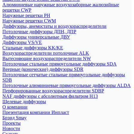
Алюминиевые наружные воздухозаборные жалюзийные
решетки CWP
Наружные решетки РН
Наружные решетки CWM
Диффузоры, анемостаты и воздухораспределители
Потолочные диффузоры ДПН, ДПР
Диффузоры универсальные ДВУ
Диффузоры VS/VE
Стальные диффузоры KK/KE
Воздухораспределители потолочные ALK
Вытесняющие воздухораспределители NW
Потолочные стальные прямоугольные диффузоры SDA
Веерные (конические) диффузоры SDR
Потолочные сетчатые стальные прямоугольные диффузоры
SDB
Потолочные алюминиевые прямоугольные диффузоры ALDA
Перфорированные воздухораспределители SDBP
NAF диффузоры с абсолютным фильтром Н13
Щелевые диффузоры
О компании
Презентация компании Инпласт
Брэнд Smay
Проекты
Новости
Скачать