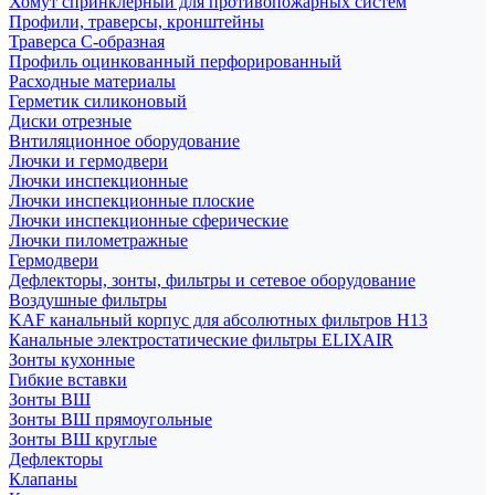
Хомут спринклерный для противопожарных систем
Профили, траверсы, кронштейны
Траверса С-образная
Профиль оцинкованный перфорированный
Расходные материалы
Герметик силиконовый
Диски отрезные
Внтиляционное оборудование
Лючки и гермодвери
Лючки инспекционные
Лючки инспекционные плоские
Лючки инспекционные сферические
Лючки пилометражные
Гермодвери
Дефлекторы, зонты, фильтры и сетевое оборудование
Воздушные фильтры
KAF канальный корпус для абсолютных фильтров H13
Канальные электростатические фильтры ELIXAIR
Зонты кухонные
Гибкие вставки
Зонты ВШ
Зонты ВШ прямоугольные
Зонты ВШ круглые
Дефлекторы
Клапаны