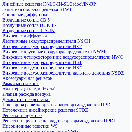
Линейные решетки IN-LG/IN-SLG(doc)/IN-RP
Защитная стальная решетка STWT
Сопловые диффузоры
Воздушные сопла СВ 5
Воздушные сопла DUK-IN
Воздушные сопла TJN-IN
Вихревые диффузоры
Лестничные воздухораспределители NSCH
Вихревые воздухораспределители NS 4
Вихревые круговые воздухораспределители NWM
Вихревые четырехсторонние воздухораспределители NWC
Вихревые воздухораспределители NS 8
Вихревые воздухораспределители NS 5
Вихревые воздухораспределители дальнего действия NSDZ
Аксессуары для решеток
Рамки монтажные
Адаптеры (пленум боксы)
Клапан расхода воздуха
Декоративные решетки
Накладная решетка для клапанов дымоудаления HPD
Потолочные дизайнерские решетки STDZ
Решетки наружные
Решетки наружные накладные для дымоудаления HPDL
Инерционные решетки WS
Защитно-акустические решетки SWG