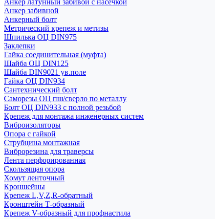
Анкер латунный забивой с насечкой
Анкер забивной
Анкерный болт
Метрический крепеж и метизы
Шпилька ОЦ DIN975
Заклепки
Гайка соединительная (муфта)
Шайба ОЦ DIN125
Шайба DIN9021 ув.поле
Гайка ОЦ DIN934
Сантехнический болт
Саморезы ОЦ пш/сверло по металлу
Болт ОЦ DIN933 с полной резьбой
Крепеж для монтажа инженерных систем
Виброизоляторы
Опора с гайкой
Струбцина монтажная
Виброрезина для траверсы
Лента перфорированная
Скользящая опора
Хомут ленточный
Кроншейны
Крепеж L,V,Z,R-обратный
Кронштейн Т-образный
Крепеж V-образный для профнастила