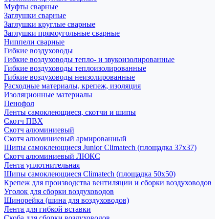
Муфты сварные
Заглушки сварные
Заглушки круглые сварные
Заглушки прямоугольные сварные
Ниппели сварные
Гибкие воздуховоды
Гибкие воздуховоды тепло- и звукоизолированные
Гибкие воздуховоды теплоизолированные
Гибкие воздуховоды неизолированные
Расходные материалы, крепеж, изоляция
Изоляционные материалы
Пенофол
Ленты самоклеющиеся, скотчи и шипы
Скотч ПВХ
Скотч алюминиевый
Скотч алюминиевый армированный
Шипы самоклеющиеся Junior Climatech (площадка 37х37)
Скотч алюминиевый ЛЮКС
Лента уплотнительная
Шипы самоклеющиеся Climatech (площадка 50х50)
Крепеж для производства вентиляции и сборки воздуховодов
Уголок для сборки воздуховодов
Шинорейка (шина для воздуховодов)
Лента для гибкой вставки
Скоба для сборки воздуховодов