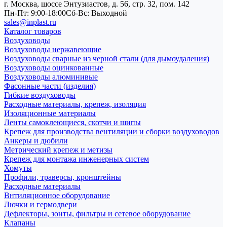
г. Москва, шоссе Энтузиастов, д. 56, стр. 32, пом. 142
Пн-Пт: 9:00-18:00
Cб-Вс: Выходной
sales@inplast.ru
Каталог товаров
Воздуховоды
Воздуховоды нержавеющие
Воздуховоды сварные из черной стали (для дымоудаления)
Воздуховоды оцинкованные
Воздуховоды алюминивые
Фасонные части (изделия)
Гибкие воздуховоды
Расходные материалы, крепеж, изоляция
Изоляционные материалы
Ленты самоклеющиеся, скотчи и шипы
Крепеж для производства вентиляции и сборки воздуховодов
Анкеры и дюбили
Метрический крепеж и метизы
Крепеж для монтажа инженерных систем
Хомуты
Профили, траверсы, кронштейны
Расходные материалы
Внтиляционное оборудование
Лючки и гермодвери
Дефлекторы, зонты, фильтры и сетевое оборудование
Клапаны