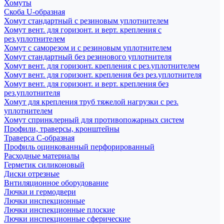
Хомуты
Скоба U-образная
Хомут стандартный с резиновым уплотнителем
Хомут вент. для горизонт. и верт. крепления с
рез.уплотнителем
Хомут с саморезом и с резиновым уплотнителем
Хомут стандартный без резинового уплотнителя
Хомут вент. для горизонт. крепления с рез.уплотнителем
Хомут вент. для горизонт. крепления без рез.уплотнителя
Хомут вент. для горизонт. и верт. крепления без
рез.уплотнителя
Хомут для крепления труб тяжелой нагрузки с рез.
уплотнителем
Хомут спринклерный для противопожарных систем
Профили, траверсы, кронштейны
Траверса С-образная
Профиль оцинкованный перфорированный
Расходные материалы
Герметик силиконовый
Диски отрезные
Внтиляционное оборудование
Лючки и гермодвери
Лючки инспекционные
Лючки инспекционные плоские
Лючки инспекционные сферические