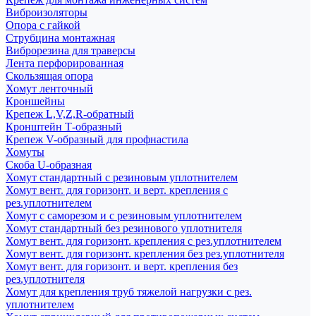
Виброизоляторы
Опора с гайкой
Струбцина монтажная
Виброрезина для траверсы
Лента перфорированная
Скользящая опора
Хомут ленточный
Кроншейны
Крепеж L,V,Z,R-обратный
Кронштейн Т-образный
Крепеж V-образный для профнастила
Хомуты
Скоба U-образная
Хомут стандартный с резиновым уплотнителем
Хомут вент. для горизонт. и верт. крепления с
рез.уплотнителем
Хомут с саморезом и с резиновым уплотнителем
Хомут стандартный без резинового уплотнителя
Хомут вент. для горизонт. крепления с рез.уплотнителем
Хомут вент. для горизонт. крепления без рез.уплотнителя
Хомут вент. для горизонт. и верт. крепления без
рез.уплотнителя
Хомут для крепления труб тяжелой нагрузки с рез.
уплотнителем