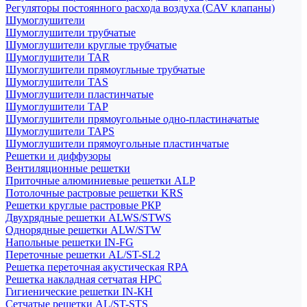
Регуляторы постоянного расхода воздуха (CAV клапаны)
Шумоглушители
Шумоглушители трубчатые
Шумоглушители круглые трубчатые
Шумоглушители TAR
Шумоглушители прямоугльные трубчатые
Шумоглушители TAS
Шумоглушители пластинчатые
Шумоглушители TAP
Шумоглушители прямоугольные одно-пластиначатые
Шумоглушители TAPS
Шумоглушители прямоугольные пластинчатые
Решетки и диффузоры
Вентиляционные решетки
Приточные алюминиевые решетки ALP
Потолочные растровые решетки KRS
Решетки круглые растровые РКР
Двухрядные решетки ALWS/STWS
Однорядные решетки ALW/STW
Напольные решетки IN-FG
Переточные решетки AL/ST-SL2
Решетка переточная акустическая RPA
Решетка накладная сетчатая НРС
Гигиенические решетки IN-КН
Сетчатые решетки AL/ST-STS