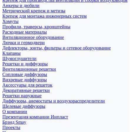
Крепеж для производства вентиляции и сборки воздуховодов
Анкеры и дюбили
Метрический крепеж и метизы
Крепеж для монтажа инженерных систем
Хомуты
Профили, траверсы, кронштейны
Расходные материалы
Внтиляционное оборудование
Лючки и гермодвери
Дефлекторы, зонты, фильтры и сетевое оборудование
Клапаны
Шумоглушители
Решетки и диффузоры
Вентиляционные решетки
Сопловые диффузоры
Вихревые диффузоры
Аксессуары для решеток
Декоративные решетки
Решетки наружные
Диффузоры, анемостаты и воздухораспределители
Щелевые диффузоры
О компании
Презентация компании Инпласт
Брэнд Smay
Проекты