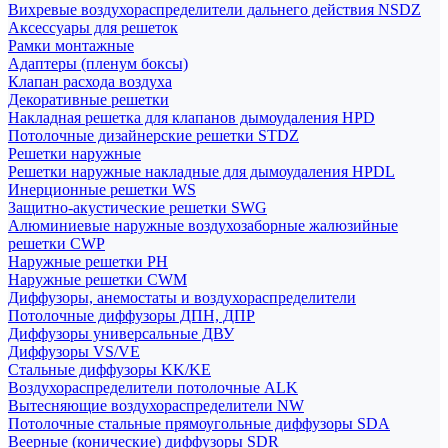
Вихревые воздухораспределители дальнего действия NSDZ
Аксессуары для решеток
Рамки монтажные
Адаптеры (пленум боксы)
Клапан расхода воздуха
Декоративные решетки
Накладная решетка для клапанов дымоудаления HPD
Потолочные дизайнерские решетки STDZ
Решетки наружные
Решетки наружные накладные для дымоудаления HPDL
Инерционные решетки WS
Защитно-акустические решетки SWG
Алюминиевые наружные воздухозаборные жалюзийные
решетки CWP
Наружные решетки РН
Наружные решетки CWM
Диффузоры, анемостаты и воздухораспределители
Потолочные диффузоры ДПН, ДПР
Диффузоры универсальные ДВУ
Диффузоры VS/VE
Стальные диффузоры KK/KE
Воздухораспределители потолочные ALK
Вытесняющие воздухораспределители NW
Потолочные стальные прямоугольные диффузоры SDA
Веерные (конические) диффузоры SDR