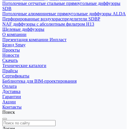
Потолочные сетчатые стальные прямоугольные диффузоры
SDB
Потолочные алюминиевые прямоугольные диффузоры ALDA
Перфорированные воздухораспределители SDBP
NAF диффузоры с абсолютным фильтром Н13
Щелевые диффузоры
О компании
Презентация компании Инпласт
Брэнд Smay
Проекты
Новости
Скачать
Технические каталоги
Прайсы
Сертификаты
Библиотека для BIM-проектирования
Оплата
Доставка
Гарантии
Акции
Контакты
Поиск
Логин