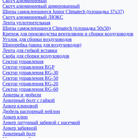
Скотч алюминиевый
Скотч алюминиевый армированный
Шипы самоклеющиеся Junior Climatech (площадка 37х37)
Скотч алюминиевый ЛЮКС
Лента уплотнительная
Шипы самоклеющиеся Climatech (площадка 50х50)
Крепеж для производства вентиляции и сборки воздуховодов
Уголок для сборки воздуховодов
Шинорейка (шина для воздуховодов)
Лента для гибкой вставки
Скоба для сборки воздуховодов
Сектор управления
Сектор управления RGP
Сектор управления RG-30
Сектор управления RG-50
Сектор управления RG-20
Сектор управления RG-60
Анкеры и дюбили
Анкерный болт с гайкой
Анкер клиновой
Дюбель распорный нейлон
Анкер клин
Анкер латунный забивой с насечкой
Анкер забивной
Анкерный болт