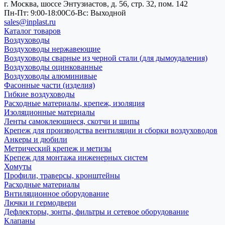
г. Москва, шоссе Энтузиастов, д. 56, стр. 32, пом. 142
Пн-Пт: 9:00-18:00
Cб-Вс: Выходной
sales@inplast.ru
Каталог товаров
Воздуховоды
Воздуховоды нержавеющие
Воздуховоды сварные из черной стали (для дымоудаления)
Воздуховоды оцинкованные
Воздуховоды алюминивые
Фасонные части (изделия)
Гибкие воздуховоды
Расходные материалы, крепеж, изоляция
Изоляционные материалы
Ленты самоклеющиеся, скотчи и шипы
Крепеж для производства вентиляции и сборки воздуховодов
Анкеры и дюбили
Метрический крепеж и метизы
Крепеж для монтажа инженерных систем
Хомуты
Профили, траверсы, кронштейны
Расходные материалы
Внтиляционное оборудование
Лючки и гермодвери
Дефлекторы, зонты, фильтры и сетевое оборудование
Клапаны