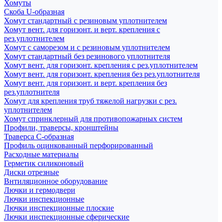
Хомуты
Скоба U-образная
Хомут стандартный с резиновым уплотнителем
Хомут вент. для горизонт. и верт. крепления с
рез.уплотнителем
Хомут с саморезом и с резиновым уплотнителем
Хомут стандартный без резинового уплотнителя
Хомут вент. для горизонт. крепления с рез.уплотнителем
Хомут вент. для горизонт. крепления без рез.уплотнителя
Хомут вент. для горизонт. и верт. крепления без
рез.уплотнителя
Хомут для крепления труб тяжелой нагрузки с рез.
уплотнителем
Хомут спринклерный для противопожарных систем
Профили, траверсы, кронштейны
Траверса С-образная
Профиль оцинкованный перфорированный
Расходные материалы
Герметик силиконовый
Диски отрезные
Внтиляционное оборудование
Лючки и гермодвери
Лючки инспекционные
Лючки инспекционные плоские
Лючки инспекционные сферические