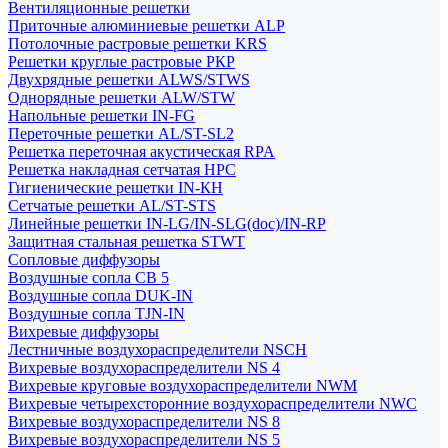
Вентиляционные решетки
Приточные алюминиевые решетки ALP
Потолочные растровые решетки KRS
Решетки круглые растровые РКР
Двухрядные решетки ALWS/STWS
Однорядные решетки ALW/STW
Напольные решетки IN-FG
Переточные решетки AL/ST-SL2
Решетка переточная акустическая RPA
Решетка накладная сетчатая НРС
Гигиенические решетки IN-КН
Сетчатые решетки AL/ST-STS
Линейные решетки IN-LG/IN-SLG(doc)/IN-RP
Защитная стальная решетка STWT
Сопловые диффузоры
Воздушные сопла СВ 5
Воздушные сопла DUK-IN
Воздушные сопла TJN-IN
Вихревые диффузоры
Лестничные воздухораспределители NSCH
Вихревые воздухораспределители NS 4
Вихревые круговые воздухораспределители NWM
Вихревые четырехсторонние воздухораспределители NWC
Вихревые воздухораспределители NS 8
Вихревые воздухораспределители NS 5