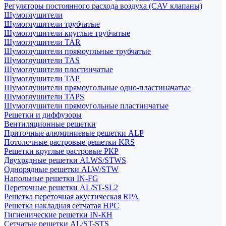
Регуляторы постоянного расхода воздуха (CAV клапаны)
Шумоглушители
Шумоглушители трубчатые
Шумоглушители круглые трубчатые
Шумоглушители TAR
Шумоглушители прямоугльные трубчатые
Шумоглушители TAS
Шумоглушители пластинчатые
Шумоглушители TAP
Шумоглушители прямоугольные одно-пластиначатые
Шумоглушители TAPS
Шумоглушители прямоугольные пластинчатые
Решетки и диффузоры
Вентиляционные решетки
Приточные алюминиевые решетки ALP
Потолочные растровые решетки KRS
Решетки круглые растровые РКР
Двухрядные решетки ALWS/STWS
Однорядные решетки ALW/STW
Напольные решетки IN-FG
Переточные решетки AL/ST-SL2
Решетка переточная акустическая RPA
Решетка накладная сетчатая НРС
Гигиенические решетки IN-КН
Сетчатые решетки AL/ST-STS