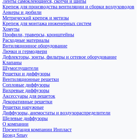
Ленты самоклеющиеся, скотчи и шипы
Крепеж для производства вентиляции и сборки воздуховодов
Анкеры и дюбили
Метрический крепеж и метизы
Крепеж для монтажа инженерных систем
Хомуты
Профили, траверсы, кронштейны
Расходные материалы
Внтиляционное оборудование
Лючки и гермодвери
Дефлекторы, зонты, фильтры и сетевое оборудование
Клапаны
Шумоглушители
Решетки и диффузоры
Вентиляционные решетки
Сопловые диффузоры
Вихревые диффузоры
Аксессуары для решеток
Декоративные решетки
Решетки наружные
Диффузоры, анемостаты и воздухораспределители
Щелевые диффузоры
О компании
Презентация компании Инпласт
Брэнд Smay