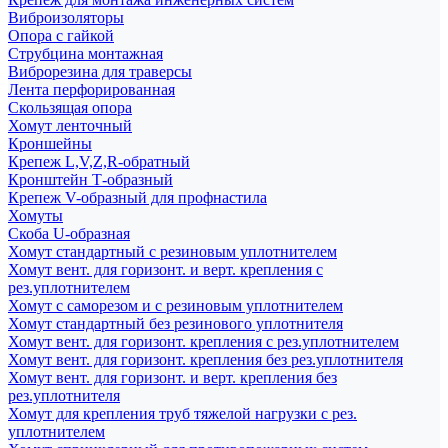
Виброизоляторы
Опора с гайкой
Струбцина монтажная
Виброрезина для траверсы
Лента перфорированная
Скользящая опора
Хомут ленточный
Кроншейны
Крепеж L,V,Z,R-обратный
Кронштейн Т-образный
Крепеж V-образный для профнастила
Хомуты
Скоба U-образная
Хомут стандартный с резиновым уплотнителем
Хомут вент. для горизонт. и верт. крепления с
рез.уплотнителем
Хомут с саморезом и с резиновым уплотнителем
Хомут стандартный без резинового уплотнителя
Хомут вент. для горизонт. крепления с рез.уплотнителем
Хомут вент. для горизонт. крепления без рез.уплотнителя
Хомут вент. для горизонт. и верт. крепления без
рез.уплотнителя
Хомут для крепления труб тяжелой нагрузки с рез.
уплотнителем