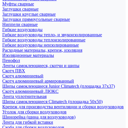
Муфты сварные
Заглушки сварные
Заглушки круглые сварные
Заглушки прямоугольные сварные
Ниппели сварные
Гибкие воздуховоды
Гибкие воздуховоды тепло- и звукоизолированные
Гибкие воздуховоды теплоизолированные
Гибкие воздуховоды неизолированные
Расходные материалы, крепеж, изоляция
Изоляционные материалы
Пенофол
Ленты самоклеющиеся, скотчи и шипы
Скотч ПВХ
Скотч алюминиевый
Скотч алюминиевый армированный
Шипы самоклеющиеся Junior Climatech (площадка 37х37)
Скотч алюминиевый ЛЮКС
Лента уплотнительная
Шипы самоклеющиеся Climatech (площадка 50х50)
Крепеж для производства вентиляции и сборки воздуховодов
Уголок для сборки воздуховодов
Шинорейка (шина для воздуховодов)
Лента для гибкой вставки
Скоба для сборки воздуховодов