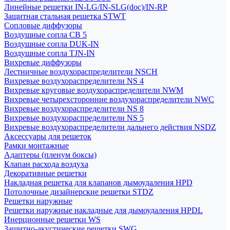
Линейные решетки IN-LG/IN-SLG(doc)/IN-RP
Защитная стальная решетка STWT
Сопловые диффузоры
Воздушные сопла СВ 5
Воздушные сопла DUK-IN
Воздушные сопла TJN-IN
Вихревые диффузоры
Лестничные воздухораспределители NSCH
Вихревые воздухораспределители NS 4
Вихревые круговые воздухораспределители NWM
Вихревые четырехсторонние воздухораспределители NWC
Вихревые воздухораспределители NS 8
Вихревые воздухораспределители NS 5
Вихревые воздухораспределители дальнего действия NSDZ
Аксессуары для решеток
Рамки монтажные
Адаптеры (пленум боксы)
Клапан расхода воздуха
Декоративные решетки
Накладная решетка для клапанов дымоудаления HPD
Потолочные дизайнерские решетки STDZ
Решетки наружные
Решетки наружные накладные для дымоудаления HPDL
Инерционные решетки WS
Защитно-акустические решетки SWG