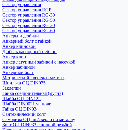
Сектор управления
Сектор управления RGP
Сектор управления RG-30
Сектор управления RG-50
Сектор управления RG-20
Сектор управления RG-60
Анкеры и дюбили
Анкерный болт с гайкой
Анкер клиновой
Дюбель распорный нейлон
Анкер клин
Анкер латунный забивой с насечкой
Анкер забивной
Анкерный болт
Метрический крепеж и метизы
Шпилька ОЦ DIN975
Заклепки
Гайка соединительная (муфта)
Шайба ОЦ DIN125
Шайба DIN9021 ув.поле
Гайка ОЦ DIN934
Сантехнический болт
Саморезы ОЦ пш/сверло по металлу
Болт ОЦ DIN933 с полной резьбой
Крепеж для монтажа инженерных систем