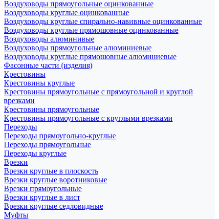
Воздуховоды прямоугольные оцинкованные
Воздуховоды круглые оцинкованные
Воздуховоды круглые спирально-навивные оцинкованные
Воздуховоды круглые прямошовные оцинкованные
Воздуховоды алюминивые
Воздуховоды прямоугольные алюминиевые
Воздуховоды круглые прямошовные алюминиевые
Фасонные части (изделия)
Крестовины
Крестовины круглые
Крестовины прямоугольные с прямоугольной и круглой
врезками
Крестовины прямоугольные
Крестовины прямоугольные с круглыми врезками
Переходы
Переходы прямоугольно-круглые
Переходы прямоугольные
Переходы круглые
Врезки
Врезки круглые в плоскость
Врезки круглые воротниковые
Врезки прямоугольные
Врезки круглые в лист
Врезки круглые седловидные
Муфты