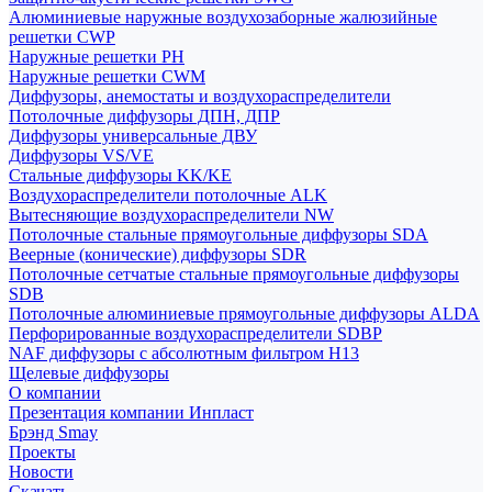
Алюминиевые наружные воздухозаборные жалюзийные
решетки CWP
Наружные решетки РН
Наружные решетки CWM
Диффузоры, анемостаты и воздухораспределители
Потолочные диффузоры ДПН, ДПР
Диффузоры универсальные ДВУ
Диффузоры VS/VE
Стальные диффузоры KK/KE
Воздухораспределители потолочные ALK
Вытесняющие воздухораспределители NW
Потолочные стальные прямоугольные диффузоры SDA
Веерные (конические) диффузоры SDR
Потолочные сетчатые стальные прямоугольные диффузоры
SDB
Потолочные алюминиевые прямоугольные диффузоры ALDA
Перфорированные воздухораспределители SDBP
NAF диффузоры с абсолютным фильтром Н13
Щелевые диффузоры
О компании
Презентация компании Инпласт
Брэнд Smay
Проекты
Новости
Скачать