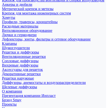
Крепеж для производства вентиляции и сборки воздуховодов
Анкеры и дюбили
Метрический крепеж и метизы
Крепеж для монтажа инженерных систем
Хомуты
Профили, траверсы, кронштейны
Расходные материалы
Внтиляционное оборудование
Лючки и гермодвери
Дефлекторы, зонты, фильтры и сетевое оборудование
Клапаны
Шумоглушители
Решетки и диффузоры
Вентиляционные решетки
Сопловые диффузоры
Вихревые диффузоры
Аксессуары для решеток
Декоративные решетки
Решетки наружные
Диффузоры, анемостаты и воздухораспределители
Щелевые диффузоры
О компании
Презентация компании Инпласт
Брэнд Smay
Проекты