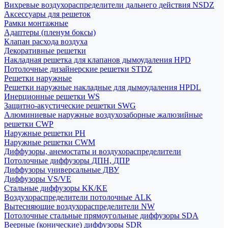
Вихревые воздухораспределители дальнего действия NSDZ
Аксессуары для решеток
Рамки монтажные
Адаптеры (пленум боксы)
Клапан расхода воздуха
Декоративные решетки
Накладная решетка для клапанов дымоудаления HPD
Потолочные дизайнерские решетки STDZ
Решетки наружные
Решетки наружные накладные для дымоудаления HPDL
Инерционные решетки WS
Защитно-акустические решетки SWG
Алюминиевые наружные воздухозаборные жалюзийные
решетки CWP
Наружные решетки РН
Наружные решетки CWM
Диффузоры, анемостаты и воздухораспределители
Потолочные диффузоры ДПН, ДПР
Диффузоры универсальные ДВУ
Диффузоры VS/VE
Стальные диффузоры KK/KE
Воздухораспределители потолочные ALK
Вытесняющие воздухораспределители NW
Потолочные стальные прямоугольные диффузоры SDA
Веерные (конические) диффузоры SDR