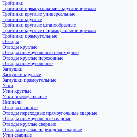
Тройники
Тройники прямоугольные с круглой врезкой
Тройники круглые универсальные
Тройники круглые
Тройники круглые штанообразные
Тройники круглые с прямоугольной врезкой
Тройники прямоугольные
Отводы
Отводы круглые
Отводы прямоугольные переходные
Отводы круглые переходные
Отводы прямоугольные
Заглушки
Заглушки круглые
Заглушки прямоугольные
Утки
Утки круглые
Утки прямоугольные
Ниппели
Отводы сварные
Отводы переходные прямоугольные сварные
Отводы прямоугольные сварные
Отводы круглые сварные
Отводы круглые переходные сварные
Утки сварные