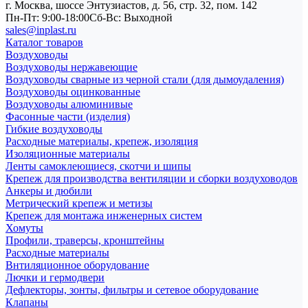
г. Москва, шоссе Энтузиастов, д. 56, стр. 32, пом. 142
Пн-Пт: 9:00-18:00
Cб-Вс: Выходной
sales@inplast.ru
Каталог товаров
Воздуховоды
Воздуховоды нержавеющие
Воздуховоды сварные из черной стали (для дымоудаления)
Воздуховоды оцинкованные
Воздуховоды алюминивые
Фасонные части (изделия)
Гибкие воздуховоды
Расходные материалы, крепеж, изоляция
Изоляционные материалы
Ленты самоклеющиеся, скотчи и шипы
Крепеж для производства вентиляции и сборки воздуховодов
Анкеры и дюбили
Метрический крепеж и метизы
Крепеж для монтажа инженерных систем
Хомуты
Профили, траверсы, кронштейны
Расходные материалы
Внтиляционное оборудование
Лючки и гермодвери
Дефлекторы, зонты, фильтры и сетевое оборудование
Клапаны