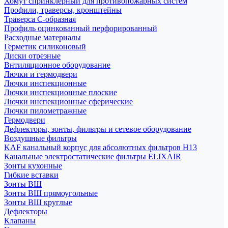
Хомут спринклерный для противопожарных систем
Профили, траверсы, кронштейны
Траверса С-образная
Профиль оцинкованный перфорированный
Расходные материалы
Герметик силиконовый
Диски отрезные
Внтиляционное оборудование
Лючки и гермодвери
Лючки инспекционные
Лючки инспекционные плоские
Лючки инспекционные сферические
Лючки пилометражные
Гермодвери
Дефлекторы, зонты, фильтры и сетевое оборудование
Воздушные фильтры
KAF канальный корпус для абсолютных фильтров H13
Канальные электростатические фильтры ELIXAIR
Зонты кухонные
Гибкие вставки
Зонты ВШ
Зонты ВШ прямоугольные
Зонты ВШ круглые
Дефлекторы
Клапаны