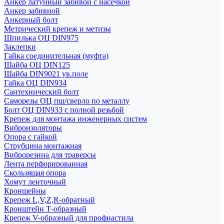
Анкер латунный забивой с насечкой
Анкер забивной
Анкерный болт
Метрический крепеж и метизы
Шпилька ОЦ DIN975
Заклепки
Гайка соединительная (муфта)
Шайба ОЦ DIN125
Шайба DIN9021 ув.поле
Гайка ОЦ DIN934
Сантехнический болт
Саморезы ОЦ пш/сверло по металлу
Болт ОЦ DIN933 с полной резьбой
Крепеж для монтажа инженерных систем
Виброизоляторы
Опора с гайкой
Струбцина монтажная
Виброрезина для траверсы
Лента перфорированная
Скользящая опора
Хомут ленточный
Кроншейны
Крепеж L,V,Z,R-обратный
Кронштейн Т-образный
Крепеж V-образный для профнастила