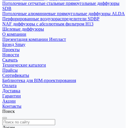
Потолочные сетчатые стальные прямоугольные диффузоры
SDB
Потолочные алюминиевые прямоугольные диффузоры ALDA
Перфорированные воздухораспределители SDBP
NAF диффузоры с абсолютным фильтром Н13
Щелевые диффузоры
О компании
Презентация компании Инпласт
Брэнд Smay
Проекты
Новости
Скачать
Технические каталоги
Прайсы
Сертификаты
Библиотека для BIM-проектирования
Оплата
Доставка
Гарантии
Акции
Контакты
Поиск
Логин