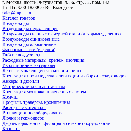
г. Москва, шоссе Энтузиастов, д. 56, стр. 32, пом. 142
Пн-Пт: 9:00-18:00
Cб-Вс: Выходной
sales@inplast.ru
Каталог товаров
Воздуховоды
Воздуховоды нержавеющие
Воздуховоды сварные из черной стали (для дымоудаления)
Воздуховоды оцинкованные
Воздуховоды алюминивые
Фасонные части (изделия)
Гибкие воздуховоды
Расходные материалы, крепеж, изоляция
Изоляционные материалы
Ленты самоклеющиеся, скотчи и шипы
Крепеж для производства вентиляции и сборки воздуховодов
Анкеры и дюбили
Метрический крепеж и метизы
Крепеж для монтажа инженерных систем
Хомуты
Профили, траверсы, кронштейны
Расходные материалы
Внтиляционное оборудование
Лючки и гермодвери
Дефлекторы, зонты, фильтры и сетевое оборудование
Клапаны