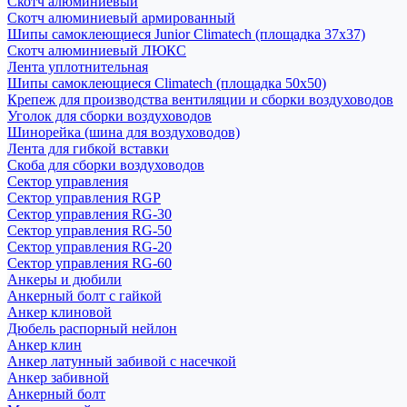
Скотч алюминиевый
Скотч алюминиевый армированный
Шипы самоклеющиеся Junior Climatech (площадка 37х37)
Скотч алюминиевый ЛЮКС
Лента уплотнительная
Шипы самоклеющиеся Climatech (площадка 50х50)
Крепеж для производства вентиляции и сборки воздуховодов
Уголок для сборки воздуховодов
Шинорейка (шина для воздуховодов)
Лента для гибкой вставки
Скоба для сборки воздуховодов
Сектор управления
Сектор управления RGP
Сектор управления RG-30
Сектор управления RG-50
Сектор управления RG-20
Сектор управления RG-60
Анкеры и дюбили
Анкерный болт с гайкой
Анкер клиновой
Дюбель распорный нейлон
Анкер клин
Анкер латунный забивой с насечкой
Анкер забивной
Анкерный болт