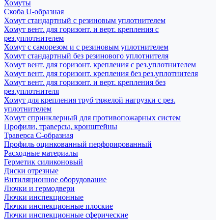
Хомуты
Скоба U-образная
Хомут стандартный с резиновым уплотнителем
Хомут вент. для горизонт. и верт. крепления с
рез.уплотнителем
Хомут с саморезом и с резиновым уплотнителем
Хомут стандартный без резинового уплотнителя
Хомут вент. для горизонт. крепления с рез.уплотнителем
Хомут вент. для горизонт. крепления без рез.уплотнителя
Хомут вент. для горизонт. и верт. крепления без
рез.уплотнителя
Хомут для крепления труб тяжелой нагрузки с рез.
уплотнителем
Хомут спринклерный для противопожарных систем
Профили, траверсы, кронштейны
Траверса С-образная
Профиль оцинкованный перфорированный
Расходные материалы
Герметик силиконовый
Диски отрезные
Внтиляционное оборудование
Лючки и гермодвери
Лючки инспекционные
Лючки инспекционные плоские
Лючки инспекционные сферические