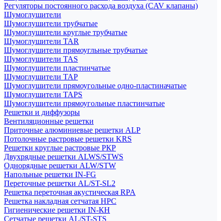
Регуляторы постоянного расхода воздуха (CAV клапаны)
Шумоглушители
Шумоглушители трубчатые
Шумоглушители круглые трубчатые
Шумоглушители TAR
Шумоглушители прямоугльные трубчатые
Шумоглушители TAS
Шумоглушители пластинчатые
Шумоглушители TAP
Шумоглушители прямоугольные одно-пластиначатые
Шумоглушители TAPS
Шумоглушители прямоугольные пластинчатые
Решетки и диффузоры
Вентиляционные решетки
Приточные алюминиевые решетки ALP
Потолочные растровые решетки KRS
Решетки круглые растровые РКР
Двухрядные решетки ALWS/STWS
Однорядные решетки ALW/STW
Напольные решетки IN-FG
Переточные решетки AL/ST-SL2
Решетка переточная акустическая RPA
Решетка накладная сетчатая НРС
Гигиенические решетки IN-КН
Сетчатые решетки AL/ST-STS