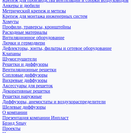
Крепеж для производства вентиляции и сборки воздуховодов
Анкеры и дюбили
Метрический крепеж и метизы
Крепеж для монтажа инженерных систем
Хомуты
Профили, траверсы, кронштейны
Расходные материалы
Внтиляционное оборудование
Лючки и гермодвери
Дефлекторы, зонты, фильтры и сетевое оборудование
Клапаны
Шумоглушители
Решетки и диффузоры
Вентиляционные решетки
Сопловые диффузоры
Вихревые диффузоры
Аксессуары для решеток
Декоративные решетки
Решетки наружные
Диффузоры, анемостаты и воздухораспределители
Щелевые диффузоры
О компании
Презентация компании Инпласт
Брэнд Smay
Проекты