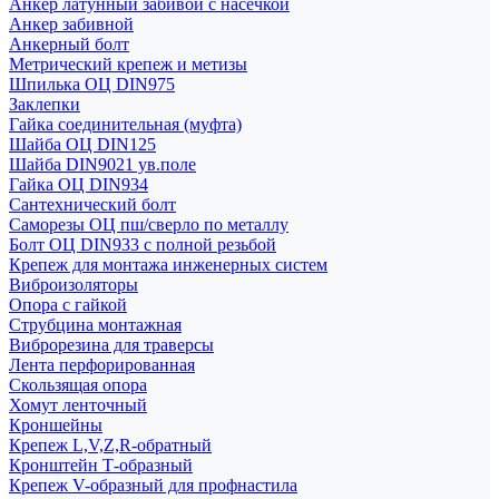
Анкер латунный забивой с насечкой
Анкер забивной
Анкерный болт
Метрический крепеж и метизы
Шпилька ОЦ DIN975
Заклепки
Гайка соединительная (муфта)
Шайба ОЦ DIN125
Шайба DIN9021 ув.поле
Гайка ОЦ DIN934
Сантехнический болт
Саморезы ОЦ пш/сверло по металлу
Болт ОЦ DIN933 с полной резьбой
Крепеж для монтажа инженерных систем
Виброизоляторы
Опора с гайкой
Струбцина монтажная
Виброрезина для траверсы
Лента перфорированная
Скользящая опора
Хомут ленточный
Кроншейны
Крепеж L,V,Z,R-обратный
Кронштейн Т-образный
Крепеж V-образный для профнастила