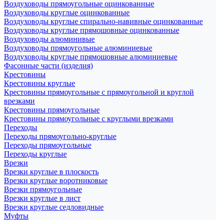
Воздуховоды прямоугольные оцинкованные
Воздуховоды круглые оцинкованные
Воздуховоды круглые спирально-навивные оцинкованные
Воздуховоды круглые прямошовные оцинкованные
Воздуховоды алюминивые
Воздуховоды прямоугольные алюминиевые
Воздуховоды круглые прямошовные алюминиевые
Фасонные части (изделия)
Крестовины
Крестовины круглые
Крестовины прямоугольные с прямоугольной и круглой
врезками
Крестовины прямоугольные
Крестовины прямоугольные с круглыми врезками
Переходы
Переходы прямоугольно-круглые
Переходы прямоугольные
Переходы круглые
Врезки
Врезки круглые в плоскость
Врезки круглые воротниковые
Врезки прямоугольные
Врезки круглые в лист
Врезки круглые седловидные
Муфты