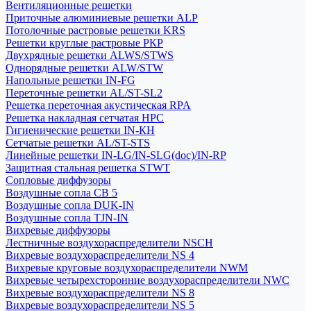
Вентиляционные решетки
Приточные алюминиевые решетки ALP
Потолочные растровые решетки KRS
Решетки круглые растровые РКР
Двухрядные решетки ALWS/STWS
Однорядные решетки ALW/STW
Напольные решетки IN-FG
Переточные решетки AL/ST-SL2
Решетка переточная акустическая RPA
Решетка накладная сетчатая НРС
Гигиенические решетки IN-КН
Сетчатые решетки AL/ST-STS
Линейные решетки IN-LG/IN-SLG(doc)/IN-RP
Защитная стальная решетка STWT
Сопловые диффузоры
Воздушные сопла СВ 5
Воздушные сопла DUK-IN
Воздушные сопла TJN-IN
Вихревые диффузоры
Лестничные воздухораспределители NSCH
Вихревые воздухораспределители NS 4
Вихревые круговые воздухораспределители NWM
Вихревые четырехсторонние воздухораспределители NWC
Вихревые воздухораспределители NS 8
Вихревые воздухораспределители NS 5