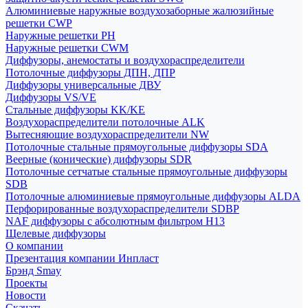
Алюминиевые наружные воздухозаборные жалюзийные
решетки CWP
Наружные решетки РН
Наружные решетки CWM
Диффузоры, анемостаты и воздухораспределители
Потолочные диффузоры ДПН, ДПР
Диффузоры универсальные ДВУ
Диффузоры VS/VE
Стальные диффузоры KK/KE
Воздухораспределители потолочные ALK
Вытесняющие воздухораспределители NW
Потолочные стальные прямоугольные диффузоры SDA
Веерные (конические) диффузоры SDR
Потолочные сетчатые стальные прямоугольные диффузоры
SDB
Потолочные алюминиевые прямоугольные диффузоры ALDA
Перфорированные воздухораспределители SDBP
NAF диффузоры с абсолютным фильтром Н13
Щелевые диффузоры
О компании
Презентация компании Инпласт
Брэнд Smay
Проекты
Новости
Скачать