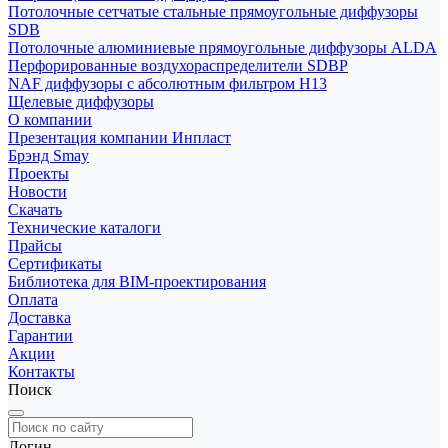
Потолочные сетчатые стальные прямоугольные диффузоры
SDB
Потолочные алюминиевые прямоугольные диффузоры ALDA
Перфорированные воздухораспределители SDBP
NAF диффузоры с абсолютным фильтром Н13
Щелевые диффузоры
О компании
Презентация компании Инпласт
Брэнд Smay
Проекты
Новости
Скачать
Технические каталоги
Прайсы
Сертификаты
Библиотека для BIM-проектирования
Оплата
Доставка
Гарантии
Акции
Контакты
Поиск
Логин