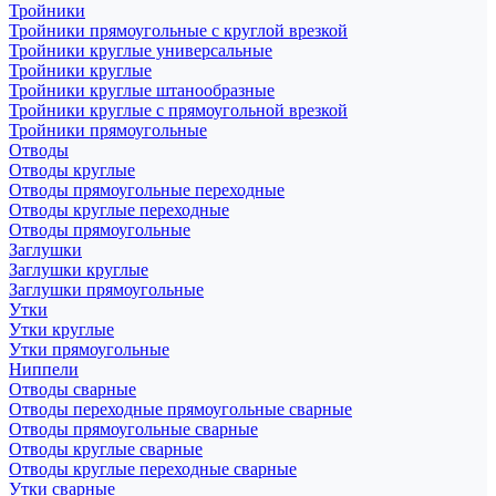
Тройники
Тройники прямоугольные с круглой врезкой
Тройники круглые универсальные
Тройники круглые
Тройники круглые штанообразные
Тройники круглые с прямоугольной врезкой
Тройники прямоугольные
Отводы
Отводы круглые
Отводы прямоугольные переходные
Отводы круглые переходные
Отводы прямоугольные
Заглушки
Заглушки круглые
Заглушки прямоугольные
Утки
Утки круглые
Утки прямоугольные
Ниппели
Отводы сварные
Отводы переходные прямоугольные сварные
Отводы прямоугольные сварные
Отводы круглые сварные
Отводы круглые переходные сварные
Утки сварные