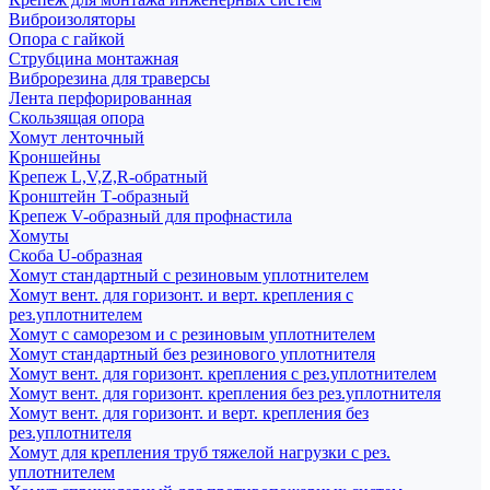
Виброизоляторы
Опора с гайкой
Струбцина монтажная
Виброрезина для траверсы
Лента перфорированная
Скользящая опора
Хомут ленточный
Кроншейны
Крепеж L,V,Z,R-обратный
Кронштейн Т-образный
Крепеж V-образный для профнастила
Хомуты
Скоба U-образная
Хомут стандартный с резиновым уплотнителем
Хомут вент. для горизонт. и верт. крепления с
рез.уплотнителем
Хомут с саморезом и с резиновым уплотнителем
Хомут стандартный без резинового уплотнителя
Хомут вент. для горизонт. крепления с рез.уплотнителем
Хомут вент. для горизонт. крепления без рез.уплотнителя
Хомут вент. для горизонт. и верт. крепления без
рез.уплотнителя
Хомут для крепления труб тяжелой нагрузки с рез.
уплотнителем