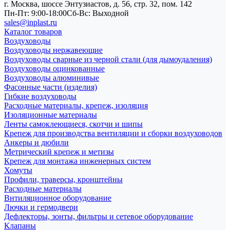
г. Москва, шоссе Энтузиастов, д. 56, стр. 32, пом. 142
Пн-Пт: 9:00-18:00
Cб-Вс: Выходной
sales@inplast.ru
Каталог товаров
Воздуховоды
Воздуховоды нержавеющие
Воздуховоды сварные из черной стали (для дымоудаления)
Воздуховоды оцинкованные
Воздуховоды алюминивые
Фасонные части (изделия)
Гибкие воздуховоды
Расходные материалы, крепеж, изоляция
Изоляционные материалы
Ленты самоклеющиеся, скотчи и шипы
Крепеж для производства вентиляции и сборки воздуховодов
Анкеры и дюбили
Метрический крепеж и метизы
Крепеж для монтажа инженерных систем
Хомуты
Профили, траверсы, кронштейны
Расходные материалы
Внтиляционное оборудование
Лючки и гермодвери
Дефлекторы, зонты, фильтры и сетевое оборудование
Клапаны