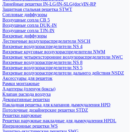
Линейные решетки IN-LG/IN-SLG(doc)/IN-RP
Защитная стальная решетка STWT
Сопловые диффузоры
Воздушные сопла СВ 5
Воздушные сопла DUK-IN
Воздушные сопла TJN-IN
Вихревые диффузоры
Лестничные воздухораспределители NSCH
Вихревые воздухораспределители NS 4
Вихревые круговые воздухораспределители NWM
Вихревые четырехсторонние воздухораспределители NWC
Вихревые воздухораспределители NS 8
Вихревые воздухораспределители NS 5
Вихревые воздухораспределители дальнего действия NSDZ
Аксессуары для решеток
Рамки монтажные
Адаптеры (пленум боксы)
Клапан расхода воздуха
Декоративные решетки
Накладная решетка для клапанов дымоудаления HPD
Потолочные дизайнерские решетки STDZ
Решетки наружные
Решетки наружные накладные для дымоудаления HPDL
Инерционные решетки WS
Защитно-акустические решетки SWG