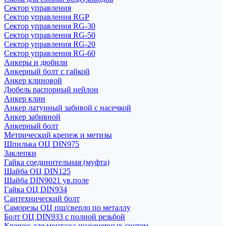
Сектор управления
Сектор управления RGP
Сектор управления RG-30
Сектор управления RG-50
Сектор управления RG-20
Сектор управления RG-60
Анкеры и дюбили
Анкерный болт с гайкой
Анкер клиновой
Дюбель распорный нейлон
Анкер клин
Анкер латунный забивой с насечкой
Анкер забивной
Анкерный болт
Метрический крепеж и метизы
Шпилька ОЦ DIN975
Заклепки
Гайка соединительная (муфта)
Шайба ОЦ DIN125
Шайба DIN9021 ув.поле
Гайка ОЦ DIN934
Сантехнический болт
Саморезы ОЦ пш/сверло по металлу
Болт ОЦ DIN933 с полной резьбой
Крепеж для монтажа инженерных систем