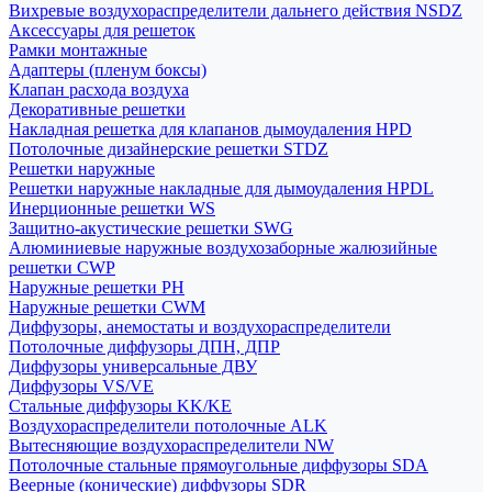
Вихревые воздухораспределители дальнего действия NSDZ
Аксессуары для решеток
Рамки монтажные
Адаптеры (пленум боксы)
Клапан расхода воздуха
Декоративные решетки
Накладная решетка для клапанов дымоудаления HPD
Потолочные дизайнерские решетки STDZ
Решетки наружные
Решетки наружные накладные для дымоудаления HPDL
Инерционные решетки WS
Защитно-акустические решетки SWG
Алюминиевые наружные воздухозаборные жалюзийные
решетки CWP
Наружные решетки РН
Наружные решетки CWM
Диффузоры, анемостаты и воздухораспределители
Потолочные диффузоры ДПН, ДПР
Диффузоры универсальные ДВУ
Диффузоры VS/VE
Стальные диффузоры KK/KE
Воздухораспределители потолочные ALK
Вытесняющие воздухораспределители NW
Потолочные стальные прямоугольные диффузоры SDA
Веерные (конические) диффузоры SDR