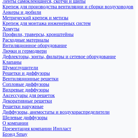
Ленты самоклеющиеся, скотчи и шипы
Крепеж для производства вентиляции и сборки воздуховодов
Анкеры и дюбили
Метрический крепеж и метизы
Крепеж для монтажа инженерных систем
Хомуты
Профили, траверсы, кронштейны
Расходные материалы
Внтиляционное оборудование
Лючки и гермодвери
Дефлекторы, зонты, фильтры и сетевое оборудование
Клапаны
Шумоглушители
Решетки и диффузоры
Вентиляционные решетки
Сопловые диффузоры
Вихревые диффузоры
Аксессуары для решеток
Декоративные решетки
Решетки наружные
Диффузоры, анемостаты и воздухораспределители
Щелевые диффузоры
О компании
Презентация компании Инпласт
Брэнд Smay