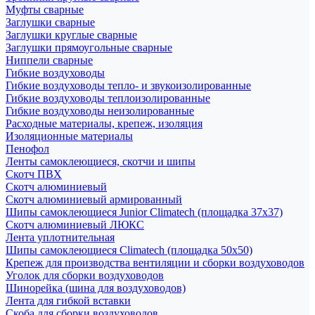
Муфты сварные
Заглушки сварные
Заглушки круглые сварные
Заглушки прямоугольные сварные
Ниппели сварные
Гибкие воздуховоды
Гибкие воздуховоды тепло- и звукоизолированные
Гибкие воздуховоды теплоизолированные
Гибкие воздуховоды неизолированные
Расходные материалы, крепеж, изоляция
Изоляционные материалы
Пенофол
Ленты самоклеющиеся, скотчи и шипы
Скотч ПВХ
Скотч алюминиевый
Скотч алюминиевый армированный
Шипы самоклеющиеся Junior Climatech (площадка 37х37)
Скотч алюминиевый ЛЮКС
Лента уплотнительная
Шипы самоклеющиеся Climatech (площадка 50х50)
Крепеж для производства вентиляции и сборки воздуховодов
Уголок для сборки воздуховодов
Шинорейка (шина для воздуховодов)
Лента для гибкой вставки
Скоба для сборки воздуховодов