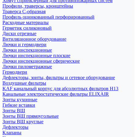
Хомут спринклерный для противопожарных систем
Профили, траверсы, кронштейны
Траверса С-образная
Профиль оцинкованный перфорированный
Расходные материалы
Герметик силиконовый
Диски отрезные
Внтиляционное оборудование
Лючки и гермодвери
Лючки инспекционные
Лючки инспекционные плоские
Лючки инспекционные сферические
Лючки пилометражные
Гермодвери
Дефлекторы, зонты, фильтры и сетевое оборудование
Воздушные фильтры
KAF канальный корпус для абсолютных фильтров H13
Канальные электростатические фильтры ELIXAIR
Зонты кухонные
Гибкие вставки
Зонты ВШ
Зонты ВШ прямоугольные
Зонты ВШ круглые
Дефлекторы
Клапаны