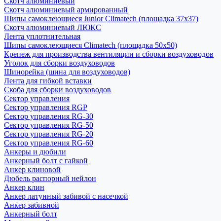
Скотч алюминиевый
Скотч алюминиевый армированный
Шипы самоклеющиеся Junior Climatech (площадка 37х37)
Скотч алюминиевый ЛЮКС
Лента уплотнительная
Шипы самоклеющиеся Climatech (площадка 50х50)
Крепеж для производства вентиляции и сборки воздуховодов
Уголок для сборки воздуховодов
Шинорейка (шина для воздуховодов)
Лента для гибкой вставки
Скоба для сборки воздуховодов
Сектор управления
Сектор управления RGP
Сектор управления RG-30
Сектор управления RG-50
Сектор управления RG-20
Сектор управления RG-60
Анкеры и дюбили
Анкерный болт с гайкой
Анкер клиновой
Дюбель распорный нейлон
Анкер клин
Анкер латунный забивой с насечкой
Анкер забивной
Анкерный болт