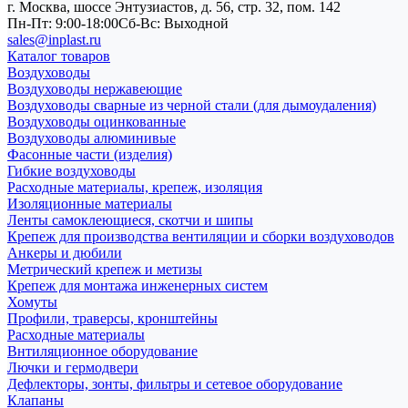
г. Москва, шоссе Энтузиастов, д. 56, стр. 32, пом. 142
Пн-Пт: 9:00-18:00
Cб-Вс: Выходной
sales@inplast.ru
Каталог товаров
Воздуховоды
Воздуховоды нержавеющие
Воздуховоды сварные из черной стали (для дымоудаления)
Воздуховоды оцинкованные
Воздуховоды алюминивые
Фасонные части (изделия)
Гибкие воздуховоды
Расходные материалы, крепеж, изоляция
Изоляционные материалы
Ленты самоклеющиеся, скотчи и шипы
Крепеж для производства вентиляции и сборки воздуховодов
Анкеры и дюбили
Метрический крепеж и метизы
Крепеж для монтажа инженерных систем
Хомуты
Профили, траверсы, кронштейны
Расходные материалы
Внтиляционное оборудование
Лючки и гермодвери
Дефлекторы, зонты, фильтры и сетевое оборудование
Клапаны