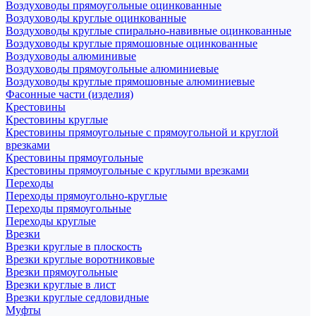
Воздуховоды прямоугольные оцинкованные
Воздуховоды круглые оцинкованные
Воздуховоды круглые спирально-навивные оцинкованные
Воздуховоды круглые прямошовные оцинкованные
Воздуховоды алюминивые
Воздуховоды прямоугольные алюминиевые
Воздуховоды круглые прямошовные алюминиевые
Фасонные части (изделия)
Крестовины
Крестовины круглые
Крестовины прямоугольные с прямоугольной и круглой
врезками
Крестовины прямоугольные
Крестовины прямоугольные с круглыми врезками
Переходы
Переходы прямоугольно-круглые
Переходы прямоугольные
Переходы круглые
Врезки
Врезки круглые в плоскость
Врезки круглые воротниковые
Врезки прямоугольные
Врезки круглые в лист
Врезки круглые седловидные
Муфты