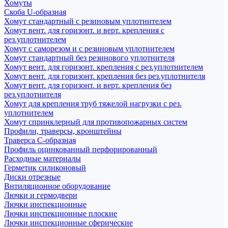
Хомуты
Скоба U-образная
Хомут стандартный с резиновым уплотнителем
Хомут вент. для горизонт. и верт. крепления с
рез.уплотнителем
Хомут с саморезом и с резиновым уплотнителем
Хомут стандартный без резинового уплотнителя
Хомут вент. для горизонт. крепления с рез.уплотнителем
Хомут вент. для горизонт. крепления без рез.уплотнителя
Хомут вент. для горизонт. и верт. крепления без
рез.уплотнителя
Хомут для крепления труб тяжелой нагрузки с рез.
уплотнителем
Хомут спринклерный для противопожарных систем
Профили, траверсы, кронштейны
Траверса С-образная
Профиль оцинкованный перфорированный
Расходные материалы
Герметик силиконовый
Диски отрезные
Внтиляционное оборудование
Лючки и гермодвери
Лючки инспекционные
Лючки инспекционные плоские
Лючки инспекционные сферические