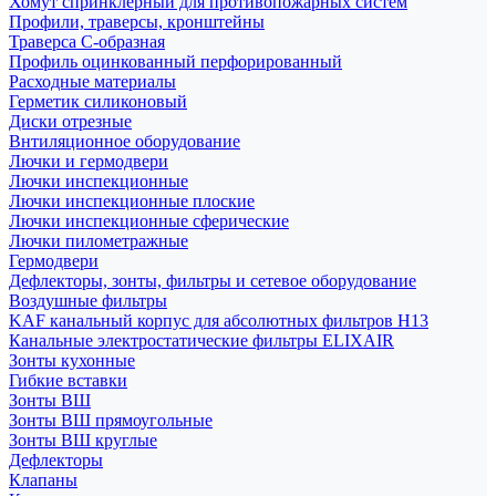
Хомут спринклерный для противопожарных систем
Профили, траверсы, кронштейны
Траверса С-образная
Профиль оцинкованный перфорированный
Расходные материалы
Герметик силиконовый
Диски отрезные
Внтиляционное оборудование
Лючки и гермодвери
Лючки инспекционные
Лючки инспекционные плоские
Лючки инспекционные сферические
Лючки пилометражные
Гермодвери
Дефлекторы, зонты, фильтры и сетевое оборудование
Воздушные фильтры
KAF канальный корпус для абсолютных фильтров H13
Канальные электростатические фильтры ELIXAIR
Зонты кухонные
Гибкие вставки
Зонты ВШ
Зонты ВШ прямоугольные
Зонты ВШ круглые
Дефлекторы
Клапаны