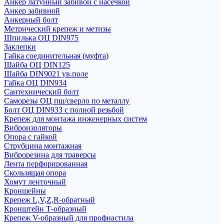
Анкер латунный забивой с насечкой
Анкер забивной
Анкерный болт
Метрический крепеж и метизы
Шпилька ОЦ DIN975
Заклепки
Гайка соединительная (муфта)
Шайба ОЦ DIN125
Шайба DIN9021 ув.поле
Гайка ОЦ DIN934
Сантехнический болт
Саморезы ОЦ пш/сверло по металлу
Болт ОЦ DIN933 с полной резьбой
Крепеж для монтажа инженерных систем
Виброизоляторы
Опора с гайкой
Струбцина монтажная
Виброрезина для траверсы
Лента перфорированная
Скользящая опора
Хомут ленточный
Кроншейны
Крепеж L,V,Z,R-обратный
Кронштейн Т-образный
Крепеж V-образный для профнастила