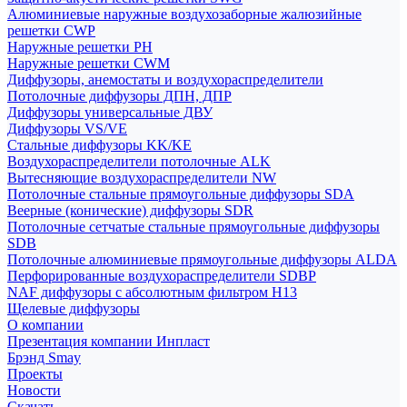
Алюминиевые наружные воздухозаборные жалюзийные
решетки CWP
Наружные решетки РН
Наружные решетки CWM
Диффузоры, анемостаты и воздухораспределители
Потолочные диффузоры ДПН, ДПР
Диффузоры универсальные ДВУ
Диффузоры VS/VE
Стальные диффузоры KK/KE
Воздухораспределители потолочные ALK
Вытесняющие воздухораспределители NW
Потолочные стальные прямоугольные диффузоры SDA
Веерные (конические) диффузоры SDR
Потолочные сетчатые стальные прямоугольные диффузоры
SDB
Потолочные алюминиевые прямоугольные диффузоры ALDA
Перфорированные воздухораспределители SDBP
NAF диффузоры с абсолютным фильтром Н13
Щелевые диффузоры
О компании
Презентация компании Инпласт
Брэнд Smay
Проекты
Новости
Скачать