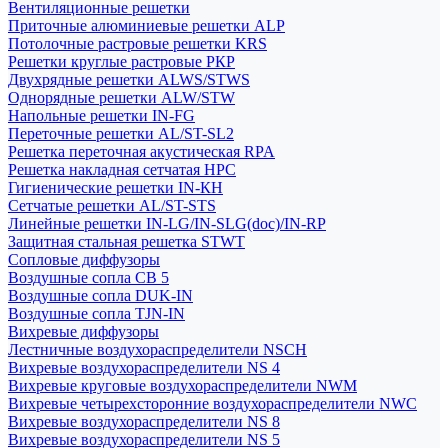
Вентиляционные решетки
Приточные алюминиевые решетки ALP
Потолочные растровые решетки KRS
Решетки круглые растровые РКР
Двухрядные решетки ALWS/STWS
Однорядные решетки ALW/STW
Напольные решетки IN-FG
Переточные решетки AL/ST-SL2
Решетка переточная акустическая RPA
Решетка накладная сетчатая НРС
Гигиенические решетки IN-КН
Сетчатые решетки AL/ST-STS
Линейные решетки IN-LG/IN-SLG(doc)/IN-RP
Защитная стальная решетка STWT
Сопловые диффузоры
Воздушные сопла СВ 5
Воздушные сопла DUK-IN
Воздушные сопла TJN-IN
Вихревые диффузоры
Лестничные воздухораспределители NSCH
Вихревые воздухораспределители NS 4
Вихревые круговые воздухораспределители NWM
Вихревые четырехсторонние воздухораспределители NWC
Вихревые воздухораспределители NS 8
Вихревые воздухораспределители NS 5