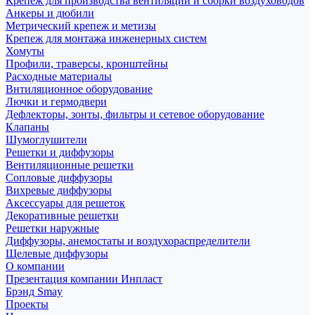
Крепеж для производства вентиляции и сборки воздуховодов
Анкеры и дюбили
Метрический крепеж и метизы
Крепеж для монтажа инженерных систем
Хомуты
Профили, траверсы, кронштейны
Расходные материалы
Внтиляционное оборудование
Лючки и гермодвери
Дефлекторы, зонты, фильтры и сетевое оборудование
Клапаны
Шумоглушители
Решетки и диффузоры
Вентиляционные решетки
Сопловые диффузоры
Вихревые диффузоры
Аксессуары для решеток
Декоративные решетки
Решетки наружные
Диффузоры, анемостаты и воздухораспределители
Щелевые диффузоры
О компании
Презентация компании Инпласт
Брэнд Smay
Проекты