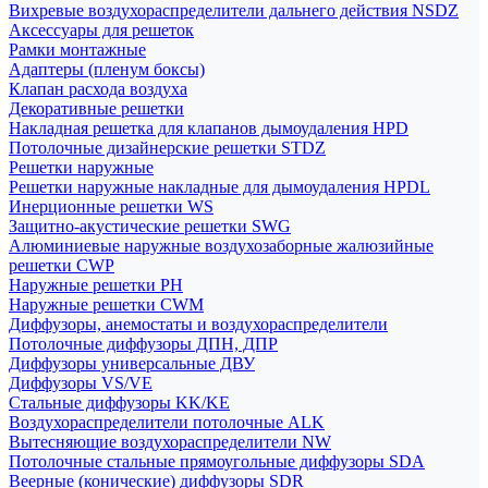
Вихревые воздухораспределители дальнего действия NSDZ
Аксессуары для решеток
Рамки монтажные
Адаптеры (пленум боксы)
Клапан расхода воздуха
Декоративные решетки
Накладная решетка для клапанов дымоудаления HPD
Потолочные дизайнерские решетки STDZ
Решетки наружные
Решетки наружные накладные для дымоудаления HPDL
Инерционные решетки WS
Защитно-акустические решетки SWG
Алюминиевые наружные воздухозаборные жалюзийные
решетки CWP
Наружные решетки РН
Наружные решетки CWM
Диффузоры, анемостаты и воздухораспределители
Потолочные диффузоры ДПН, ДПР
Диффузоры универсальные ДВУ
Диффузоры VS/VE
Стальные диффузоры KK/KE
Воздухораспределители потолочные ALK
Вытесняющие воздухораспределители NW
Потолочные стальные прямоугольные диффузоры SDA
Веерные (конические) диффузоры SDR