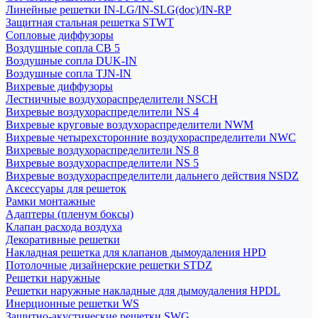
Линейные решетки IN-LG/IN-SLG(doc)/IN-RP
Защитная стальная решетка STWT
Сопловые диффузоры
Воздушные сопла СВ 5
Воздушные сопла DUK-IN
Воздушные сопла TJN-IN
Вихревые диффузоры
Лестничные воздухораспределители NSCH
Вихревые воздухораспределители NS 4
Вихревые круговые воздухораспределители NWM
Вихревые четырехсторонние воздухораспределители NWC
Вихревые воздухораспределители NS 8
Вихревые воздухораспределители NS 5
Вихревые воздухораспределители дальнего действия NSDZ
Аксессуары для решеток
Рамки монтажные
Адаптеры (пленум боксы)
Клапан расхода воздуха
Декоративные решетки
Накладная решетка для клапанов дымоудаления HPD
Потолочные дизайнерские решетки STDZ
Решетки наружные
Решетки наружные накладные для дымоудаления HPDL
Инерционные решетки WS
Защитно-акустические решетки SWG