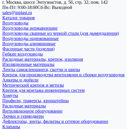
г. Москва, шоссе Энтузиастов, д. 56, стр. 32, пом. 142
Пн-Пт: 9:00-18:00
Cб-Вс: Выходной
sales@inplast.ru
Каталог товаров
Воздуховоды
Воздуховоды нержавеющие
Воздуховоды сварные из черной стали (для дымоудаления)
Воздуховоды оцинкованные
Воздуховоды алюминивые
Фасонные части (изделия)
Гибкие воздуховоды
Расходные материалы, крепеж, изоляция
Изоляционные материалы
Ленты самоклеющиеся, скотчи и шипы
Крепеж для производства вентиляции и сборки воздуховодов
Анкеры и дюбили
Метрический крепеж и метизы
Крепеж для монтажа инженерных систем
Хомуты
Профили, траверсы, кронштейны
Расходные материалы
Внтиляционное оборудование
Лючки и гермодвери
Дефлекторы, зонты, фильтры и сетевое оборудование
Клапаны