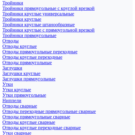
Тройники
Тройники прямоугольные с круглой врезкой
Тройники круглые универсальные
Тройники круглые
Тройники круглые штанообразные
Тройники круглые с прямоугольной врезкой
Тройники прямоугольные
Отводы
Отводы круглые
Отводы прямоугольные переходные
Отводы круглые переходные
Отводы прямоугольные
Заглушки
Заглушки круглые
Заглушки прямоугольные
Утки
Утки круглые
Утки прямоугольные
Ниппели
Отводы сварные
Отводы переходные прямоугольные сварные
Отводы прямоугольные сварные
Отводы круглые сварные
Отводы круглые переходные сварные
Утки сварные