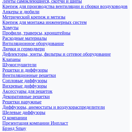
Ленты самоклеющиеся, скотчи и шипы
Крепеж для производства вентиляции и сборки воздуховодов
Анкеры и дюбили
Метрический крепеж и метизы
Крепеж для монтажа инженерных систем
Хомуты
Профили, траверсы, кронштейны
Расходные материалы
Внтиляционное оборудование
Лючки и гермодвери
Дефлекторы, зонты, фильтры и сетевое оборудование
Клапаны
Шумоглушители
Решетки и диффузоры
Вентиляционные решетки
Сопловые диффузоры
Вихревые диффузоры
Аксессуары для решеток
Декоративные решетки
Решетки наружные
Диффузоры, анемостаты и воздухораспределители
Щелевые диффузоры
О компании
Презентация компании Инпласт
Брэнд Smay