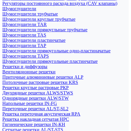
Регуляторы постоянного расхода воздуха (CAV клапаны)
Шумоглушители
Шумоглушители трубчатые
Шумоглушители круглые трубчатые
Шумоглушители TAR
Шумоглушители прямоугльные трубчатые
Шумоглушители TAS
Шумоглушители пластинчатые
Шумоглушители TAP
Шумоглушители прямоугольные одно-пластиначатые
Шумоглушители TAPS
Шумоглушители прямоугольные пластинчатые
Решетки и диффузоры
Вентиляционные решетки
Приточные алюминиевые решетки ALP
Потолочные растровые решетки KRS
Решетки круглые растровые РКР
Двухрядные решетки ALWS/STWS
Однорядные решетки ALW/STW
Напольные решетки IN-FG
Переточные решетки AL/ST-SL2
Решетка переточная акустическая RPA
Решетка накладная сетчатая НРС
Гигиенические решетки IN-КН
Сетчатые решетки AL/ST-STS