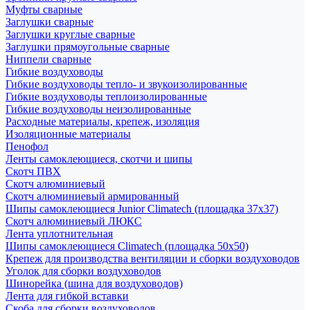
Муфты сварные
Заглушки сварные
Заглушки круглые сварные
Заглушки прямоугольные сварные
Ниппели сварные
Гибкие воздуховоды
Гибкие воздуховоды тепло- и звукоизолированные
Гибкие воздуховоды теплоизолированные
Гибкие воздуховоды неизолированные
Расходные материалы, крепеж, изоляция
Изоляционные материалы
Пенофол
Ленты самоклеющиеся, скотчи и шипы
Скотч ПВХ
Скотч алюминиевый
Скотч алюминиевый армированный
Шипы самоклеющиеся Junior Climatech (площадка 37х37)
Скотч алюминиевый ЛЮКС
Лента уплотнительная
Шипы самоклеющиеся Climatech (площадка 50х50)
Крепеж для производства вентиляции и сборки воздуховодов
Уголок для сборки воздуховодов
Шинорейка (шина для воздуховодов)
Лента для гибкой вставки
Скоба для сборки воздуховодов