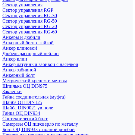
Сектор управления
Сектор управления RGP
Сектор управления RG-30
Сектор управления RG-50
Сектор управления RG-20
Сектор управления RG-60
Анкеры и дюбили
Анкерный болт с гайкой
Анкер клиновой
Дюбель распорный нейлон
Анкер клин
Анкер латунный забивой с насечкой
Анкер забивной
Анкерный болт
Метрический крепеж и метизы
Шпилька ОЦ DIN975
Заклепки
Гайка соединительная (муфта)
Шайба ОЦ DIN125
Шайба DIN9021 ув.поле
Гайка ОЦ DIN934
Сантехнический болт
Саморезы ОЦ пш/сверло по металлу
Болт ОЦ DIN933 с полной резьбой
Крепеж для монтажа инженерных систем