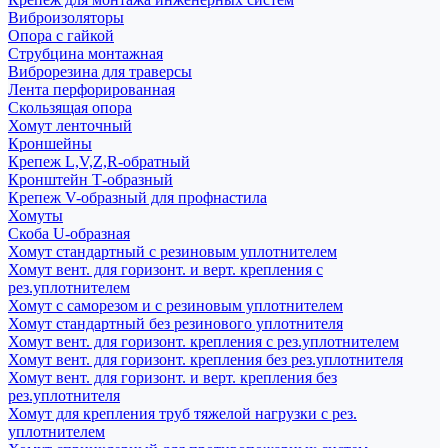
Виброизоляторы
Опора с гайкой
Струбцина монтажная
Виброрезина для траверсы
Лента перфорированная
Скользящая опора
Хомут ленточный
Кроншейны
Крепеж L,V,Z,R-обратный
Кронштейн Т-образный
Крепеж V-образный для профнастила
Хомуты
Скоба U-образная
Хомут стандартный с резиновым уплотнителем
Хомут вент. для горизонт. и верт. крепления с
рез.уплотнителем
Хомут с саморезом и с резиновым уплотнителем
Хомут стандартный без резинового уплотнителя
Хомут вент. для горизонт. крепления с рез.уплотнителем
Хомут вент. для горизонт. крепления без рез.уплотнителя
Хомут вент. для горизонт. и верт. крепления без
рез.уплотнителя
Хомут для крепления труб тяжелой нагрузки с рез.
уплотнителем