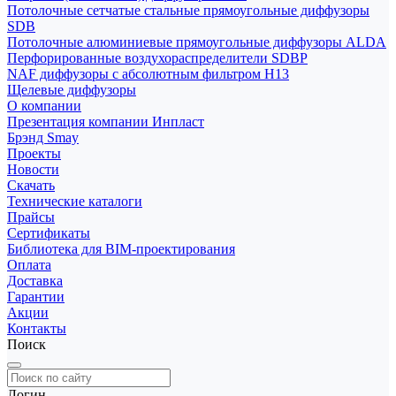
Потолочные сетчатые стальные прямоугольные диффузоры
SDB
Потолочные алюминиевые прямоугольные диффузоры ALDA
Перфорированные воздухораспределители SDBP
NAF диффузоры с абсолютным фильтром Н13
Щелевые диффузоры
О компании
Презентация компании Инпласт
Брэнд Smay
Проекты
Новости
Скачать
Технические каталоги
Прайсы
Сертификаты
Библиотека для BIM-проектирования
Оплата
Доставка
Гарантии
Акции
Контакты
Поиск
Логин