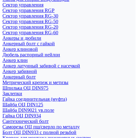
Сектор управления
Сектор управления RGP
Сектор управления RG-30
Сектор управления RG-50
Сектор управления RG-20
Сектор управления RG-60
Анкеры и дюбили
Анкерный болт с гайкой
Анкер клиновой
Дюбель распорный нейлон
Анкер клин
Анкер латунный забивой с насечкой
Анкер забивной
Анкерный болт
Метрический крепеж и метизы
Шпилька ОЦ DIN975
Заклепки
Гайка соединительная (муфта)
Шайба ОЦ DIN125
Шайба DIN9021 ув.поле
Гайка ОЦ DIN934
Сантехнический болт
Саморезы ОЦ пш/сверло по металлу
Болт ОЦ DIN933 с полной резьбой
Крепеж для монтажа инженерных систем