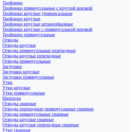
Тройники
Тройники прямоугольные с круглой врезкой
Тройники круглые универсальные
Тройники круглые
Тройники круглые штанообразные
Тройники круглые с прямоугольной врезкой
Тройники прямоугольные
Отводы
Отводы круглые
Отводы прямоугольные переходные
Отводы круглые переходные
Отводы прямоугольные
Заглушки
Заглушки круглые
Заглушки прямоугольные
Утки
Утки круглые
Утки прямоугольные
Ниппели
Отводы сварные
Отводы переходные прямоугольные сварные
Отводы прямоугольные сварные
Отводы круглые сварные
Отводы круглые переходные сварные
Утки сварные