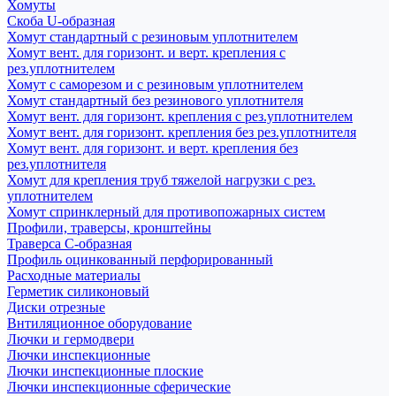
Хомуты
Скоба U-образная
Хомут стандартный с резиновым уплотнителем
Хомут вент. для горизонт. и верт. крепления с
рез.уплотнителем
Хомут с саморезом и с резиновым уплотнителем
Хомут стандартный без резинового уплотнителя
Хомут вент. для горизонт. крепления с рез.уплотнителем
Хомут вент. для горизонт. крепления без рез.уплотнителя
Хомут вент. для горизонт. и верт. крепления без
рез.уплотнителя
Хомут для крепления труб тяжелой нагрузки с рез.
уплотнителем
Хомут спринклерный для противопожарных систем
Профили, траверсы, кронштейны
Траверса С-образная
Профиль оцинкованный перфорированный
Расходные материалы
Герметик силиконовый
Диски отрезные
Внтиляционное оборудование
Лючки и гермодвери
Лючки инспекционные
Лючки инспекционные плоские
Лючки инспекционные сферические