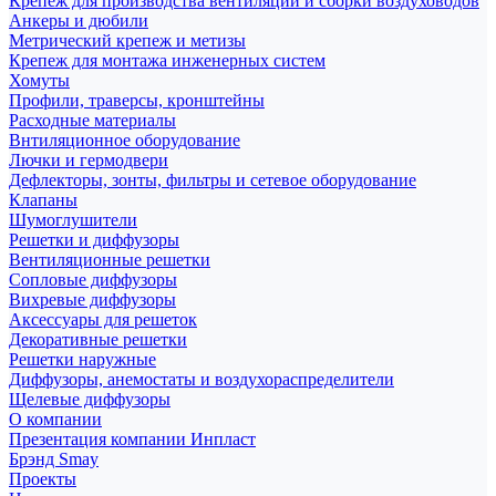
Крепеж для производства вентиляции и сборки воздуховодов
Анкеры и дюбили
Метрический крепеж и метизы
Крепеж для монтажа инженерных систем
Хомуты
Профили, траверсы, кронштейны
Расходные материалы
Внтиляционное оборудование
Лючки и гермодвери
Дефлекторы, зонты, фильтры и сетевое оборудование
Клапаны
Шумоглушители
Решетки и диффузоры
Вентиляционные решетки
Сопловые диффузоры
Вихревые диффузоры
Аксессуары для решеток
Декоративные решетки
Решетки наружные
Диффузоры, анемостаты и воздухораспределители
Щелевые диффузоры
О компании
Презентация компании Инпласт
Брэнд Smay
Проекты