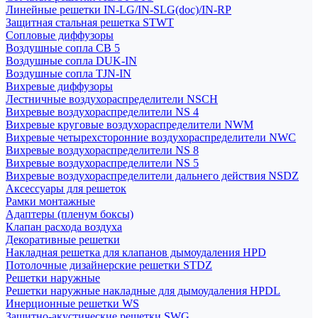
Линейные решетки IN-LG/IN-SLG(doc)/IN-RP
Защитная стальная решетка STWT
Сопловые диффузоры
Воздушные сопла СВ 5
Воздушные сопла DUK-IN
Воздушные сопла TJN-IN
Вихревые диффузоры
Лестничные воздухораспределители NSCH
Вихревые воздухораспределители NS 4
Вихревые круговые воздухораспределители NWM
Вихревые четырехсторонние воздухораспределители NWC
Вихревые воздухораспределители NS 8
Вихревые воздухораспределители NS 5
Вихревые воздухораспределители дальнего действия NSDZ
Аксессуары для решеток
Рамки монтажные
Адаптеры (пленум боксы)
Клапан расхода воздуха
Декоративные решетки
Накладная решетка для клапанов дымоудаления HPD
Потолочные дизайнерские решетки STDZ
Решетки наружные
Решетки наружные накладные для дымоудаления HPDL
Инерционные решетки WS
Защитно-акустические решетки SWG