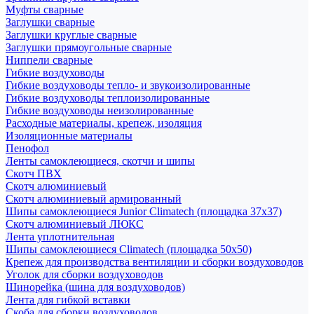
Муфты сварные
Заглушки сварные
Заглушки круглые сварные
Заглушки прямоугольные сварные
Ниппели сварные
Гибкие воздуховоды
Гибкие воздуховоды тепло- и звукоизолированные
Гибкие воздуховоды теплоизолированные
Гибкие воздуховоды неизолированные
Расходные материалы, крепеж, изоляция
Изоляционные материалы
Пенофол
Ленты самоклеющиеся, скотчи и шипы
Скотч ПВХ
Скотч алюминиевый
Скотч алюминиевый армированный
Шипы самоклеющиеся Junior Climatech (площадка 37х37)
Скотч алюминиевый ЛЮКС
Лента уплотнительная
Шипы самоклеющиеся Climatech (площадка 50х50)
Крепеж для производства вентиляции и сборки воздуховодов
Уголок для сборки воздуховодов
Шинорейка (шина для воздуховодов)
Лента для гибкой вставки
Скоба для сборки воздуховодов