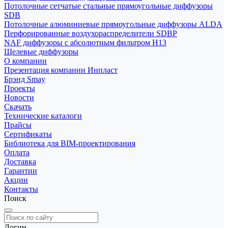
Потолочные сетчатые стальные прямоугольные диффузоры
SDB
Потолочные алюминиевые прямоугольные диффузоры ALDA
Перфорированные воздухораспределители SDBP
NAF диффузоры с абсолютным фильтром Н13
Щелевые диффузоры
О компании
Презентация компании Инпласт
Брэнд Smay
Проекты
Новости
Скачать
Технические каталоги
Прайсы
Сертификаты
Библиотека для BIM-проектирования
Оплата
Доставка
Гарантии
Акции
Контакты
Поиск
Логин