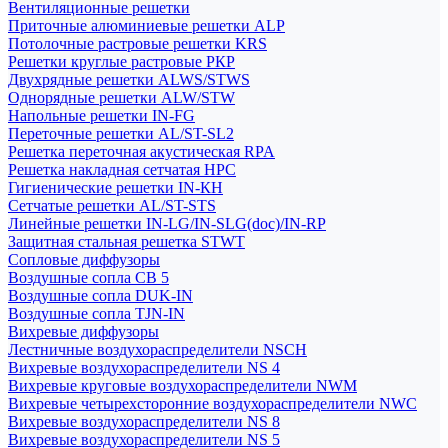
Вентиляционные решетки
Приточные алюминиевые решетки ALP
Потолочные растровые решетки KRS
Решетки круглые растровые РКР
Двухрядные решетки ALWS/STWS
Однорядные решетки ALW/STW
Напольные решетки IN-FG
Переточные решетки AL/ST-SL2
Решетка переточная акустическая RPA
Решетка накладная сетчатая НРС
Гигиенические решетки IN-КН
Сетчатые решетки AL/ST-STS
Линейные решетки IN-LG/IN-SLG(doc)/IN-RP
Защитная стальная решетка STWT
Сопловые диффузоры
Воздушные сопла СВ 5
Воздушные сопла DUK-IN
Воздушные сопла TJN-IN
Вихревые диффузоры
Лестничные воздухораспределители NSCH
Вихревые воздухораспределители NS 4
Вихревые круговые воздухораспределители NWM
Вихревые четырехсторонние воздухораспределители NWC
Вихревые воздухораспределители NS 8
Вихревые воздухораспределители NS 5