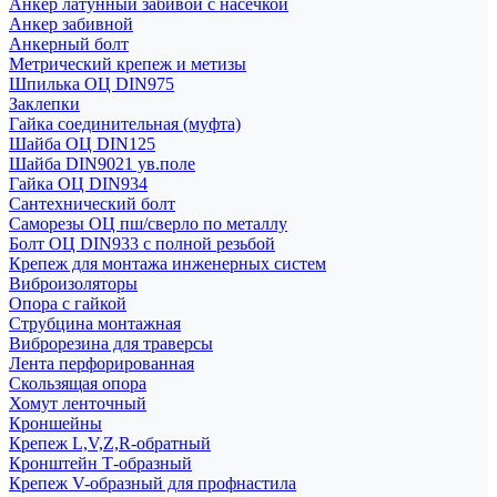
Анкер латунный забивой с насечкой
Анкер забивной
Анкерный болт
Метрический крепеж и метизы
Шпилька ОЦ DIN975
Заклепки
Гайка соединительная (муфта)
Шайба ОЦ DIN125
Шайба DIN9021 ув.поле
Гайка ОЦ DIN934
Сантехнический болт
Саморезы ОЦ пш/сверло по металлу
Болт ОЦ DIN933 с полной резьбой
Крепеж для монтажа инженерных систем
Виброизоляторы
Опора с гайкой
Струбцина монтажная
Виброрезина для траверсы
Лента перфорированная
Скользящая опора
Хомут ленточный
Кроншейны
Крепеж L,V,Z,R-обратный
Кронштейн Т-образный
Крепеж V-образный для профнастила