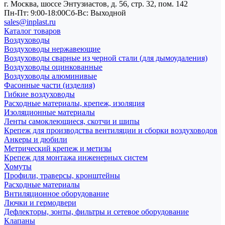
г. Москва, шоссе Энтузиастов, д. 56, стр. 32, пом. 142
Пн-Пт: 9:00-18:00
Cб-Вс: Выходной
sales@inplast.ru
Каталог товаров
Воздуховоды
Воздуховоды нержавеющие
Воздуховоды сварные из черной стали (для дымоудаления)
Воздуховоды оцинкованные
Воздуховоды алюминивые
Фасонные части (изделия)
Гибкие воздуховоды
Расходные материалы, крепеж, изоляция
Изоляционные материалы
Ленты самоклеющиеся, скотчи и шипы
Крепеж для производства вентиляции и сборки воздуховодов
Анкеры и дюбили
Метрический крепеж и метизы
Крепеж для монтажа инженерных систем
Хомуты
Профили, траверсы, кронштейны
Расходные материалы
Внтиляционное оборудование
Лючки и гермодвери
Дефлекторы, зонты, фильтры и сетевое оборудование
Клапаны