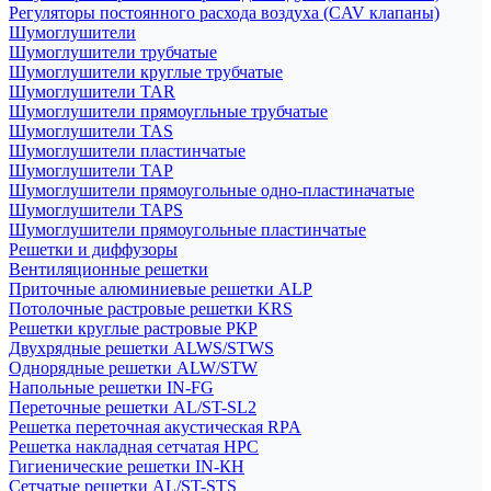
Регуляторы постоянного расхода воздуха (CAV клапаны)
Шумоглушители
Шумоглушители трубчатые
Шумоглушители круглые трубчатые
Шумоглушители TAR
Шумоглушители прямоугльные трубчатые
Шумоглушители TAS
Шумоглушители пластинчатые
Шумоглушители TAP
Шумоглушители прямоугольные одно-пластиначатые
Шумоглушители TAPS
Шумоглушители прямоугольные пластинчатые
Решетки и диффузоры
Вентиляционные решетки
Приточные алюминиевые решетки ALP
Потолочные растровые решетки KRS
Решетки круглые растровые РКР
Двухрядные решетки ALWS/STWS
Однорядные решетки ALW/STW
Напольные решетки IN-FG
Переточные решетки AL/ST-SL2
Решетка переточная акустическая RPA
Решетка накладная сетчатая НРС
Гигиенические решетки IN-КН
Сетчатые решетки AL/ST-STS