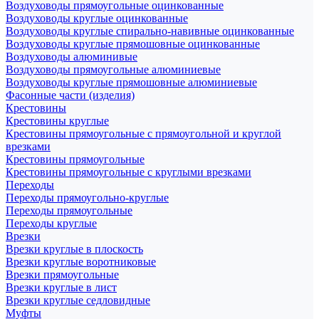
Воздуховоды прямоугольные оцинкованные
Воздуховоды круглые оцинкованные
Воздуховоды круглые спирально-навивные оцинкованные
Воздуховоды круглые прямошовные оцинкованные
Воздуховоды алюминивые
Воздуховоды прямоугольные алюминиевые
Воздуховоды круглые прямошовные алюминиевые
Фасонные части (изделия)
Крестовины
Крестовины круглые
Крестовины прямоугольные с прямоугольной и круглой
врезками
Крестовины прямоугольные
Крестовины прямоугольные с круглыми врезками
Переходы
Переходы прямоугольно-круглые
Переходы прямоугольные
Переходы круглые
Врезки
Врезки круглые в плоскость
Врезки круглые воротниковые
Врезки прямоугольные
Врезки круглые в лист
Врезки круглые седловидные
Муфты