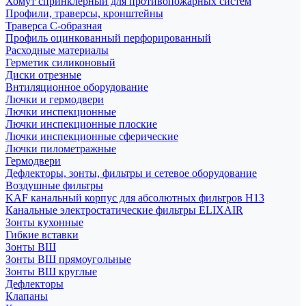
Хомут спринклерный для противопожарных систем
Профили, траверсы, кронштейны
Траверса С-образная
Профиль оцинкованный перфорированный
Расходные материалы
Герметик силиконовый
Диски отрезные
Внтиляционное оборудование
Лючки и гермодвери
Лючки инспекционные
Лючки инспекционные плоские
Лючки инспекционные сферические
Лючки пилометражные
Гермодвери
Дефлекторы, зонты, фильтры и сетевое оборудование
Воздушные фильтры
KAF канальный корпус для абсолютных фильтров H13
Канальные электростатические фильтры ELIXAIR
Зонты кухонные
Гибкие вставки
Зонты ВШ
Зонты ВШ прямоугольные
Зонты ВШ круглые
Дефлекторы
Клапаны