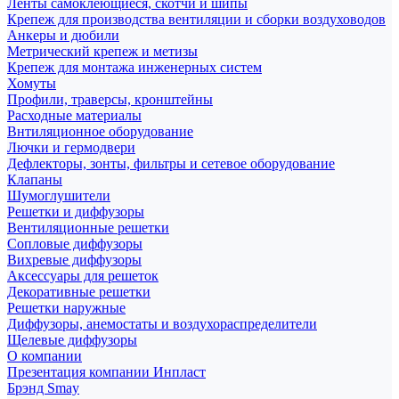
Ленты самоклеющиеся, скотчи и шипы
Крепеж для производства вентиляции и сборки воздуховодов
Анкеры и дюбили
Метрический крепеж и метизы
Крепеж для монтажа инженерных систем
Хомуты
Профили, траверсы, кронштейны
Расходные материалы
Внтиляционное оборудование
Лючки и гермодвери
Дефлекторы, зонты, фильтры и сетевое оборудование
Клапаны
Шумоглушители
Решетки и диффузоры
Вентиляционные решетки
Сопловые диффузоры
Вихревые диффузоры
Аксессуары для решеток
Декоративные решетки
Решетки наружные
Диффузоры, анемостаты и воздухораспределители
Щелевые диффузоры
О компании
Презентация компании Инпласт
Брэнд Smay