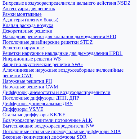
Вихревые воздухораспределители дальнего действия NSDZ
Аксессуары для решеток
Рамки монтажные
Адаптеры (пленум боксы)
Клапан расхода воздуха
Декоративные решетки
Накладная решетка для клапанов дымоудаления HPD
Потолочные дизайнерские решетки STDZ
Решетки наружные
Решетки наружные накладные для дымоудаления HPDL
Инерционные решетки WS
Защитно-акустические решетки SWG
Алюминиевые наружные воздухозаборные жалюзийные
решетки CWP
Наружные решетки РН
Наружные решетки CWM
Диффузоры, анемостаты и воздухораспределители
Потолочные диффузоры ДПН, ДПР
Диффузоры универсальные ДВУ
Диффузоры VS/VE
Стальные диффузоры KK/KE
Воздухораспределители потолочные ALK
Вытесняющие воздухораспределители NW
Потолочные стальные прямоугольные диффузоры SDA
Веерные (конические) диффузоры SDR