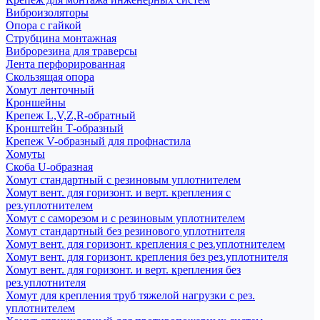
Виброизоляторы
Опора с гайкой
Струбцина монтажная
Виброрезина для траверсы
Лента перфорированная
Скользящая опора
Хомут ленточный
Кроншейны
Крепеж L,V,Z,R-обратный
Кронштейн Т-образный
Крепеж V-образный для профнастила
Хомуты
Скоба U-образная
Хомут стандартный с резиновым уплотнителем
Хомут вент. для горизонт. и верт. крепления с
рез.уплотнителем
Хомут с саморезом и с резиновым уплотнителем
Хомут стандартный без резинового уплотнителя
Хомут вент. для горизонт. крепления с рез.уплотнителем
Хомут вент. для горизонт. крепления без рез.уплотнителя
Хомут вент. для горизонт. и верт. крепления без
рез.уплотнителя
Хомут для крепления труб тяжелой нагрузки с рез.
уплотнителем