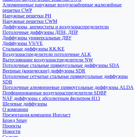
Алюминиевые наружные воздухозаборные жалюзийные
решетки CWP
Наружные решетки РН
Наружные решетки CWM
Диффузоры, анемостаты и воздухораспределители
Потолочные диффузоры ДПН, ДПР
Диффузоры универсальные ДВУ
Диффузоры VS/VE
Стальные диффузоры KK/KE
Воздухораспределители потолочные ALK
Вытесняющие воздухораспределители NW
Потолочные стальные прямоугольные диффузоры SDA
Веерные (конические) диффузоры SDR
Потолочные сетчатые стальные прямоугольные диффузоры
SDB
Потолочные алюминиевые прямоугольные диффузоры ALDA
Перфорированные воздухораспределители SDBP
NAF диффузоры с абсолютным фильтром Н13
Щелевые диффузоры
О компании
Презентация компании Инпласт
Брэнд Smay
Проекты
Новости
Скачать