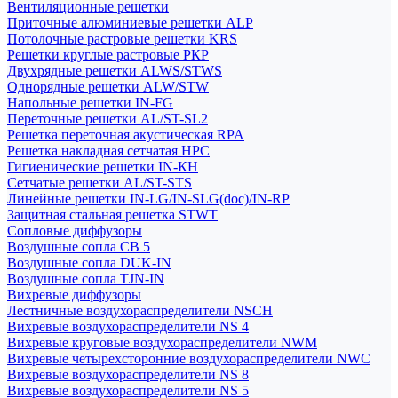
Вентиляционные решетки
Приточные алюминиевые решетки ALP
Потолочные растровые решетки KRS
Решетки круглые растровые РКР
Двухрядные решетки ALWS/STWS
Однорядные решетки ALW/STW
Напольные решетки IN-FG
Переточные решетки AL/ST-SL2
Решетка переточная акустическая RPA
Решетка накладная сетчатая НРС
Гигиенические решетки IN-КН
Сетчатые решетки AL/ST-STS
Линейные решетки IN-LG/IN-SLG(doc)/IN-RP
Защитная стальная решетка STWT
Сопловые диффузоры
Воздушные сопла СВ 5
Воздушные сопла DUK-IN
Воздушные сопла TJN-IN
Вихревые диффузоры
Лестничные воздухораспределители NSCH
Вихревые воздухораспределители NS 4
Вихревые круговые воздухораспределители NWM
Вихревые четырехсторонние воздухораспределители NWC
Вихревые воздухораспределители NS 8
Вихревые воздухораспределители NS 5