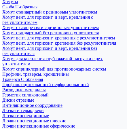
Хомуты
Скоба U-образная
Хомут стандартный с резиновым уплотнителем
Хомут вент. для горизонт. и верт. крепления с
рез.уплотнителем
Хомут с саморезом и с резиновым уплотнителем
Хомут стандартный без резинового уплотнителя
Хомут вент. для горизонт. крепления с рез.уплотнителем
Хомут вент. для горизонт. крепления без рез.уплотнителя
Хомут вент. для горизонт. и верт. крепления без
рез.уплотнителя
Хомут для крепления труб тяжелой нагрузки с рез.
уплотнителем
Хомут спринклерный для противопожарных систем
Профили, траверсы, кронштейны
Траверса С-образная
Профиль оцинкованный перфорированный
Расходные материалы
Герметик силиконовый
Диски отрезные
Внтиляционное оборудование
Лючки и гермодвери
Лючки инспекционные
Лючки инспекционные плоские
Лючки инспекционные сферические