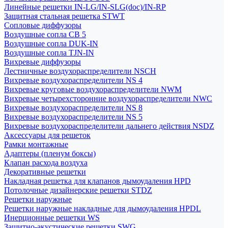
Линейные решетки IN-LG/IN-SLG(doc)/IN-RP
Защитная стальная решетка STWT
Сопловые диффузоры
Воздушные сопла СВ 5
Воздушные сопла DUK-IN
Воздушные сопла TJN-IN
Вихревые диффузоры
Лестничные воздухораспределители NSCH
Вихревые воздухораспределители NS 4
Вихревые круговые воздухораспределители NWM
Вихревые четырехсторонние воздухораспределители NWC
Вихревые воздухораспределители NS 8
Вихревые воздухораспределители NS 5
Вихревые воздухораспределители дальнего действия NSDZ
Аксессуары для решеток
Рамки монтажные
Адаптеры (пленум боксы)
Клапан расхода воздуха
Декоративные решетки
Накладная решетка для клапанов дымоудаления HPD
Потолочные дизайнерские решетки STDZ
Решетки наружные
Решетки наружные накладные для дымоудаления HPDL
Инерционные решетки WS
Защитно-акустические решетки SWG