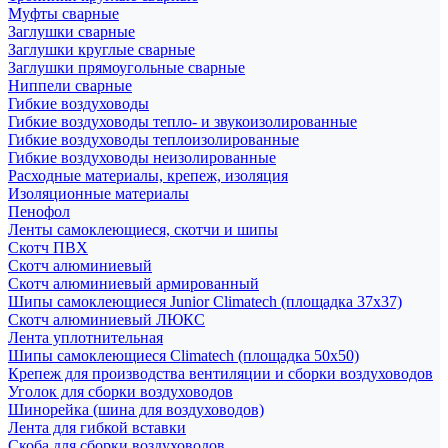
Муфты сварные
Заглушки сварные
Заглушки круглые сварные
Заглушки прямоугольные сварные
Ниппели сварные
Гибкие воздуховоды
Гибкие воздуховоды тепло- и звукоизолированные
Гибкие воздуховоды теплоизолированные
Гибкие воздуховоды неизолированные
Расходные материалы, крепеж, изоляция
Изоляционные материалы
Пенофол
Ленты самоклеющиеся, скотчи и шипы
Скотч ПВХ
Скотч алюминиевый
Скотч алюминиевый армированный
Шипы самоклеющиеся Junior Climatech (площадка 37х37)
Скотч алюминиевый ЛЮКС
Лента уплотнительная
Шипы самоклеющиеся Climatech (площадка 50х50)
Крепеж для производства вентиляции и сборки воздуховодов
Уголок для сборки воздуховодов
Шинорейка (шина для воздуховодов)
Лента для гибкой вставки
Скоба для сборки воздуховодов