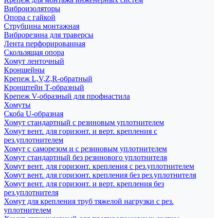
Виброизоляторы
Опора с гайкой
Струбцина монтажная
Виброрезина для траверсы
Лента перфорированная
Скользящая опора
Хомут ленточный
Кроншейны
Крепеж L,V,Z,R-обратный
Кронштейн Т-образный
Крепеж V-образный для профнастила
Хомуты
Скоба U-образная
Хомут стандартный с резиновым уплотнителем
Хомут вент. для горизонт. и верт. крепления с
рез.уплотнителем
Хомут с саморезом и с резиновым уплотнителем
Хомут стандартный без резинового уплотнителя
Хомут вент. для горизонт. крепления с рез.уплотнителем
Хомут вент. для горизонт. крепления без рез.уплотнителя
Хомут вент. для горизонт. и верт. крепления без
рез.уплотнителя
Хомут для крепления труб тяжелой нагрузки с рез.
уплотнителем