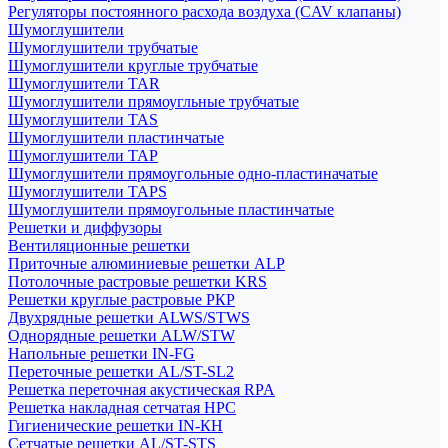
Регуляторы постоянного расхода воздуха (CAV клапаны)
Шумоглушители
Шумоглушители трубчатые
Шумоглушители круглые трубчатые
Шумоглушители TAR
Шумоглушители прямоугльные трубчатые
Шумоглушители TAS
Шумоглушители пластинчатые
Шумоглушители TAP
Шумоглушители прямоугольные одно-пластиначатые
Шумоглушители TAPS
Шумоглушители прямоугольные пластинчатые
Решетки и диффузоры
Вентиляционные решетки
Приточные алюминиевые решетки ALP
Потолочные растровые решетки KRS
Решетки круглые растровые РКР
Двухрядные решетки ALWS/STWS
Однорядные решетки ALW/STW
Напольные решетки IN-FG
Переточные решетки AL/ST-SL2
Решетка переточная акустическая RPA
Решетка накладная сетчатая НРС
Гигиенические решетки IN-КН
Сетчатые решетки AL/ST-STS