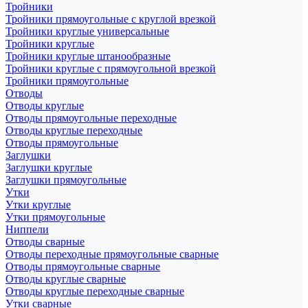
Тройники
Тройники прямоугольные с круглой врезкой
Тройники круглые универсальные
Тройники круглые
Тройники круглые штанообразные
Тройники круглые с прямоугольной врезкой
Тройники прямоугольные
Отводы
Отводы круглые
Отводы прямоугольные переходные
Отводы круглые переходные
Отводы прямоугольные
Заглушки
Заглушки круглые
Заглушки прямоугольные
Утки
Утки круглые
Утки прямоугольные
Ниппели
Отводы сварные
Отводы переходные прямоугольные сварные
Отводы прямоугольные сварные
Отводы круглые сварные
Отводы круглые переходные сварные
Утки сварные