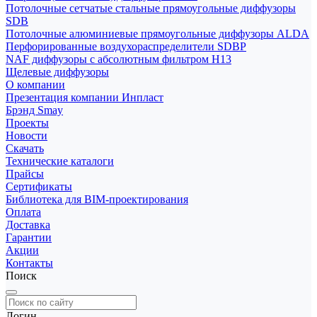
Потолочные сетчатые стальные прямоугольные диффузоры
SDB
Потолочные алюминиевые прямоугольные диффузоры ALDA
Перфорированные воздухораспределители SDBP
NAF диффузоры с абсолютным фильтром Н13
Щелевые диффузоры
О компании
Презентация компании Инпласт
Брэнд Smay
Проекты
Новости
Скачать
Технические каталоги
Прайсы
Сертификаты
Библиотека для BIM-проектирования
Оплата
Доставка
Гарантии
Акции
Контакты
Поиск
Логин