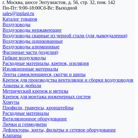
г. Москва, шоссе Энтузиастов, д. 56, стр. 32, пом. 142
Пн-Пт: 9:00-18:00
Cб-Вс: Выходной
sales@inplast.ru
Каталог товаров
Воздуховоды
Воздуховоды нержавеющие
Воздуховоды сварные из черной стали (для дымоудаления)
Воздуховоды оцинкованные
Воздуховоды алюминивые
Фасонные части (изделия)
Гибкие воздуховоды
Расходные материалы, крепеж, изоляция
Изоляционные материалы
Ленты самоклеющиеся, скотчи и шипы
Крепеж для производства вентиляции и сборки воздуховодов
Анкеры и дюбили
Метрический крепеж и метизы
Крепеж для монтажа инженерных систем
Хомуты
Профили, траверсы, кронштейны
Расходные материалы
Внтиляционное оборудование
Лючки и гермодвери
Дефлекторы, зонты, фильтры и сетевое оборудование
Клапаны