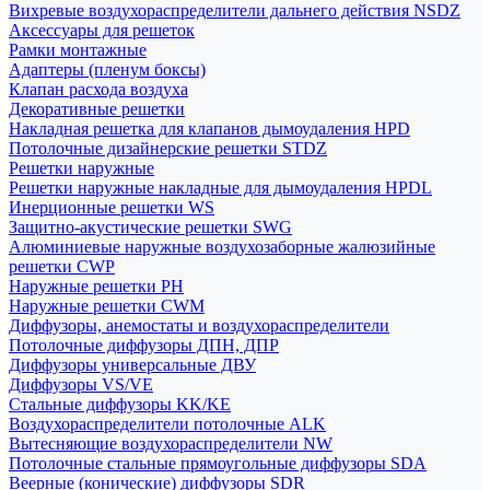
Вихревые воздухораспределители дальнего действия NSDZ
Аксессуары для решеток
Рамки монтажные
Адаптеры (пленум боксы)
Клапан расхода воздуха
Декоративные решетки
Накладная решетка для клапанов дымоудаления HPD
Потолочные дизайнерские решетки STDZ
Решетки наружные
Решетки наружные накладные для дымоудаления HPDL
Инерционные решетки WS
Защитно-акустические решетки SWG
Алюминиевые наружные воздухозаборные жалюзийные
решетки CWP
Наружные решетки РН
Наружные решетки CWM
Диффузоры, анемостаты и воздухораспределители
Потолочные диффузоры ДПН, ДПР
Диффузоры универсальные ДВУ
Диффузоры VS/VE
Стальные диффузоры KK/KE
Воздухораспределители потолочные ALK
Вытесняющие воздухораспределители NW
Потолочные стальные прямоугольные диффузоры SDA
Веерные (конические) диффузоры SDR