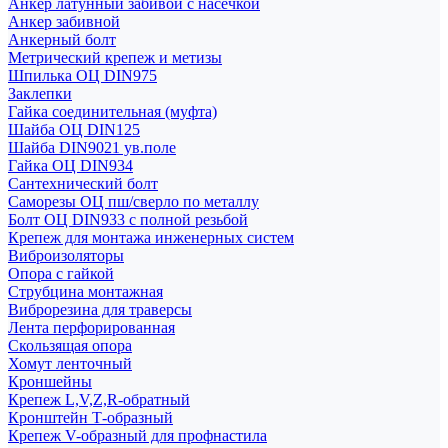
Анкер латунный забивой с насечкой
Анкер забивной
Анкерный болт
Метрический крепеж и метизы
Шпилька ОЦ DIN975
Заклепки
Гайка соединительная (муфта)
Шайба ОЦ DIN125
Шайба DIN9021 ув.поле
Гайка ОЦ DIN934
Сантехнический болт
Саморезы ОЦ пш/сверло по металлу
Болт ОЦ DIN933 с полной резьбой
Крепеж для монтажа инженерных систем
Виброизоляторы
Опора с гайкой
Струбцина монтажная
Виброрезина для траверсы
Лента перфорированная
Скользящая опора
Хомут ленточный
Кроншейны
Крепеж L,V,Z,R-обратный
Кронштейн Т-образный
Крепеж V-образный для профнастила