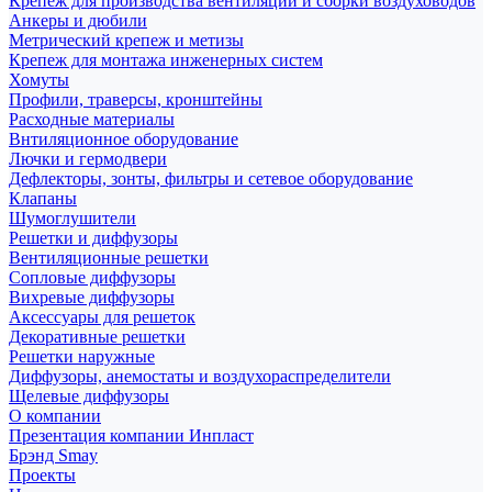
Крепеж для производства вентиляции и сборки воздуховодов
Анкеры и дюбили
Метрический крепеж и метизы
Крепеж для монтажа инженерных систем
Хомуты
Профили, траверсы, кронштейны
Расходные материалы
Внтиляционное оборудование
Лючки и гермодвери
Дефлекторы, зонты, фильтры и сетевое оборудование
Клапаны
Шумоглушители
Решетки и диффузоры
Вентиляционные решетки
Сопловые диффузоры
Вихревые диффузоры
Аксессуары для решеток
Декоративные решетки
Решетки наружные
Диффузоры, анемостаты и воздухораспределители
Щелевые диффузоры
О компании
Презентация компании Инпласт
Брэнд Smay
Проекты