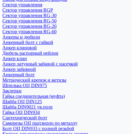
Сектор управления
Сектор управления RGP
Сектор управления RG-30
Сектор управления RG-50
Сектор управления RG-20
Сектор управления RG-60
Анкеры и дюбили
Анкерный болт с гайкой
Анкер клиновой
Дюбель распорный нейлон
Анкер клин
Анкер латунный забивой с насечкой
Анкер забивной
Анкерный болт
Метрический крепеж и метизы
Шпилька ОЦ DIN975
Заклепки
Гайка соединительная (муфта)
Шайба ОЦ DIN125
Шайба DIN9021 ув.поле
Гайка ОЦ DIN934
Сантехнический болт
Саморезы ОЦ пш/сверло по металлу
Болт ОЦ DIN933 с полной резьбой
Крепеж для монтажа инженерных систем