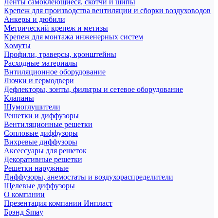
Ленты самоклеющиеся, скотчи и шипы
Крепеж для производства вентиляции и сборки воздуховодов
Анкеры и дюбили
Метрический крепеж и метизы
Крепеж для монтажа инженерных систем
Хомуты
Профили, траверсы, кронштейны
Расходные материалы
Внтиляционное оборудование
Лючки и гермодвери
Дефлекторы, зонты, фильтры и сетевое оборудование
Клапаны
Шумоглушители
Решетки и диффузоры
Вентиляционные решетки
Сопловые диффузоры
Вихревые диффузоры
Аксессуары для решеток
Декоративные решетки
Решетки наружные
Диффузоры, анемостаты и воздухораспределители
Щелевые диффузоры
О компании
Презентация компании Инпласт
Брэнд Smay