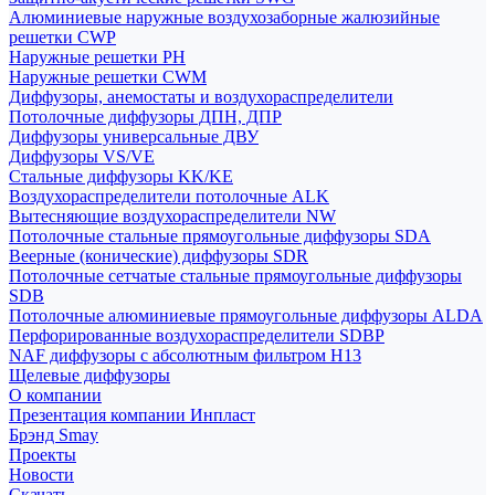
Алюминиевые наружные воздухозаборные жалюзийные
решетки CWP
Наружные решетки РН
Наружные решетки CWM
Диффузоры, анемостаты и воздухораспределители
Потолочные диффузоры ДПН, ДПР
Диффузоры универсальные ДВУ
Диффузоры VS/VE
Стальные диффузоры KK/KE
Воздухораспределители потолочные ALK
Вытесняющие воздухораспределители NW
Потолочные стальные прямоугольные диффузоры SDA
Веерные (конические) диффузоры SDR
Потолочные сетчатые стальные прямоугольные диффузоры
SDB
Потолочные алюминиевые прямоугольные диффузоры ALDA
Перфорированные воздухораспределители SDBP
NAF диффузоры с абсолютным фильтром Н13
Щелевые диффузоры
О компании
Презентация компании Инпласт
Брэнд Smay
Проекты
Новости
Скачать