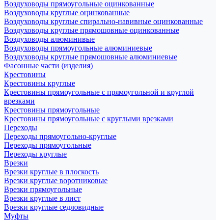
Воздуховоды прямоугольные оцинкованные
Воздуховоды круглые оцинкованные
Воздуховоды круглые спирально-навивные оцинкованные
Воздуховоды круглые прямошовные оцинкованные
Воздуховоды алюминивые
Воздуховоды прямоугольные алюминиевые
Воздуховоды круглые прямошовные алюминиевые
Фасонные части (изделия)
Крестовины
Крестовины круглые
Крестовины прямоугольные с прямоугольной и круглой
врезками
Крестовины прямоугольные
Крестовины прямоугольные с круглыми врезками
Переходы
Переходы прямоугольно-круглые
Переходы прямоугольные
Переходы круглые
Врезки
Врезки круглые в плоскость
Врезки круглые воротниковые
Врезки прямоугольные
Врезки круглые в лист
Врезки круглые седловидные
Муфты