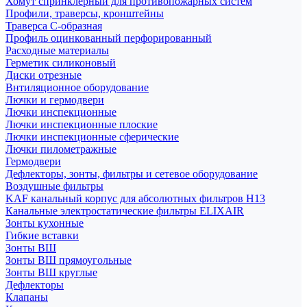
Хомут спринклерный для противопожарных систем
Профили, траверсы, кронштейны
Траверса С-образная
Профиль оцинкованный перфорированный
Расходные материалы
Герметик силиконовый
Диски отрезные
Внтиляционное оборудование
Лючки и гермодвери
Лючки инспекционные
Лючки инспекционные плоские
Лючки инспекционные сферические
Лючки пилометражные
Гермодвери
Дефлекторы, зонты, фильтры и сетевое оборудование
Воздушные фильтры
KAF канальный корпус для абсолютных фильтров H13
Канальные электростатические фильтры ELIXAIR
Зонты кухонные
Гибкие вставки
Зонты ВШ
Зонты ВШ прямоугольные
Зонты ВШ круглые
Дефлекторы
Клапаны