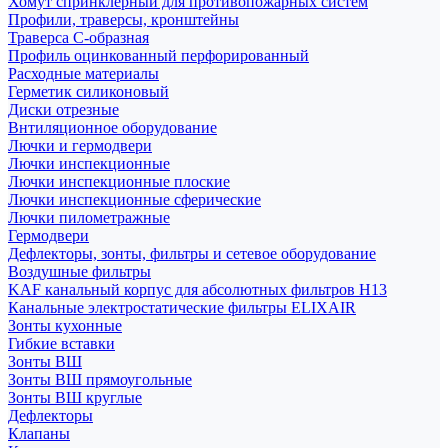
Хомут спринклерный для противопожарных систем
Профили, траверсы, кронштейны
Траверса С-образная
Профиль оцинкованный перфорированный
Расходные материалы
Герметик силиконовый
Диски отрезные
Внтиляционное оборудование
Лючки и гермодвери
Лючки инспекционные
Лючки инспекционные плоские
Лючки инспекционные сферические
Лючки пилометражные
Гермодвери
Дефлекторы, зонты, фильтры и сетевое оборудование
Воздушные фильтры
KAF канальный корпус для абсолютных фильтров H13
Канальные электростатические фильтры ELIXAIR
Зонты кухонные
Гибкие вставки
Зонты ВШ
Зонты ВШ прямоугольные
Зонты ВШ круглые
Дефлекторы
Клапаны