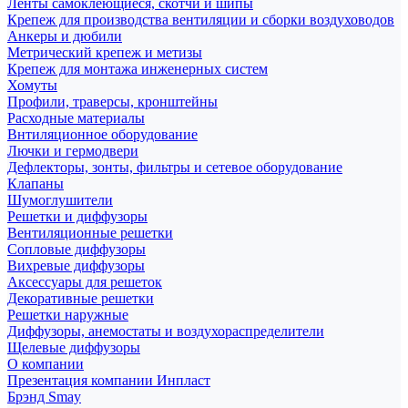
Ленты самоклеющиеся, скотчи и шипы
Крепеж для производства вентиляции и сборки воздуховодов
Анкеры и дюбили
Метрический крепеж и метизы
Крепеж для монтажа инженерных систем
Хомуты
Профили, траверсы, кронштейны
Расходные материалы
Внтиляционное оборудование
Лючки и гермодвери
Дефлекторы, зонты, фильтры и сетевое оборудование
Клапаны
Шумоглушители
Решетки и диффузоры
Вентиляционные решетки
Сопловые диффузоры
Вихревые диффузоры
Аксессуары для решеток
Декоративные решетки
Решетки наружные
Диффузоры, анемостаты и воздухораспределители
Щелевые диффузоры
О компании
Презентация компании Инпласт
Брэнд Smay