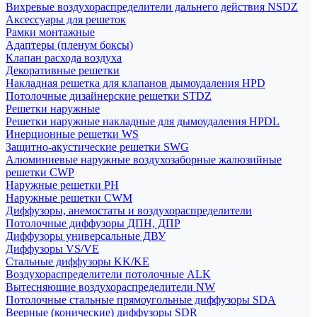
Вихревые воздухораспределители дальнего действия NSDZ
Аксессуары для решеток
Рамки монтажные
Адаптеры (пленум боксы)
Клапан расхода воздуха
Декоративные решетки
Накладная решетка для клапанов дымоудаления HPD
Потолочные дизайнерские решетки STDZ
Решетки наружные
Решетки наружные накладные для дымоудаления HPDL
Инерционные решетки WS
Защитно-акустические решетки SWG
Алюминиевые наружные воздухозаборные жалюзийные
решетки CWP
Наружные решетки РН
Наружные решетки CWM
Диффузоры, анемостаты и воздухораспределители
Потолочные диффузоры ДПН, ДПР
Диффузоры универсальные ДВУ
Диффузоры VS/VE
Стальные диффузоры KK/KE
Воздухораспределители потолочные ALK
Вытесняющие воздухораспределители NW
Потолочные стальные прямоугольные диффузоры SDA
Веерные (конические) диффузоры SDR