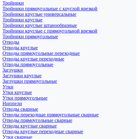
Тройники
Тройники прямоугольные с круглой врезкой
Тройники круглые универсальные
Тройники круглые
Тройники круглые штанообразные
Тройники круглые с прямоугольной врезкой
Тройники прямоугольные
Отводы
Отводы круглые
Отводы прямоугольные переходные
Отводы круглые переходные
Отводы прямоугольные
Заглушки
Заглушки круглые
Заглушки прямоугольные
Утки
Утки круглые
Утки прямоугольные
Ниппели
Отводы сварные
Отводы переходные прямоугольные сварные
Отводы прямоугольные сварные
Отводы круглые сварные
Отводы круглые переходные сварные
Утки сварные