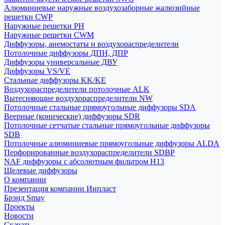
Алюминиевые наружные воздухозаборные жалюзийные
решетки CWP
Наружные решетки РН
Наружные решетки CWM
Диффузоры, анемостаты и воздухораспределители
Потолочные диффузоры ДПН, ДПР
Диффузоры универсальные ДВУ
Диффузоры VS/VE
Стальные диффузоры KK/KE
Воздухораспределители потолочные ALK
Вытесняющие воздухораспределители NW
Потолочные стальные прямоугольные диффузоры SDA
Веерные (конические) диффузоры SDR
Потолочные сетчатые стальные прямоугольные диффузоры
SDB
Потолочные алюминиевые прямоугольные диффузоры ALDA
Перфорированные воздухораспределители SDBP
NAF диффузоры с абсолютным фильтром Н13
Щелевые диффузоры
О компании
Презентация компании Инпласт
Брэнд Smay
Проекты
Новости
Скачать