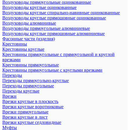
Воздуховоды прямоугольные оцинкованные
Воздуховоды круглые оцинкованные
Воздуховоды круглые спирально-навивные оцинкованные
Воздуховоды круглые прямошовные оцинкованные
Воздуховоды алюминивые
Воздуховоды прямоугольные алюминиевые
Воздуховоды круглые прямошовные алюминиевые
Фасонные части (изделия)
Крестовины
Крестовины круглые
Крестовины прямоугольные с прямоугольной и круглой
врезками
Крестовины прямоугольные
Крестовины прямоугольные с круглыми врезками
Переходы
Переходы прямоугольно-круглые
Переходы прямоугольные
Переходы круглые
Врезки
Врезки круглые в плоскость
Врезки круглые воротниковые
Врезки прямоугольные
Врезки круглые в лист
Врезки круглые седловидные
Муфты