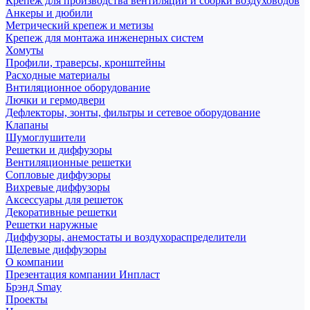
Крепеж для производства вентиляции и сборки воздуховодов
Анкеры и дюбили
Метрический крепеж и метизы
Крепеж для монтажа инженерных систем
Хомуты
Профили, траверсы, кронштейны
Расходные материалы
Внтиляционное оборудование
Лючки и гермодвери
Дефлекторы, зонты, фильтры и сетевое оборудование
Клапаны
Шумоглушители
Решетки и диффузоры
Вентиляционные решетки
Сопловые диффузоры
Вихревые диффузоры
Аксессуары для решеток
Декоративные решетки
Решетки наружные
Диффузоры, анемостаты и воздухораспределители
Щелевые диффузоры
О компании
Презентация компании Инпласт
Брэнд Smay
Проекты