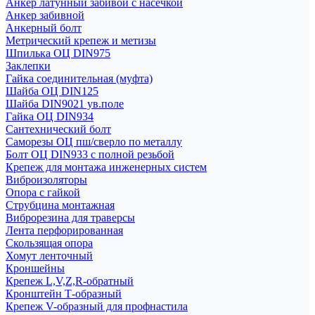
Анкер латунный забивой с насечкой
Анкер забивной
Анкерный болт
Метрический крепеж и метизы
Шпилька ОЦ DIN975
Заклепки
Гайка соединительная (муфта)
Шайба ОЦ DIN125
Шайба DIN9021 ув.поле
Гайка ОЦ DIN934
Сантехнический болт
Саморезы ОЦ пш/сверло по металлу
Болт ОЦ DIN933 с полной резьбой
Крепеж для монтажа инженерных систем
Виброизоляторы
Опора с гайкой
Струбцина монтажная
Виброрезина для траверсы
Лента перфорированная
Скользящая опора
Хомут ленточный
Кроншейны
Крепеж L,V,Z,R-обратный
Кронштейн Т-образный
Крепеж V-образный для профнастила