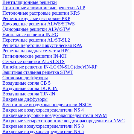
Вентиляционные решетки
Приточные алюминиевые решетки ALP
Потолочные растровые решетки KRS
Решетки круглые растровые РКР
Двухрядные решетки ALWS/STWS
Однорядные решетки ALW/STW
Напольные решетки IN-FG
Переточные решетки AL/ST-SL2
Решетка переточная акустическая RPA
Решетка накладная сетчатая НРС
Гигиенические решетки IN-КН
Сетчатые решетки AL/ST-STS
Линейные решетки IN-LG/IN-SLG(doc)/IN-RP
Защитная стальная решетка STWT
Сопловые диффузоры
Воздушные сопла СВ 5
Воздушные сопла DUK-IN
Воздушные сопла TJN-IN
Вихревые диффузоры
Лестничные воздухораспределители NSCH
Вихревые воздухораспределители NS 4
Вихревые круговые воздухораспределители NWM
Вихревые четырехсторонние воздухораспределители NWC
Вихревые воздухораспределители NS 8
Вихревые воздухораспределители NS 5