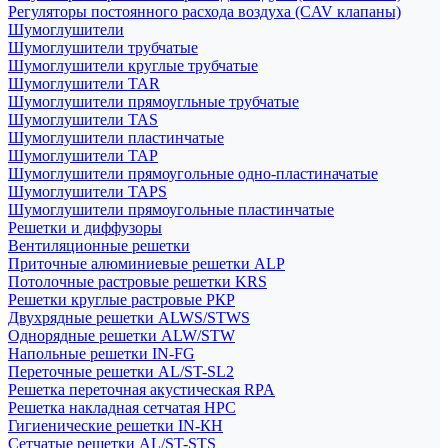
Регуляторы постоянного расхода воздуха (CAV клапаны)
Шумоглушители
Шумоглушители трубчатые
Шумоглушители круглые трубчатые
Шумоглушители TAR
Шумоглушители прямоугльные трубчатые
Шумоглушители TAS
Шумоглушители пластинчатые
Шумоглушители TAP
Шумоглушители прямоугольные одно-пластиначатые
Шумоглушители TAPS
Шумоглушители прямоугольные пластинчатые
Решетки и диффузоры
Вентиляционные решетки
Приточные алюминиевые решетки ALP
Потолочные растровые решетки KRS
Решетки круглые растровые РКР
Двухрядные решетки ALWS/STWS
Однорядные решетки ALW/STW
Напольные решетки IN-FG
Переточные решетки AL/ST-SL2
Решетка переточная акустическая RPA
Решетка накладная сетчатая НРС
Гигиенические решетки IN-КН
Сетчатые решетки AL/ST-STS