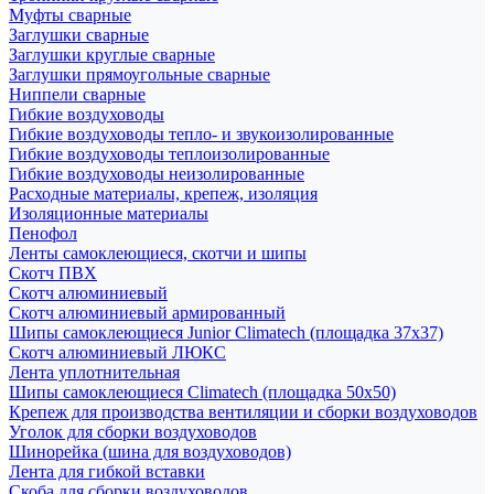
Муфты сварные
Заглушки сварные
Заглушки круглые сварные
Заглушки прямоугольные сварные
Ниппели сварные
Гибкие воздуховоды
Гибкие воздуховоды тепло- и звукоизолированные
Гибкие воздуховоды теплоизолированные
Гибкие воздуховоды неизолированные
Расходные материалы, крепеж, изоляция
Изоляционные материалы
Пенофол
Ленты самоклеющиеся, скотчи и шипы
Скотч ПВХ
Скотч алюминиевый
Скотч алюминиевый армированный
Шипы самоклеющиеся Junior Climatech (площадка 37х37)
Скотч алюминиевый ЛЮКС
Лента уплотнительная
Шипы самоклеющиеся Climatech (площадка 50х50)
Крепеж для производства вентиляции и сборки воздуховодов
Уголок для сборки воздуховодов
Шинорейка (шина для воздуховодов)
Лента для гибкой вставки
Скоба для сборки воздуховодов