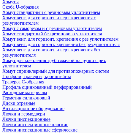
Хомуты
Скоба U-образная
Хомут стандартный с резиновым уплотнителем
Хомут вент. для горизонт. и верт. крепления с
рез.уплотнителем
Хомут с саморезом и с резиновым уплотнителем
Хомут стандартный без резинового уплотнителя
Хомут вент. для горизонт. крепления с рез.уплотнителем
Хомут вент. для горизонт. крепления без рез.уплотнителя
Хомут вент. для горизонт. и верт. крепления без
рез.уплотнителя
Хомут для крепления труб тяжелой нагрузки с рез.
уплотнителем
Хомут спринклерный для противопожарных систем
Профили, траверсы, кронштейны
Траверса С-образная
Профиль оцинкованный перфорированный
Расходные материалы
Герметик силиконовый
Диски отрезные
Внтиляционное оборудование
Лючки и гермодвери
Лючки инспекционные
Лючки инспекционные плоские
Лючки инспекционные сферические