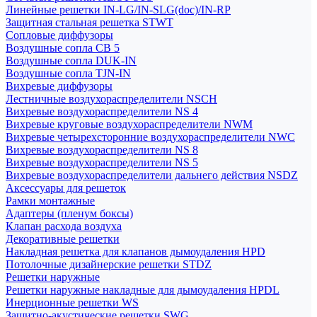
Линейные решетки IN-LG/IN-SLG(doc)/IN-RP
Защитная стальная решетка STWT
Сопловые диффузоры
Воздушные сопла СВ 5
Воздушные сопла DUK-IN
Воздушные сопла TJN-IN
Вихревые диффузоры
Лестничные воздухораспределители NSCH
Вихревые воздухораспределители NS 4
Вихревые круговые воздухораспределители NWM
Вихревые четырехсторонние воздухораспределители NWC
Вихревые воздухораспределители NS 8
Вихревые воздухораспределители NS 5
Вихревые воздухораспределители дальнего действия NSDZ
Аксессуары для решеток
Рамки монтажные
Адаптеры (пленум боксы)
Клапан расхода воздуха
Декоративные решетки
Накладная решетка для клапанов дымоудаления HPD
Потолочные дизайнерские решетки STDZ
Решетки наружные
Решетки наружные накладные для дымоудаления HPDL
Инерционные решетки WS
Защитно-акустические решетки SWG