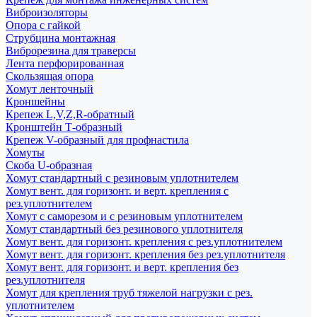
Виброизоляторы
Опора с гайкой
Струбцина монтажная
Виброрезина для траверсы
Лента перфорированная
Скользящая опора
Хомут ленточный
Кроншейны
Крепеж L,V,Z,R-обратный
Кронштейн Т-образный
Крепеж V-образный для профнастила
Хомуты
Скоба U-образная
Хомут стандартный с резиновым уплотнителем
Хомут вент. для горизонт. и верт. крепления с
рез.уплотнителем
Хомут с саморезом и с резиновым уплотнителем
Хомут стандартный без резинового уплотнителя
Хомут вент. для горизонт. крепления с рез.уплотнителем
Хомут вент. для горизонт. крепления без рез.уплотнителя
Хомут вент. для горизонт. и верт. крепления без
рез.уплотнителя
Хомут для крепления труб тяжелой нагрузки с рез.
уплотнителем