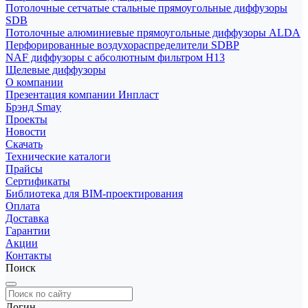
Потолочные сетчатые стальные прямоугольные диффузоры
SDB
Потолочные алюминиевые прямоугольные диффузоры ALDA
Перфорированные воздухораспределители SDBP
NAF диффузоры с абсолютным фильтром Н13
Щелевые диффузоры
О компании
Презентация компании Инпласт
Брэнд Smay
Проекты
Новости
Скачать
Технические каталоги
Прайсы
Сертификаты
Библиотека для BIM-проектирования
Оплата
Доставка
Гарантии
Акции
Контакты
Поиск
Логин