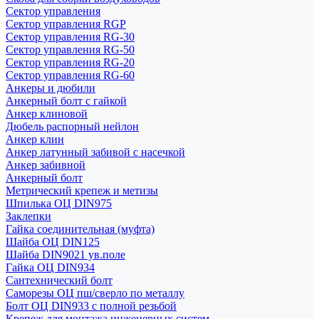
Сектор управления
Сектор управления RGP
Сектор управления RG-30
Сектор управления RG-50
Сектор управления RG-20
Сектор управления RG-60
Анкеры и дюбили
Анкерный болт с гайкой
Анкер клиновой
Дюбель распорный нейлон
Анкер клин
Анкер латунный забивой с насечкой
Анкер забивной
Анкерный болт
Метрический крепеж и метизы
Шпилька ОЦ DIN975
Заклепки
Гайка соединительная (муфта)
Шайба ОЦ DIN125
Шайба DIN9021 ув.поле
Гайка ОЦ DIN934
Сантехнический болт
Саморезы ОЦ пш/сверло по металлу
Болт ОЦ DIN933 с полной резьбой
Крепеж для монтажа инженерных систем