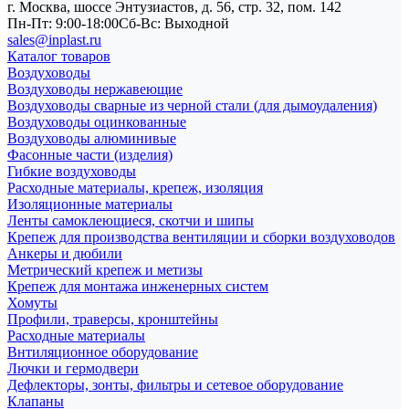
г. Москва, шоссе Энтузиастов, д. 56, стр. 32, пом. 142
Пн-Пт: 9:00-18:00
Cб-Вс: Выходной
sales@inplast.ru
Каталог товаров
Воздуховоды
Воздуховоды нержавеющие
Воздуховоды сварные из черной стали (для дымоудаления)
Воздуховоды оцинкованные
Воздуховоды алюминивые
Фасонные части (изделия)
Гибкие воздуховоды
Расходные материалы, крепеж, изоляция
Изоляционные материалы
Ленты самоклеющиеся, скотчи и шипы
Крепеж для производства вентиляции и сборки воздуховодов
Анкеры и дюбили
Метрический крепеж и метизы
Крепеж для монтажа инженерных систем
Хомуты
Профили, траверсы, кронштейны
Расходные материалы
Внтиляционное оборудование
Лючки и гермодвери
Дефлекторы, зонты, фильтры и сетевое оборудование
Клапаны