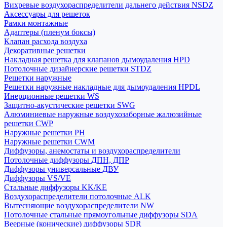
Вихревые воздухораспределители дальнего действия NSDZ
Аксессуары для решеток
Рамки монтажные
Адаптеры (пленум боксы)
Клапан расхода воздуха
Декоративные решетки
Накладная решетка для клапанов дымоудаления HPD
Потолочные дизайнерские решетки STDZ
Решетки наружные
Решетки наружные накладные для дымоудаления HPDL
Инерционные решетки WS
Защитно-акустические решетки SWG
Алюминиевые наружные воздухозаборные жалюзийные
решетки CWP
Наружные решетки РН
Наружные решетки CWM
Диффузоры, анемостаты и воздухораспределители
Потолочные диффузоры ДПН, ДПР
Диффузоры универсальные ДВУ
Диффузоры VS/VE
Стальные диффузоры KK/KE
Воздухораспределители потолочные ALK
Вытесняющие воздухораспределители NW
Потолочные стальные прямоугольные диффузоры SDA
Веерные (конические) диффузоры SDR