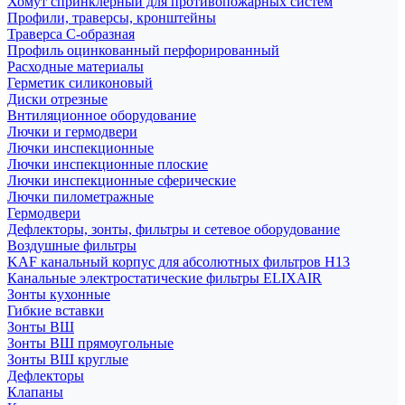
Хомут спринклерный для противопожарных систем
Профили, траверсы, кронштейны
Траверса С-образная
Профиль оцинкованный перфорированный
Расходные материалы
Герметик силиконовый
Диски отрезные
Внтиляционное оборудование
Лючки и гермодвери
Лючки инспекционные
Лючки инспекционные плоские
Лючки инспекционные сферические
Лючки пилометражные
Гермодвери
Дефлекторы, зонты, фильтры и сетевое оборудование
Воздушные фильтры
KAF канальный корпус для абсолютных фильтров H13
Канальные электростатические фильтры ELIXAIR
Зонты кухонные
Гибкие вставки
Зонты ВШ
Зонты ВШ прямоугольные
Зонты ВШ круглые
Дефлекторы
Клапаны