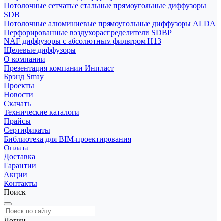
Потолочные сетчатые стальные прямоугольные диффузоры
SDB
Потолочные алюминиевые прямоугольные диффузоры ALDA
Перфорированные воздухораспределители SDBP
NAF диффузоры с абсолютным фильтром Н13
Щелевые диффузоры
О компании
Презентация компании Инпласт
Брэнд Smay
Проекты
Новости
Скачать
Технические каталоги
Прайсы
Сертификаты
Библиотека для BIM-проектирования
Оплата
Доставка
Гарантии
Акции
Контакты
Поиск
Логин