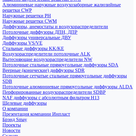
Алюминиевые наружные воздухозаборные жалюзийные
решетки CWP
Наружные решетки РН
Наружные решетки CWM
Диффузоры, анемостаты и воздухораспределители
Потолочные диффузоры ДПН, ДПР
Диффузоры универсальные ДВУ
Диффузоры VS/VE
Стальные диффузоры KK/KE
Воздухораспределители потолочные ALK
Вытесняющие воздухораспределители NW
Потолочные стальные прямоугольные диффузоры SDA
Веерные (конические) диффузоры SDR
Потолочные сетчатые стальные прямоугольные диффузоры
SDB
Потолочные алюминиевые прямоугольные диффузоры ALDA
Перфорированные воздухораспределители SDBP
NAF диффузоры с абсолютным фильтром Н13
Щелевые диффузоры
О компании
Презентация компании Инпласт
Брэнд Smay
Проекты
Новости
Скачать