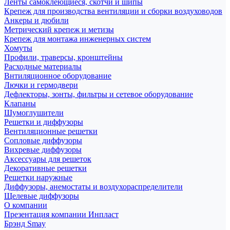
Ленты самоклеющиеся, скотчи и шипы
Крепеж для производства вентиляции и сборки воздуховодов
Анкеры и дюбили
Метрический крепеж и метизы
Крепеж для монтажа инженерных систем
Хомуты
Профили, траверсы, кронштейны
Расходные материалы
Внтиляционное оборудование
Лючки и гермодвери
Дефлекторы, зонты, фильтры и сетевое оборудование
Клапаны
Шумоглушители
Решетки и диффузоры
Вентиляционные решетки
Сопловые диффузоры
Вихревые диффузоры
Аксессуары для решеток
Декоративные решетки
Решетки наружные
Диффузоры, анемостаты и воздухораспределители
Щелевые диффузоры
О компании
Презентация компании Инпласт
Брэнд Smay