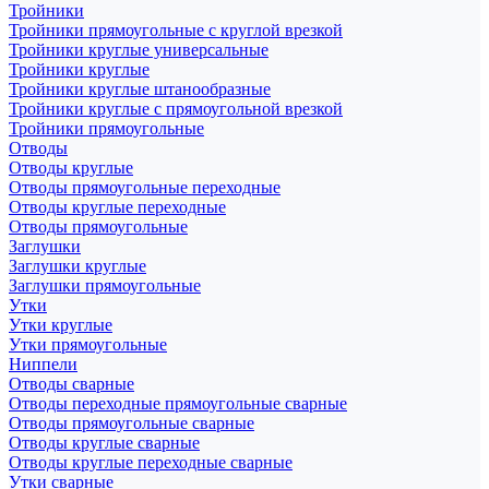
Тройники
Тройники прямоугольные с круглой врезкой
Тройники круглые универсальные
Тройники круглые
Тройники круглые штанообразные
Тройники круглые с прямоугольной врезкой
Тройники прямоугольные
Отводы
Отводы круглые
Отводы прямоугольные переходные
Отводы круглые переходные
Отводы прямоугольные
Заглушки
Заглушки круглые
Заглушки прямоугольные
Утки
Утки круглые
Утки прямоугольные
Ниппели
Отводы сварные
Отводы переходные прямоугольные сварные
Отводы прямоугольные сварные
Отводы круглые сварные
Отводы круглые переходные сварные
Утки сварные