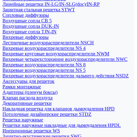
Линейные решетки IN-LG/IN-SLG(doc)/IN-RP
Защитная стальная решетка STWT
Сопловые диффузоры
Воздушные сопла СВ 5
Воздушные сопла DUK-IN
Воздушные сопла TJN-IN
Вихревые диффузоры
Лестничные воздухораспределители NSCH
Вихревые воздухораспределители NS 4
Вихревые круговые воздухораспределители NWM
Вихревые четырехсторонние воздухораспределители NWC
Вихревые воздухораспределители NS 8
Вихревые воздухораспределители NS 5
Вихревые воздухораспределители дальнего действия NSDZ
Аксессуары для решеток
Рамки монтажные
Адаптеры (пленум боксы)
Клапан расхода воздуха
Декоративные решетки
Накладная решетка для клапанов дымоудаления HPD
Потолочные дизайнерские решетки STDZ
Решетки наружные
Решетки наружные накладные для дымоудаления HPDL
Инерционные решетки WS
Защитно-акустические решетки SWG