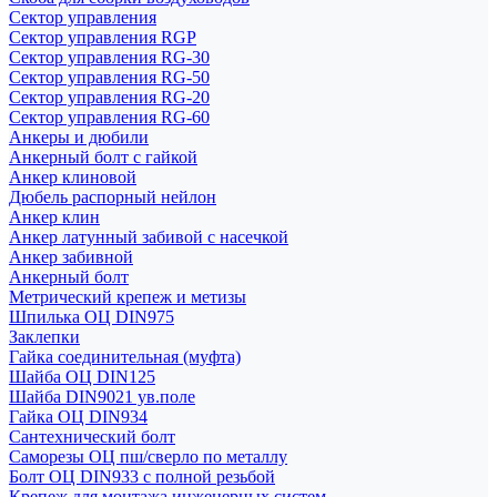
Сектор управления
Сектор управления RGP
Сектор управления RG-30
Сектор управления RG-50
Сектор управления RG-20
Сектор управления RG-60
Анкеры и дюбили
Анкерный болт с гайкой
Анкер клиновой
Дюбель распорный нейлон
Анкер клин
Анкер латунный забивой с насечкой
Анкер забивной
Анкерный болт
Метрический крепеж и метизы
Шпилька ОЦ DIN975
Заклепки
Гайка соединительная (муфта)
Шайба ОЦ DIN125
Шайба DIN9021 ув.поле
Гайка ОЦ DIN934
Сантехнический болт
Саморезы ОЦ пш/сверло по металлу
Болт ОЦ DIN933 с полной резьбой
Крепеж для монтажа инженерных систем