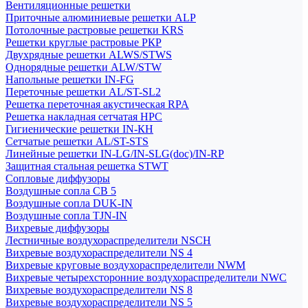
Вентиляционные решетки
Приточные алюминиевые решетки ALP
Потолочные растровые решетки KRS
Решетки круглые растровые РКР
Двухрядные решетки ALWS/STWS
Однорядные решетки ALW/STW
Напольные решетки IN-FG
Переточные решетки AL/ST-SL2
Решетка переточная акустическая RPA
Решетка накладная сетчатая НРС
Гигиенические решетки IN-КН
Сетчатые решетки AL/ST-STS
Линейные решетки IN-LG/IN-SLG(doc)/IN-RP
Защитная стальная решетка STWT
Сопловые диффузоры
Воздушные сопла СВ 5
Воздушные сопла DUK-IN
Воздушные сопла TJN-IN
Вихревые диффузоры
Лестничные воздухораспределители NSCH
Вихревые воздухораспределители NS 4
Вихревые круговые воздухораспределители NWM
Вихревые четырехсторонние воздухораспределители NWC
Вихревые воздухораспределители NS 8
Вихревые воздухораспределители NS 5