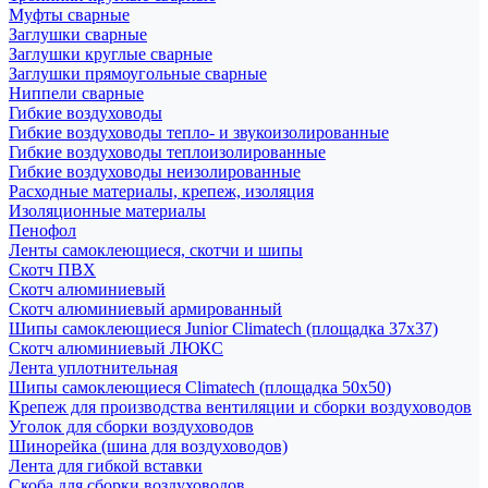
Муфты сварные
Заглушки сварные
Заглушки круглые сварные
Заглушки прямоугольные сварные
Ниппели сварные
Гибкие воздуховоды
Гибкие воздуховоды тепло- и звукоизолированные
Гибкие воздуховоды теплоизолированные
Гибкие воздуховоды неизолированные
Расходные материалы, крепеж, изоляция
Изоляционные материалы
Пенофол
Ленты самоклеющиеся, скотчи и шипы
Скотч ПВХ
Скотч алюминиевый
Скотч алюминиевый армированный
Шипы самоклеющиеся Junior Climatech (площадка 37х37)
Скотч алюминиевый ЛЮКС
Лента уплотнительная
Шипы самоклеющиеся Climatech (площадка 50х50)
Крепеж для производства вентиляции и сборки воздуховодов
Уголок для сборки воздуховодов
Шинорейка (шина для воздуховодов)
Лента для гибкой вставки
Скоба для сборки воздуховодов