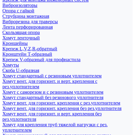
Виброизоляторы
Опора с гайкой
Струбцина монтажная
Виброрезина для траверсы
Лента перфорированная
Скользящая опора
Хомут ленточный
Кроншейны
Крепеж L,V,Z,R-обратный
Кронштейн Т-образный
Крепеж V-образный для профнастила
Хомуты
Скоба U-образная
Хомут стандартный с резиновым уплотнителем
Хомут вент. для горизонт. и верт. крепления с
рез.уплотнителем
Хомут с саморезом и с резиновым уплотнителем
Хомут стандартный без резинового уплотнителя
Хомут вент. для горизонт. крепления с рез.уплотнителем
Хомут вент. для горизонт. крепления без рез.уплотнителя
Хомут вент. для горизонт. и верт. крепления без
рез.уплотнителя
Хомут для крепления труб тяжелой нагрузки с рез.
уплотнителем