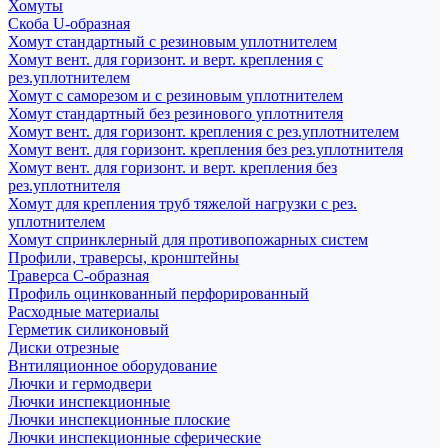
Хомуты
Скоба U-образная
Хомут стандартный с резиновым уплотнителем
Хомут вент. для горизонт. и верт. крепления с
рез.уплотнителем
Хомут с саморезом и с резиновым уплотнителем
Хомут стандартный без резинового уплотнителя
Хомут вент. для горизонт. крепления с рез.уплотнителем
Хомут вент. для горизонт. крепления без рез.уплотнителя
Хомут вент. для горизонт. и верт. крепления без
рез.уплотнителя
Хомут для крепления труб тяжелой нагрузки с рез.
уплотнителем
Хомут спринклерный для противопожарных систем
Профили, траверсы, кронштейны
Траверса С-образная
Профиль оцинкованный перфорированный
Расходные материалы
Герметик силиконовый
Диски отрезные
Внтиляционное оборудование
Лючки и гермодвери
Лючки инспекционные
Лючки инспекционные плоские
Лючки инспекционные сферические