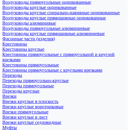
Воздуховоды прямоугольные оцинкованные
Воздуховоды круглые оцинкованные
Воздуховоды круглые спирально-навивные оцинкованные
Воздуховоды круглые прямошовные оцинкованные
Воздуховоды алюминивые
Воздуховоды прямоугольные алюминиевые
Воздуховоды круглые прямошовные алюминиевые
Фасонные части (изделия)
Крестовины
Крестовины круглые
Крестовины прямоугольные с прямоугольной и круглой
врезками
Крестовины прямоугольные
Крестовины прямоугольные с круглыми врезками
Переходы
Переходы прямоугольно-круглые
Переходы прямоугольные
Переходы круглые
Врезки
Врезки круглые в плоскость
Врезки круглые воротниковые
Врезки прямоугольные
Врезки круглые в лист
Врезки круглые седловидные
Муфты