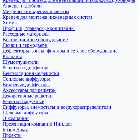
Крепеж для производства вентиляции и сборки воздуховодов
Анкеры и дюбили
Метрический крепеж и метизы
Крепеж для монтажа инженерных систем
Хомуты
Профили, траверсы, кронштейны
Расходные материалы
Внтиляционное оборудование
Лючки и гермодвери
Дефлекторы, зонты, фильтры и сетевое оборудование
Клапаны
Шумоглушители
Решетки и диффузоры
Вентиляционные решетки
Сопловые диффузоры
Вихревые диффузоры
Аксессуары для решеток
Декоративные решетки
Решетки наружные
Диффузоры, анемостаты и воздухораспределители
Щелевые диффузоры
О компании
Презентация компании Инпласт
Брэнд Smay
Проекты