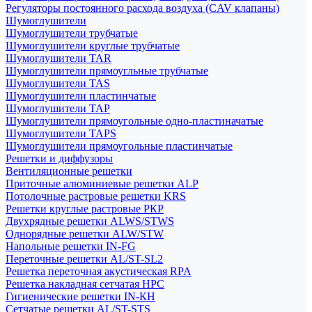
Регуляторы постоянного расхода воздуха (CAV клапаны)
Шумоглушители
Шумоглушители трубчатые
Шумоглушители круглые трубчатые
Шумоглушители TAR
Шумоглушители прямоугльные трубчатые
Шумоглушители TAS
Шумоглушители пластинчатые
Шумоглушители TAP
Шумоглушители прямоугольные одно-пластиначатые
Шумоглушители TAPS
Шумоглушители прямоугольные пластинчатые
Решетки и диффузоры
Вентиляционные решетки
Приточные алюминиевые решетки ALP
Потолочные растровые решетки KRS
Решетки круглые растровые РКР
Двухрядные решетки ALWS/STWS
Однорядные решетки ALW/STW
Напольные решетки IN-FG
Переточные решетки AL/ST-SL2
Решетка переточная акустическая RPA
Решетка накладная сетчатая НРС
Гигиенические решетки IN-КН
Сетчатые решетки AL/ST-STS