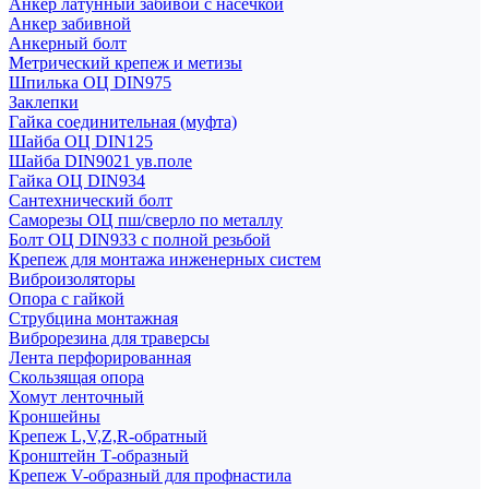
Анкер латунный забивой с насечкой
Анкер забивной
Анкерный болт
Метрический крепеж и метизы
Шпилька ОЦ DIN975
Заклепки
Гайка соединительная (муфта)
Шайба ОЦ DIN125
Шайба DIN9021 ув.поле
Гайка ОЦ DIN934
Сантехнический болт
Саморезы ОЦ пш/сверло по металлу
Болт ОЦ DIN933 с полной резьбой
Крепеж для монтажа инженерных систем
Виброизоляторы
Опора с гайкой
Струбцина монтажная
Виброрезина для траверсы
Лента перфорированная
Скользящая опора
Хомут ленточный
Кроншейны
Крепеж L,V,Z,R-обратный
Кронштейн Т-образный
Крепеж V-образный для профнастила