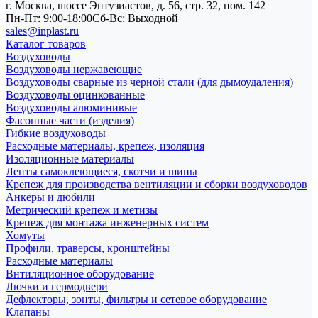
г. Москва, шоссе Энтузиастов, д. 56, стр. 32, пом. 142
Пн-Пт: 9:00-18:00
Cб-Вс: Выходной
sales@inplast.ru
Каталог товаров
Воздуховоды
Воздуховоды нержавеющие
Воздуховоды сварные из черной стали (для дымоудаления)
Воздуховоды оцинкованные
Воздуховоды алюминивые
Фасонные части (изделия)
Гибкие воздуховоды
Расходные материалы, крепеж, изоляция
Изоляционные материалы
Ленты самоклеющиеся, скотчи и шипы
Крепеж для производства вентиляции и сборки воздуховодов
Анкеры и дюбили
Метрический крепеж и метизы
Крепеж для монтажа инженерных систем
Хомуты
Профили, траверсы, кронштейны
Расходные материалы
Внтиляционное оборудование
Лючки и гермодвери
Дефлекторы, зонты, фильтры и сетевое оборудование
Клапаны