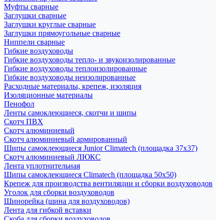
Муфты сварные
Заглушки сварные
Заглушки круглые сварные
Заглушки прямоугольные сварные
Ниппели сварные
Гибкие воздуховоды
Гибкие воздуховоды тепло- и звукоизолированные
Гибкие воздуховоды теплоизолированные
Гибкие воздуховоды неизолированные
Расходные материалы, крепеж, изоляция
Изоляционные материалы
Пенофол
Ленты самоклеющиеся, скотчи и шипы
Скотч ПВХ
Скотч алюминиевый
Скотч алюминиевый армированный
Шипы самоклеющиеся Junior Climatech (площадка 37х37)
Скотч алюминиевый ЛЮКС
Лента уплотнительная
Шипы самоклеющиеся Climatech (площадка 50х50)
Крепеж для производства вентиляции и сборки воздуховодов
Уголок для сборки воздуховодов
Шинорейка (шина для воздуховодов)
Лента для гибкой вставки
Скоба для сборки воздуховодов