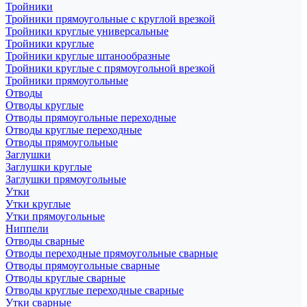
Тройники
Тройники прямоугольные с круглой врезкой
Тройники круглые универсальные
Тройники круглые
Тройники круглые штанообразные
Тройники круглые с прямоугольной врезкой
Тройники прямоугольные
Отводы
Отводы круглые
Отводы прямоугольные переходные
Отводы круглые переходные
Отводы прямоугольные
Заглушки
Заглушки круглые
Заглушки прямоугольные
Утки
Утки круглые
Утки прямоугольные
Ниппели
Отводы сварные
Отводы переходные прямоугольные сварные
Отводы прямоугольные сварные
Отводы круглые сварные
Отводы круглые переходные сварные
Утки сварные