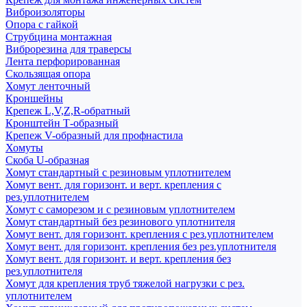
Виброизоляторы
Опора с гайкой
Струбцина монтажная
Виброрезина для траверсы
Лента перфорированная
Скользящая опора
Хомут ленточный
Кроншейны
Крепеж L,V,Z,R-обратный
Кронштейн Т-образный
Крепеж V-образный для профнастила
Хомуты
Скоба U-образная
Хомут стандартный с резиновым уплотнителем
Хомут вент. для горизонт. и верт. крепления с
рез.уплотнителем
Хомут с саморезом и с резиновым уплотнителем
Хомут стандартный без резинового уплотнителя
Хомут вент. для горизонт. крепления с рез.уплотнителем
Хомут вент. для горизонт. крепления без рез.уплотнителя
Хомут вент. для горизонт. и верт. крепления без
рез.уплотнителя
Хомут для крепления труб тяжелой нагрузки с рез.
уплотнителем