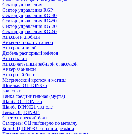
Сектор управления
Сектор управления RGP
Сектор управления RG-30
Сектор управления RG-50
Сектор управления RG-20
Сектор управления RG-60
Анкеры и дюбили
Анкерный болт с гайкой
Анкер клиновой
Дюбель распорный нейлон
Анкер клин
Анкер латунный забивой с насечкой
Анкер забивной
Анкерный болт
Метрический крепеж и метизы
Шпилька ОЦ DIN975
Заклепки
Гайка соединительная (муфта)
Шайба ОЦ DIN125
Шайба DIN9021 ув.поле
Гайка ОЦ DIN934
Сантехнический болт
Саморезы ОЦ пш/сверло по металлу
Болт ОЦ DIN933 с полной резьбой
Крепеж для монтажа инженерных систем