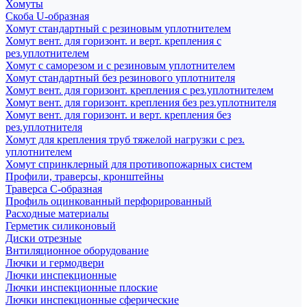
Хомуты
Скоба U-образная
Хомут стандартный с резиновым уплотнителем
Хомут вент. для горизонт. и верт. крепления с
рез.уплотнителем
Хомут с саморезом и с резиновым уплотнителем
Хомут стандартный без резинового уплотнителя
Хомут вент. для горизонт. крепления с рез.уплотнителем
Хомут вент. для горизонт. крепления без рез.уплотнителя
Хомут вент. для горизонт. и верт. крепления без
рез.уплотнителя
Хомут для крепления труб тяжелой нагрузки с рез.
уплотнителем
Хомут спринклерный для противопожарных систем
Профили, траверсы, кронштейны
Траверса С-образная
Профиль оцинкованный перфорированный
Расходные материалы
Герметик силиконовый
Диски отрезные
Внтиляционное оборудование
Лючки и гермодвери
Лючки инспекционные
Лючки инспекционные плоские
Лючки инспекционные сферические