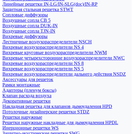
Линейные решетки IN-LG/IN-SLG(doc)/IN-RP
Защитная стальная решетка STWT
Сопловые диффузоры
Воздушные сопла СВ 5
Воздушные сопла DUK-IN
Воздушные сопла TJN-IN
Вихревые диффузоры
Лестничные воздухораспределители NSCH
Вихревые воздухораспределители NS 4
Вихревые круговые воздухораспределители NWM
Вихревые четырехсторонние воздухораспределители NWC
Вихревые воздухораспределители NS 8
Вихревые воздухораспределители NS 5
Вихревые воздухораспределители дальнего действия NSDZ
Аксессуары для решеток
Рамки монтажные
Адаптеры (пленум боксы)
Клапан расхода воздуха
Декоративные решетки
Накладная решетка для клапанов дымоудаления HPD
Потолочные дизайнерские решетки STDZ
Решетки наружные
Решетки наружные накладные для дымоудаления HPDL
Инерционные решетки WS
Защитно-акустические решетки SWG