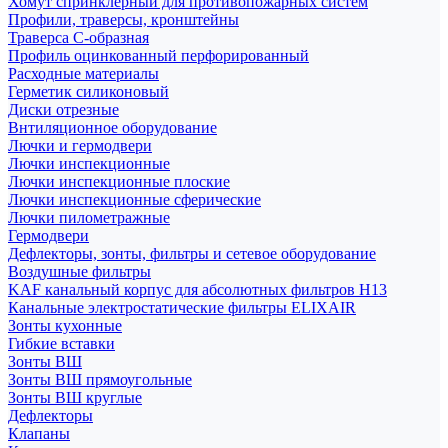
Хомут спринклерный для противопожарных систем
Профили, траверсы, кронштейны
Траверса С-образная
Профиль оцинкованный перфорированный
Расходные материалы
Герметик силиконовый
Диски отрезные
Внтиляционное оборудование
Лючки и гермодвери
Лючки инспекционные
Лючки инспекционные плоские
Лючки инспекционные сферические
Лючки пилометражные
Гермодвери
Дефлекторы, зонты, фильтры и сетевое оборудование
Воздушные фильтры
KAF канальный корпус для абсолютных фильтров H13
Канальные электростатические фильтры ELIXAIR
Зонты кухонные
Гибкие вставки
Зонты ВШ
Зонты ВШ прямоугольные
Зонты ВШ круглые
Дефлекторы
Клапаны