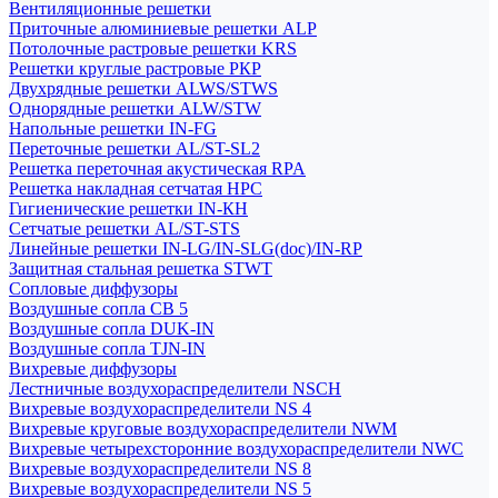
Вентиляционные решетки
Приточные алюминиевые решетки ALP
Потолочные растровые решетки KRS
Решетки круглые растровые РКР
Двухрядные решетки ALWS/STWS
Однорядные решетки ALW/STW
Напольные решетки IN-FG
Переточные решетки AL/ST-SL2
Решетка переточная акустическая RPA
Решетка накладная сетчатая НРС
Гигиенические решетки IN-КН
Сетчатые решетки AL/ST-STS
Линейные решетки IN-LG/IN-SLG(doc)/IN-RP
Защитная стальная решетка STWT
Сопловые диффузоры
Воздушные сопла СВ 5
Воздушные сопла DUK-IN
Воздушные сопла TJN-IN
Вихревые диффузоры
Лестничные воздухораспределители NSCH
Вихревые воздухораспределители NS 4
Вихревые круговые воздухораспределители NWM
Вихревые четырехсторонние воздухораспределители NWC
Вихревые воздухораспределители NS 8
Вихревые воздухораспределители NS 5