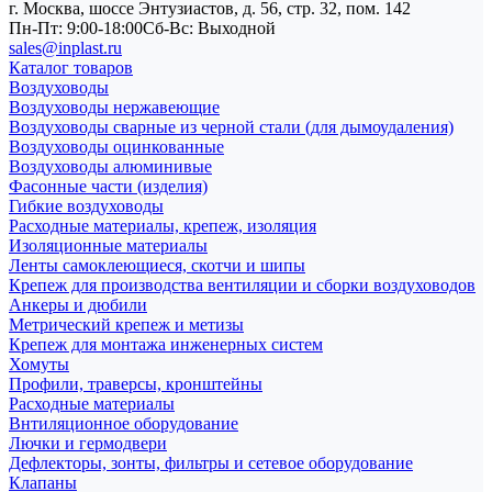
г. Москва, шоссе Энтузиастов, д. 56, стр. 32, пом. 142
Пн-Пт: 9:00-18:00
Cб-Вс: Выходной
sales@inplast.ru
Каталог товаров
Воздуховоды
Воздуховоды нержавеющие
Воздуховоды сварные из черной стали (для дымоудаления)
Воздуховоды оцинкованные
Воздуховоды алюминивые
Фасонные части (изделия)
Гибкие воздуховоды
Расходные материалы, крепеж, изоляция
Изоляционные материалы
Ленты самоклеющиеся, скотчи и шипы
Крепеж для производства вентиляции и сборки воздуховодов
Анкеры и дюбили
Метрический крепеж и метизы
Крепеж для монтажа инженерных систем
Хомуты
Профили, траверсы, кронштейны
Расходные материалы
Внтиляционное оборудование
Лючки и гермодвери
Дефлекторы, зонты, фильтры и сетевое оборудование
Клапаны