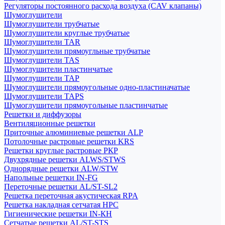
Регуляторы постоянного расхода воздуха (CAV клапаны)
Шумоглушители
Шумоглушители трубчатые
Шумоглушители круглые трубчатые
Шумоглушители TAR
Шумоглушители прямоугльные трубчатые
Шумоглушители TAS
Шумоглушители пластинчатые
Шумоглушители TAP
Шумоглушители прямоугольные одно-пластиначатые
Шумоглушители TAPS
Шумоглушители прямоугольные пластинчатые
Решетки и диффузоры
Вентиляционные решетки
Приточные алюминиевые решетки ALP
Потолочные растровые решетки KRS
Решетки круглые растровые РКР
Двухрядные решетки ALWS/STWS
Однорядные решетки ALW/STW
Напольные решетки IN-FG
Переточные решетки AL/ST-SL2
Решетка переточная акустическая RPA
Решетка накладная сетчатая НРС
Гигиенические решетки IN-КН
Сетчатые решетки AL/ST-STS