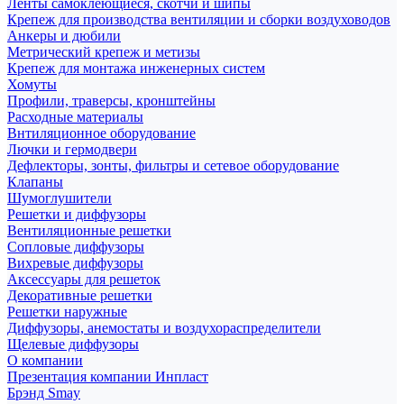
Ленты самоклеющиеся, скотчи и шипы
Крепеж для производства вентиляции и сборки воздуховодов
Анкеры и дюбили
Метрический крепеж и метизы
Крепеж для монтажа инженерных систем
Хомуты
Профили, траверсы, кронштейны
Расходные материалы
Внтиляционное оборудование
Лючки и гермодвери
Дефлекторы, зонты, фильтры и сетевое оборудование
Клапаны
Шумоглушители
Решетки и диффузоры
Вентиляционные решетки
Сопловые диффузоры
Вихревые диффузоры
Аксессуары для решеток
Декоративные решетки
Решетки наружные
Диффузоры, анемостаты и воздухораспределители
Щелевые диффузоры
О компании
Презентация компании Инпласт
Брэнд Smay