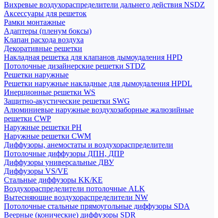
Вихревые воздухораспределители дальнего действия NSDZ
Аксессуары для решеток
Рамки монтажные
Адаптеры (пленум боксы)
Клапан расхода воздуха
Декоративные решетки
Накладная решетка для клапанов дымоудаления HPD
Потолочные дизайнерские решетки STDZ
Решетки наружные
Решетки наружные накладные для дымоудаления HPDL
Инерционные решетки WS
Защитно-акустические решетки SWG
Алюминиевые наружные воздухозаборные жалюзийные
решетки CWP
Наружные решетки РН
Наружные решетки CWM
Диффузоры, анемостаты и воздухораспределители
Потолочные диффузоры ДПН, ДПР
Диффузоры универсальные ДВУ
Диффузоры VS/VE
Стальные диффузоры KK/KE
Воздухораспределители потолочные ALK
Вытесняющие воздухораспределители NW
Потолочные стальные прямоугольные диффузоры SDA
Веерные (конические) диффузоры SDR