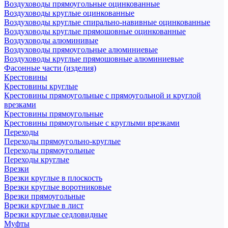
Воздуховоды прямоугольные оцинкованные
Воздуховоды круглые оцинкованные
Воздуховоды круглые спирально-навивные оцинкованные
Воздуховоды круглые прямошовные оцинкованные
Воздуховоды алюминивые
Воздуховоды прямоугольные алюминиевые
Воздуховоды круглые прямошовные алюминиевые
Фасонные части (изделия)
Крестовины
Крестовины круглые
Крестовины прямоугольные с прямоугольной и круглой
врезками
Крестовины прямоугольные
Крестовины прямоугольные с круглыми врезками
Переходы
Переходы прямоугольно-круглые
Переходы прямоугольные
Переходы круглые
Врезки
Врезки круглые в плоскость
Врезки круглые воротниковые
Врезки прямоугольные
Врезки круглые в лист
Врезки круглые седловидные
Муфты