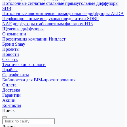
Потолочные сетчатые стальные прямоугольные диффузоры
SDB
Потолочные алюминиевые прямоугольные диффузоры ALDA
Перфорированные воздухораспределители SDBP
NAF диффузоры с абсолютным фильтром Н13
Щелевые диффузоры
О компании
Презентация компании Инпласт
Брэнд Smay
Проекты
Новости
Скачать
Технические каталоги
Прайсы
Сертификаты
Библиотека для BIM-проектирования
Оплата
Доставка
Гарантии
Акции
Контакты
Поиск
Логин