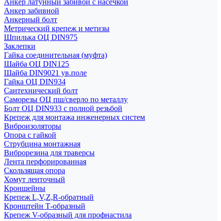
Анкер латунный забивой с насечкой
Анкер забивной
Анкерный болт
Метрический крепеж и метизы
Шпилька ОЦ DIN975
Заклепки
Гайка соединительная (муфта)
Шайба ОЦ DIN125
Шайба DIN9021 ув.поле
Гайка ОЦ DIN934
Сантехнический болт
Саморезы ОЦ пш/сверло по металлу
Болт ОЦ DIN933 с полной резьбой
Крепеж для монтажа инженерных систем
Виброизоляторы
Опора с гайкой
Струбцина монтажная
Виброрезина для траверсы
Лента перфорированная
Скользящая опора
Хомут ленточный
Кроншейны
Крепеж L,V,Z,R-обратный
Кронштейн Т-образный
Крепеж V-образный для профнастила