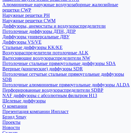
Алюминиевые наружные воздухозаборные жалюзийные
решетки CWP
Наружные решетки РН
Наружные решетки CWM
Диффузоры, анемостаты и воздухораспределители
Потолочные диффузоры ДПН, ДПР
Диффузоры универсальные ДВУ
Диффузоры VS/VE
Стальные диффузоры KK/KE
Воздухораспределители потолочные ALK
Вытесняющие воздухораспределители NW
Потолочные стальные прямоугольные диффузоры SDA
Веерные (конические) диффузоры SDR
Потолочные сетчатые стальные прямоугольные диффузоры
SDB
Потолочные алюминиевые прямоугольные диффузоры ALDA
Перфорированные воздухораспределители SDBP
NAF диффузоры с абсолютным фильтром Н13
Щелевые диффузоры
О компании
Презентация компании Инпласт
Брэнд Smay
Проекты
Новости
Скачать