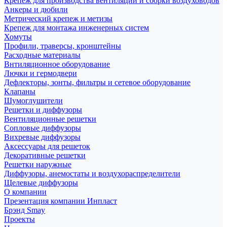
Крепеж для производства вентиляции и сборки воздуховодов
Анкеры и дюбили
Метрический крепеж и метизы
Крепеж для монтажа инженерных систем
Хомуты
Профили, траверсы, кронштейны
Расходные материалы
Внтиляционное оборудование
Лючки и гермодвери
Дефлекторы, зонты, фильтры и сетевое оборудование
Клапаны
Шумоглушители
Решетки и диффузоры
Вентиляционные решетки
Сопловые диффузоры
Вихревые диффузоры
Аксессуары для решеток
Декоративные решетки
Решетки наружные
Диффузоры, анемостаты и воздухораспределители
Щелевые диффузоры
О компании
Презентация компании Инпласт
Брэнд Smay
Проекты