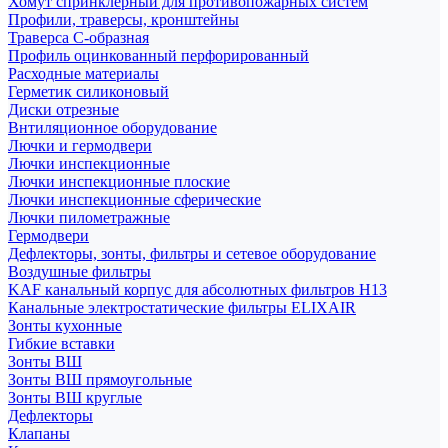
Хомут спринклерный для противопожарных систем
Профили, траверсы, кронштейны
Траверса С-образная
Профиль оцинкованный перфорированный
Расходные материалы
Герметик силиконовый
Диски отрезные
Внтиляционное оборудование
Лючки и гермодвери
Лючки инспекционные
Лючки инспекционные плоские
Лючки инспекционные сферические
Лючки пилометражные
Гермодвери
Дефлекторы, зонты, фильтры и сетевое оборудование
Воздушные фильтры
KAF канальный корпус для абсолютных фильтров H13
Канальные электростатические фильтры ELIXAIR
Зонты кухонные
Гибкие вставки
Зонты ВШ
Зонты ВШ прямоугольные
Зонты ВШ круглые
Дефлекторы
Клапаны