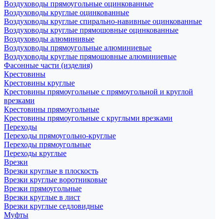
Воздуховоды прямоугольные оцинкованные
Воздуховоды круглые оцинкованные
Воздуховоды круглые спирально-навивные оцинкованные
Воздуховоды круглые прямошовные оцинкованные
Воздуховоды алюминивые
Воздуховоды прямоугольные алюминиевые
Воздуховоды круглые прямошовные алюминиевые
Фасонные части (изделия)
Крестовины
Крестовины круглые
Крестовины прямоугольные с прямоугольной и круглой
врезками
Крестовины прямоугольные
Крестовины прямоугольные с круглыми врезками
Переходы
Переходы прямоугольно-круглые
Переходы прямоугольные
Переходы круглые
Врезки
Врезки круглые в плоскость
Врезки круглые воротниковые
Врезки прямоугольные
Врезки круглые в лист
Врезки круглые седловидные
Муфты