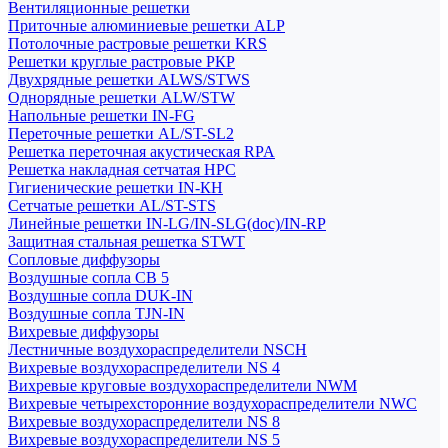
Вентиляционные решетки
Приточные алюминиевые решетки ALP
Потолочные растровые решетки KRS
Решетки круглые растровые РКР
Двухрядные решетки ALWS/STWS
Однорядные решетки ALW/STW
Напольные решетки IN-FG
Переточные решетки AL/ST-SL2
Решетка переточная акустическая RPA
Решетка накладная сетчатая НРС
Гигиенические решетки IN-КН
Сетчатые решетки AL/ST-STS
Линейные решетки IN-LG/IN-SLG(doc)/IN-RP
Защитная стальная решетка STWT
Сопловые диффузоры
Воздушные сопла СВ 5
Воздушные сопла DUK-IN
Воздушные сопла TJN-IN
Вихревые диффузоры
Лестничные воздухораспределители NSCH
Вихревые воздухораспределители NS 4
Вихревые круговые воздухораспределители NWM
Вихревые четырехсторонние воздухораспределители NWC
Вихревые воздухораспределители NS 8
Вихревые воздухораспределители NS 5