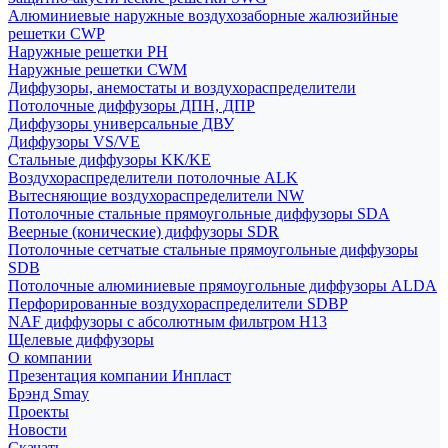
Алюминиевые наружные воздухозаборные жалюзийные
решетки CWP
Наружные решетки РН
Наружные решетки CWM
Диффузоры, анемостаты и воздухораспределители
Потолочные диффузоры ДПН, ДПР
Диффузоры универсальные ДВУ
Диффузоры VS/VE
Стальные диффузоры KK/KE
Воздухораспределители потолочные ALK
Вытесняющие воздухораспределители NW
Потолочные стальные прямоугольные диффузоры SDA
Веерные (конические) диффузоры SDR
Потолочные сетчатые стальные прямоугольные диффузоры
SDB
Потолочные алюминиевые прямоугольные диффузоры ALDA
Перфорированные воздухораспределители SDBP
NAF диффузоры с абсолютным фильтром Н13
Щелевые диффузоры
О компании
Презентация компании Инпласт
Брэнд Smay
Проекты
Новости
Скачать