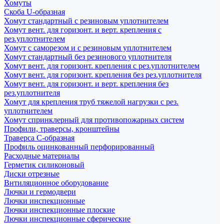
Хомуты
Скоба U-образная
Хомут стандартный с резиновым уплотнителем
Хомут вент. для горизонт. и верт. крепления с
рез.уплотнителем
Хомут с саморезом и с резиновым уплотнителем
Хомут стандартный без резинового уплотнителя
Хомут вент. для горизонт. крепления с рез.уплотнителем
Хомут вент. для горизонт. крепления без рез.уплотнителя
Хомут вент. для горизонт. и верт. крепления без
рез.уплотнителя
Хомут для крепления труб тяжелой нагрузки с рез.
уплотнителем
Хомут спринклерный для противопожарных систем
Профили, траверсы, кронштейны
Траверса С-образная
Профиль оцинкованный перфорированный
Расходные материалы
Герметик силиконовый
Диски отрезные
Внтиляционное оборудование
Лючки и гермодвери
Лючки инспекционные
Лючки инспекционные плоские
Лючки инспекционные сферические