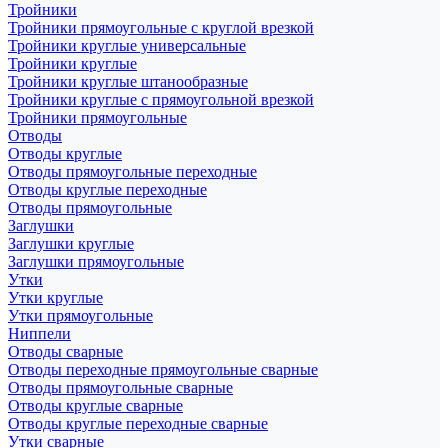
Тройники
Тройники прямоугольные с круглой врезкой
Тройники круглые универсальные
Тройники круглые
Тройники круглые штанообразные
Тройники круглые с прямоугольной врезкой
Тройники прямоугольные
Отводы
Отводы круглые
Отводы прямоугольные переходные
Отводы круглые переходные
Отводы прямоугольные
Заглушки
Заглушки круглые
Заглушки прямоугольные
Утки
Утки круглые
Утки прямоугольные
Ниппели
Отводы сварные
Отводы переходные прямоугольные сварные
Отводы прямоугольные сварные
Отводы круглые сварные
Отводы круглые переходные сварные
Утки сварные