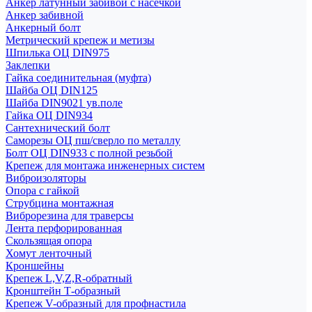
Анкер латунный забивой с насечкой
Анкер забивной
Анкерный болт
Метрический крепеж и метизы
Шпилька ОЦ DIN975
Заклепки
Гайка соединительная (муфта)
Шайба ОЦ DIN125
Шайба DIN9021 ув.поле
Гайка ОЦ DIN934
Сантехнический болт
Саморезы ОЦ пш/сверло по металлу
Болт ОЦ DIN933 с полной резьбой
Крепеж для монтажа инженерных систем
Виброизоляторы
Опора с гайкой
Струбцина монтажная
Виброрезина для траверсы
Лента перфорированная
Скользящая опора
Хомут ленточный
Кроншейны
Крепеж L,V,Z,R-обратный
Кронштейн Т-образный
Крепеж V-образный для профнастила