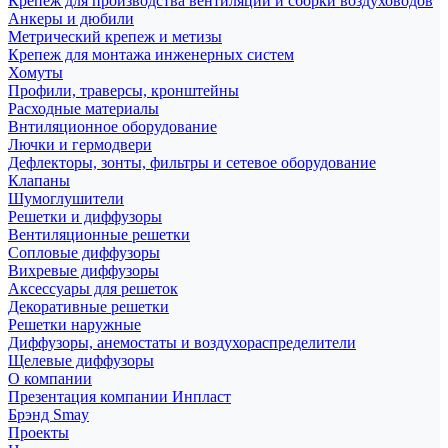
Крепеж для производства вентиляции и сборки воздуховодов
Анкеры и дюбили
Метрический крепеж и метизы
Крепеж для монтажа инженерных систем
Хомуты
Профили, траверсы, кронштейны
Расходные материалы
Внтиляционное оборудование
Лючки и гермодвери
Дефлекторы, зонты, фильтры и сетевое оборудование
Клапаны
Шумоглушители
Решетки и диффузоры
Вентиляционные решетки
Сопловые диффузоры
Вихревые диффузоры
Аксессуары для решеток
Декоративные решетки
Решетки наружные
Диффузоры, анемостаты и воздухораспределители
Щелевые диффузоры
О компании
Презентация компании Инпласт
Брэнд Smay
Проекты