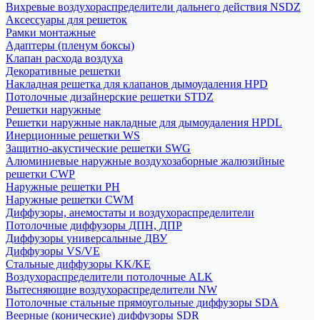
Вихревые воздухораспределители дальнего действия NSDZ
Аксессуары для решеток
Рамки монтажные
Адаптеры (пленум боксы)
Клапан расхода воздуха
Декоративные решетки
Накладная решетка для клапанов дымоудаления HPD
Потолочные дизайнерские решетки STDZ
Решетки наружные
Решетки наружные накладные для дымоудаления HPDL
Инерционные решетки WS
Защитно-акустические решетки SWG
Алюминиевые наружные воздухозаборные жалюзийные
решетки CWP
Наружные решетки РН
Наружные решетки CWM
Диффузоры, анемостаты и воздухораспределители
Потолочные диффузоры ДПН, ДПР
Диффузоры универсальные ДВУ
Диффузоры VS/VE
Стальные диффузоры KK/KE
Воздухораспределители потолочные ALK
Вытесняющие воздухораспределители NW
Потолочные стальные прямоугольные диффузоры SDA
Веерные (конические) диффузоры SDR