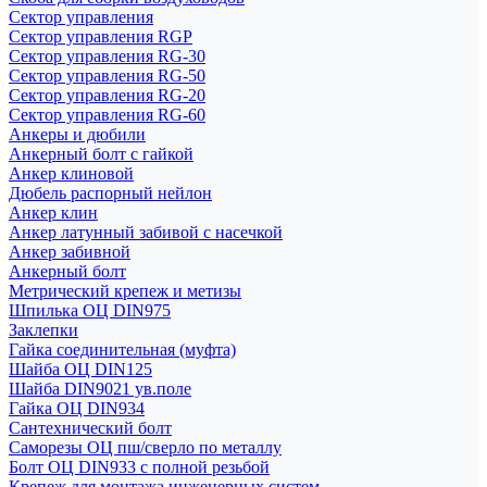
Сектор управления
Сектор управления RGP
Сектор управления RG-30
Сектор управления RG-50
Сектор управления RG-20
Сектор управления RG-60
Анкеры и дюбили
Анкерный болт с гайкой
Анкер клиновой
Дюбель распорный нейлон
Анкер клин
Анкер латунный забивой с насечкой
Анкер забивной
Анкерный болт
Метрический крепеж и метизы
Шпилька ОЦ DIN975
Заклепки
Гайка соединительная (муфта)
Шайба ОЦ DIN125
Шайба DIN9021 ув.поле
Гайка ОЦ DIN934
Сантехнический болт
Саморезы ОЦ пш/сверло по металлу
Болт ОЦ DIN933 с полной резьбой
Крепеж для монтажа инженерных систем