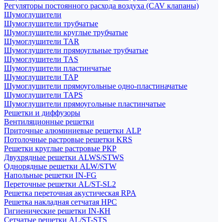
Регуляторы постоянного расхода воздуха (CAV клапаны)
Шумоглушители
Шумоглушители трубчатые
Шумоглушители круглые трубчатые
Шумоглушители TAR
Шумоглушители прямоугльные трубчатые
Шумоглушители TAS
Шумоглушители пластинчатые
Шумоглушители TAP
Шумоглушители прямоугольные одно-пластиначатые
Шумоглушители TAPS
Шумоглушители прямоугольные пластинчатые
Решетки и диффузоры
Вентиляционные решетки
Приточные алюминиевые решетки ALP
Потолочные растровые решетки KRS
Решетки круглые растровые РКР
Двухрядные решетки ALWS/STWS
Однорядные решетки ALW/STW
Напольные решетки IN-FG
Переточные решетки AL/ST-SL2
Решетка переточная акустическая RPA
Решетка накладная сетчатая НРС
Гигиенические решетки IN-КН
Сетчатые решетки AL/ST-STS