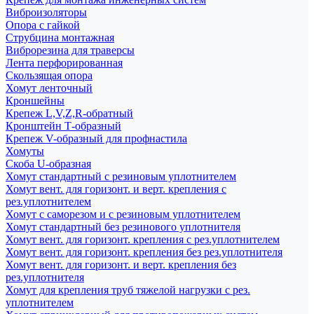
Виброизоляторы
Опора с гайкой
Струбцина монтажная
Виброрезина для траверсы
Лента перфорированная
Скользящая опора
Хомут ленточный
Кроншейны
Крепеж L,V,Z,R-обратный
Кронштейн Т-образный
Крепеж V-образный для профнастила
Хомуты
Скоба U-образная
Хомут стандартный с резиновым уплотнителем
Хомут вент. для горизонт. и верт. крепления с
рез.уплотнителем
Хомут с саморезом и с резиновым уплотнителем
Хомут стандартный без резинового уплотнителя
Хомут вент. для горизонт. крепления с рез.уплотнителем
Хомут вент. для горизонт. крепления без рез.уплотнителя
Хомут вент. для горизонт. и верт. крепления без
рез.уплотнителя
Хомут для крепления труб тяжелой нагрузки с рез.
уплотнителем