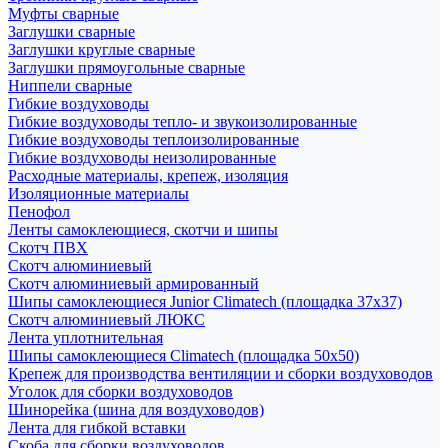
Муфты сварные
Заглушки сварные
Заглушки круглые сварные
Заглушки прямоугольные сварные
Ниппели сварные
Гибкие воздуховоды
Гибкие воздуховоды тепло- и звукоизолированные
Гибкие воздуховоды теплоизолированные
Гибкие воздуховоды неизолированные
Расходные материалы, крепеж, изоляция
Изоляционные материалы
Пенофол
Ленты самоклеющиеся, скотчи и шипы
Скотч ПВХ
Скотч алюминиевый
Скотч алюминиевый армированный
Шипы самоклеющиеся Junior Climatech (площадка 37х37)
Скотч алюминиевый ЛЮКС
Лента уплотнительная
Шипы самоклеющиеся Climatech (площадка 50х50)
Крепеж для производства вентиляции и сборки воздуховодов
Уголок для сборки воздуховодов
Шинорейка (шина для воздуховодов)
Лента для гибкой вставки
Скоба для сборки воздуховодов