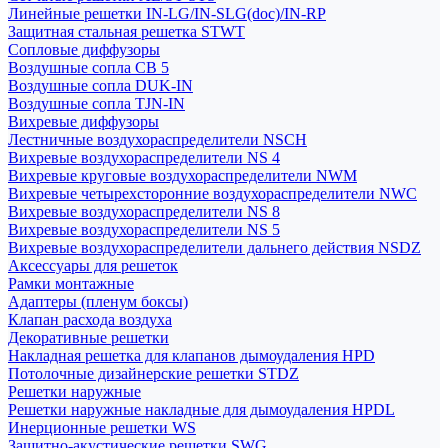
Линейные решетки IN-LG/IN-SLG(doc)/IN-RP
Защитная стальная решетка STWT
Сопловые диффузоры
Воздушные сопла СВ 5
Воздушные сопла DUK-IN
Воздушные сопла TJN-IN
Вихревые диффузоры
Лестничные воздухораспределители NSCH
Вихревые воздухораспределители NS 4
Вихревые круговые воздухораспределители NWM
Вихревые четырехсторонние воздухораспределители NWC
Вихревые воздухораспределители NS 8
Вихревые воздухораспределители NS 5
Вихревые воздухораспределители дальнего действия NSDZ
Аксессуары для решеток
Рамки монтажные
Адаптеры (пленум боксы)
Клапан расхода воздуха
Декоративные решетки
Накладная решетка для клапанов дымоудаления HPD
Потолочные дизайнерские решетки STDZ
Решетки наружные
Решетки наружные накладные для дымоудаления HPDL
Инерционные решетки WS
Защитно-акустические решетки SWG