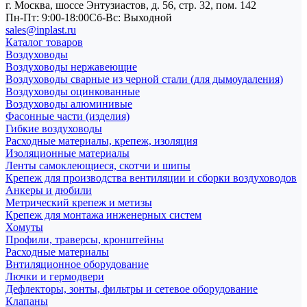
г. Москва, шоссе Энтузиастов, д. 56, стр. 32, пом. 142
Пн-Пт: 9:00-18:00
Cб-Вс: Выходной
sales@inplast.ru
Каталог товаров
Воздуховоды
Воздуховоды нержавеющие
Воздуховоды сварные из черной стали (для дымоудаления)
Воздуховоды оцинкованные
Воздуховоды алюминивые
Фасонные части (изделия)
Гибкие воздуховоды
Расходные материалы, крепеж, изоляция
Изоляционные материалы
Ленты самоклеющиеся, скотчи и шипы
Крепеж для производства вентиляции и сборки воздуховодов
Анкеры и дюбили
Метрический крепеж и метизы
Крепеж для монтажа инженерных систем
Хомуты
Профили, траверсы, кронштейны
Расходные материалы
Внтиляционное оборудование
Лючки и гермодвери
Дефлекторы, зонты, фильтры и сетевое оборудование
Клапаны