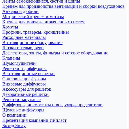
Ленты самоклеющиеся, скотчи и шипы
Крепеж для производства вентиляции и сборки воздуховодов
Анкеры и дюбили
Метрический крепеж и метизы
Крепеж для монтажа инженерных систем
Хомуты
Профили, траверсы, кронштейны
Расходные материалы
Внтиляционное оборудование
Лючки и гермодвери
Дефлекторы, зонты, фильтры и сетевое оборудование
Клапаны
Шумоглушители
Решетки и диффузоры
Вентиляционные решетки
Сопловые диффузоры
Вихревые диффузоры
Аксессуары для решеток
Декоративные решетки
Решетки наружные
Диффузоры, анемостаты и воздухораспределители
Щелевые диффузоры
О компании
Презентация компании Инпласт
Брэнд Smay