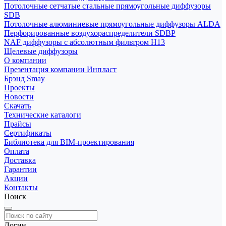
Потолочные сетчатые стальные прямоугольные диффузоры
SDB
Потолочные алюминиевые прямоугольные диффузоры ALDA
Перфорированные воздухораспределители SDBP
NAF диффузоры с абсолютным фильтром Н13
Щелевые диффузоры
О компании
Презентация компании Инпласт
Брэнд Smay
Проекты
Новости
Скачать
Технические каталоги
Прайсы
Сертификаты
Библиотека для BIM-проектирования
Оплата
Доставка
Гарантии
Акции
Контакты
Поиск
Логин