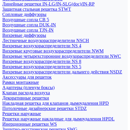
Линейные решетки IN-LG/IN-SLG(doc)/IN-RP
Защитная стальная решетка STWT
Сопловые диффузоры
Воздушные сопла СВ 5
Воздушные сопла DUK-IN
Воздушные сопла TJN-IN
Вихревые диффузоры
Лестничные воздухораспределители NSCH
Вихревые воздухораспределители NS 4
Вихревые круговые воздухораспределители NWM
Вихревые четырехсторонние воздухораспределители NWC
Вихревые воздухораспределители NS 8
Вихревые воздухораспределители NS 5
Вихревые воздухораспределители дальнего действия NSDZ
Аксессуары для решеток
Рамки монтажные
Адаптеры (пленум боксы)
Клапан расхода воздуха
Декоративные решетки
Накладная решетка для клапанов дымоудаления HPD
Потолочные дизайнерские решетки STDZ
Решетки наружные
Решетки наружные накладные для дымоудаления HPDL
Инерционные решетки WS
Защитно-акустические решетки SWG