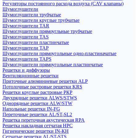
Регуляторы постоянного расхода воздуха (CAV клапаны)
Шумоглушители
Шумоглушители трубчатые
Шумоглушители круглые трубчатые
Шумоглушители TAR
Шумоглушители прямоугльные трубчатые
Шумоглушители TAS
Шумоглушители пластинчатые
Шумоглушители TAP
Шумоглушители прямоугольные одно-пластиначатые
Шумоглушители TAPS
Шумоглушители прямоугольные пластинчатые
Решетки и диффузоры
Вентиляционные решетки
Приточные алюминиевые решетки ALP
Потолочные растровые решетки KRS
Решетки круглые растровые РКР
Двухрядные решетки ALWS/STWS
Однорядные решетки ALW/STW
Напольные решетки IN-FG
Переточные решетки AL/ST-SL2
Решетка переточная акустическая RPA
Решетка накладная сетчатая НРС
Гигиенические решетки IN-КН
Сетчатые решетки AL/ST-STS