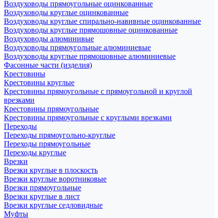
Воздуховоды прямоугольные оцинкованные
Воздуховоды круглые оцинкованные
Воздуховоды круглые спирально-навивные оцинкованные
Воздуховоды круглые прямошовные оцинкованные
Воздуховоды алюминивые
Воздуховоды прямоугольные алюминиевые
Воздуховоды круглые прямошовные алюминиевые
Фасонные части (изделия)
Крестовины
Крестовины круглые
Крестовины прямоугольные с прямоугольной и круглой
врезками
Крестовины прямоугольные
Крестовины прямоугольные с круглыми врезками
Переходы
Переходы прямоугольно-круглые
Переходы прямоугольные
Переходы круглые
Врезки
Врезки круглые в плоскость
Врезки круглые воротниковые
Врезки прямоугольные
Врезки круглые в лист
Врезки круглые седловидные
Муфты