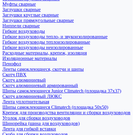
Муфты сварные
Заглушки сварные
Заглушки круглые сварные
Заглушки прямоугольные сварные
Ниппели сварные
Гибкие воздуховоды
Гибкие воздуховоды тепло- и звукоизолированные
Гибкие воздуховоды теплоизолированные
Гибкие воздуховоды неизолированные
Расходные материалы, крепеж, изоляция
Изоляционные материалы
Пенофол
Ленты самоклеющиеся, скотчи и шипы
Скотч ПВХ
Скотч алюминиевый
Скотч алюминиевый армированный
Шипы самоклеющиеся Junior Climatech (площадка 37х37)
Скотч алюминиевый ЛЮКС
Лента уплотнительная
Шипы самоклеющиеся Climatech (площадка 50х50)
Крепеж для производства вентиляции и сборки воздуховодов
Уголок для сборки воздуховодов
Шинорейка (шина для воздуховодов)
Лента для гибкой вставки
Скоба для сборки воздуховодов