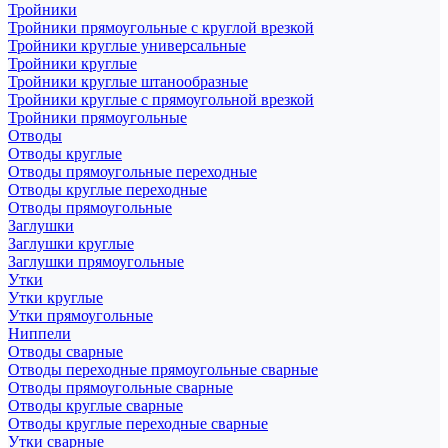
Тройники
Тройники прямоугольные с круглой врезкой
Тройники круглые универсальные
Тройники круглые
Тройники круглые штанообразные
Тройники круглые с прямоугольной врезкой
Тройники прямоугольные
Отводы
Отводы круглые
Отводы прямоугольные переходные
Отводы круглые переходные
Отводы прямоугольные
Заглушки
Заглушки круглые
Заглушки прямоугольные
Утки
Утки круглые
Утки прямоугольные
Ниппели
Отводы сварные
Отводы переходные прямоугольные сварные
Отводы прямоугольные сварные
Отводы круглые сварные
Отводы круглые переходные сварные
Утки сварные