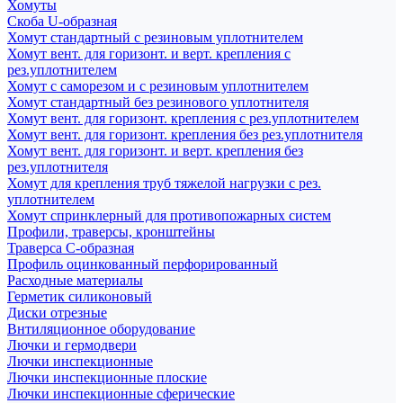
Хомуты
Скоба U-образная
Хомут стандартный с резиновым уплотнителем
Хомут вент. для горизонт. и верт. крепления с
рез.уплотнителем
Хомут с саморезом и с резиновым уплотнителем
Хомут стандартный без резинового уплотнителя
Хомут вент. для горизонт. крепления с рез.уплотнителем
Хомут вент. для горизонт. крепления без рез.уплотнителя
Хомут вент. для горизонт. и верт. крепления без
рез.уплотнителя
Хомут для крепления труб тяжелой нагрузки с рез.
уплотнителем
Хомут спринклерный для противопожарных систем
Профили, траверсы, кронштейны
Траверса С-образная
Профиль оцинкованный перфорированный
Расходные материалы
Герметик силиконовый
Диски отрезные
Внтиляционное оборудование
Лючки и гермодвери
Лючки инспекционные
Лючки инспекционные плоские
Лючки инспекционные сферические