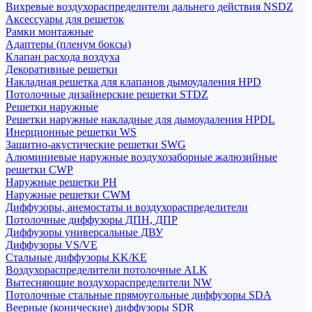
Вихревые воздухораспределители дальнего действия NSDZ
Аксессуары для решеток
Рамки монтажные
Адаптеры (пленум боксы)
Клапан расхода воздуха
Декоративные решетки
Накладная решетка для клапанов дымоудаления HPD
Потолочные дизайнерские решетки STDZ
Решетки наружные
Решетки наружные накладные для дымоудаления HPDL
Инерционные решетки WS
Защитно-акустические решетки SWG
Алюминиевые наружные воздухозаборные жалюзийные
решетки CWP
Наружные решетки РН
Наружные решетки CWM
Диффузоры, анемостаты и воздухораспределители
Потолочные диффузоры ДПН, ДПР
Диффузоры универсальные ДВУ
Диффузоры VS/VE
Стальные диффузоры KK/KE
Воздухораспределители потолочные ALK
Вытесняющие воздухораспределители NW
Потолочные стальные прямоугольные диффузоры SDA
Веерные (конические) диффузоры SDR