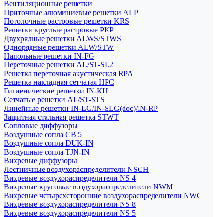
Вентиляционные решетки
Приточные алюминиевые решетки ALP
Потолочные растровые решетки KRS
Решетки круглые растровые РКР
Двухрядные решетки ALWS/STWS
Однорядные решетки ALW/STW
Напольные решетки IN-FG
Переточные решетки AL/ST-SL2
Решетка переточная акустическая RPA
Решетка накладная сетчатая НРС
Гигиенические решетки IN-КН
Сетчатые решетки AL/ST-STS
Линейные решетки IN-LG/IN-SLG(doc)/IN-RP
Защитная стальная решетка STWT
Сопловые диффузоры
Воздушные сопла СВ 5
Воздушные сопла DUK-IN
Воздушные сопла TJN-IN
Вихревые диффузоры
Лестничные воздухораспределители NSCH
Вихревые воздухораспределители NS 4
Вихревые круговые воздухораспределители NWM
Вихревые четырехсторонние воздухораспределители NWC
Вихревые воздухораспределители NS 8
Вихревые воздухораспределители NS 5