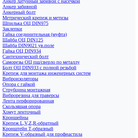
Анкер латунный забивой с насечкой
Анкер забивной
Анкерный болт
Метрический крепеж и метизы
Шпилька ОЦ DIN975
Заклепки
Гайка соединительная (муфта)
Шайба ОЦ DIN125
Шайба DIN9021 ув.поле
Гайка ОЦ DIN934
Сантехнический болт
Саморезы ОЦ пш/сверло по металлу
Болт ОЦ DIN933 с полной резьбой
Крепеж для монтажа инженерных систем
Виброизоляторы
Опора с гайкой
Струбцина монтажная
Виброрезина для траверсы
Лента перфорированная
Скользящая опора
Хомут ленточный
Кроншейны
Крепеж L,V,Z,R-обратный
Кронштейн Т-образный
Крепеж V-образный для профнастила