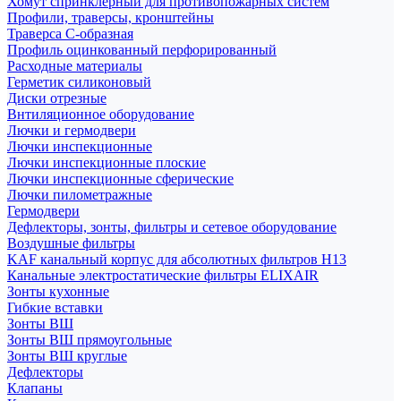
Хомут спринклерный для противопожарных систем
Профили, траверсы, кронштейны
Траверса С-образная
Профиль оцинкованный перфорированный
Расходные материалы
Герметик силиконовый
Диски отрезные
Внтиляционное оборудование
Лючки и гермодвери
Лючки инспекционные
Лючки инспекционные плоские
Лючки инспекционные сферические
Лючки пилометражные
Гермодвери
Дефлекторы, зонты, фильтры и сетевое оборудование
Воздушные фильтры
KAF канальный корпус для абсолютных фильтров H13
Канальные электростатические фильтры ELIXAIR
Зонты кухонные
Гибкие вставки
Зонты ВШ
Зонты ВШ прямоугольные
Зонты ВШ круглые
Дефлекторы
Клапаны