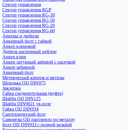
Сектор управления
Сектор управления RGP
Сектор управления RG-30
Сектор управления RG-50
Сектор управления RG-20
Сектор управления RG-60
Анкеры и дюбили
Анкерный болт с гайкой
Анкер клиновой
Дюбель распорный нейлон
Анкер клин
Анкер латунный забивой с насечкой
Анкер забивной
Анкерный болт
Метрический крепеж и метизы
Шпилька ОЦ DIN975
Заклепки
Гайка соединительная (муфта)
Шайба ОЦ DIN125
Шайба DIN9021 ув.поле
Гайка ОЦ DIN934
Сантехнический болт
Саморезы ОЦ пш/сверло по металлу
Болт ОЦ DIN933 с полной резьбой
Крепеж для монтажа инженерных систем