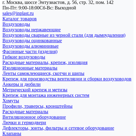
г. Москва, шоссе Энтузиастов, д. 56, стр. 32, пом. 142
Пн-Пт: 9:00-18:00
Cб-Вс: Выходной
sales@inplast.ru
Каталог товаров
Воздуховоды
Воздуховоды нержавеющие
Воздуховоды сварные из черной стали (для дымоудаления)
Воздуховоды оцинкованные
Воздуховоды алюминивые
Фасонные части (изделия)
Гибкие воздуховоды
Расходные материалы, крепеж, изоляция
Изоляционные материалы
Ленты самоклеющиеся, скотчи и шипы
Крепеж для производства вентиляции и сборки воздуховодов
Анкеры и дюбили
Метрический крепеж и метизы
Крепеж для монтажа инженерных систем
Хомуты
Профили, траверсы, кронштейны
Расходные материалы
Внтиляционное оборудование
Лючки и гермодвери
Дефлекторы, зонты, фильтры и сетевое оборудование
Клапаны