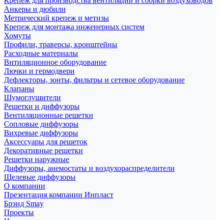
Крепеж для производства вентиляции и сборки воздуховодов
Анкеры и дюбили
Метрический крепеж и метизы
Крепеж для монтажа инженерных систем
Хомуты
Профили, траверсы, кронштейны
Расходные материалы
Внтиляционное оборудование
Лючки и гермодвери
Дефлекторы, зонты, фильтры и сетевое оборудование
Клапаны
Шумоглушители
Решетки и диффузоры
Вентиляционные решетки
Сопловые диффузоры
Вихревые диффузоры
Аксессуары для решеток
Декоративные решетки
Решетки наружные
Диффузоры, анемостаты и воздухораспределители
Щелевые диффузоры
О компании
Презентация компании Инпласт
Брэнд Smay
Проекты