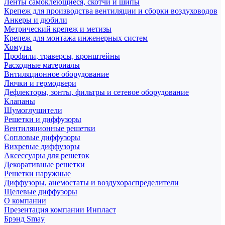
Ленты самоклеющиеся, скотчи и шипы
Крепеж для производства вентиляции и сборки воздуховодов
Анкеры и дюбили
Метрический крепеж и метизы
Крепеж для монтажа инженерных систем
Хомуты
Профили, траверсы, кронштейны
Расходные материалы
Внтиляционное оборудование
Лючки и гермодвери
Дефлекторы, зонты, фильтры и сетевое оборудование
Клапаны
Шумоглушители
Решетки и диффузоры
Вентиляционные решетки
Сопловые диффузоры
Вихревые диффузоры
Аксессуары для решеток
Декоративные решетки
Решетки наружные
Диффузоры, анемостаты и воздухораспределители
Щелевые диффузоры
О компании
Презентация компании Инпласт
Брэнд Smay