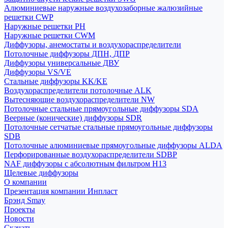
Алюминиевые наружные воздухозаборные жалюзийные
решетки CWP
Наружные решетки РН
Наружные решетки CWM
Диффузоры, анемостаты и воздухораспределители
Потолочные диффузоры ДПН, ДПР
Диффузоры универсальные ДВУ
Диффузоры VS/VE
Стальные диффузоры KK/KE
Воздухораспределители потолочные ALK
Вытесняющие воздухораспределители NW
Потолочные стальные прямоугольные диффузоры SDA
Веерные (конические) диффузоры SDR
Потолочные сетчатые стальные прямоугольные диффузоры
SDB
Потолочные алюминиевые прямоугольные диффузоры ALDA
Перфорированные воздухораспределители SDBP
NAF диффузоры с абсолютным фильтром Н13
Щелевые диффузоры
О компании
Презентация компании Инпласт
Брэнд Smay
Проекты
Новости
Скачать