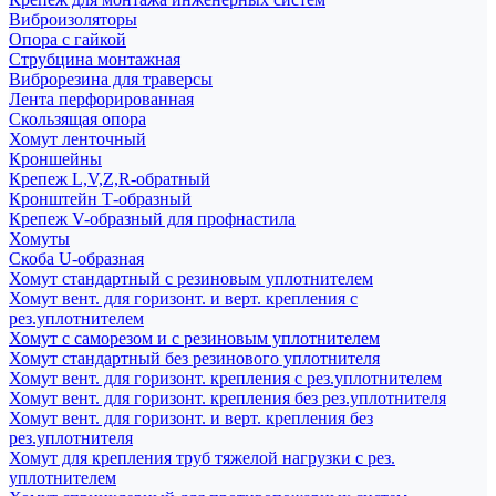
Виброизоляторы
Опора с гайкой
Струбцина монтажная
Виброрезина для траверсы
Лента перфорированная
Скользящая опора
Хомут ленточный
Кроншейны
Крепеж L,V,Z,R-обратный
Кронштейн Т-образный
Крепеж V-образный для профнастила
Хомуты
Скоба U-образная
Хомут стандартный с резиновым уплотнителем
Хомут вент. для горизонт. и верт. крепления с
рез.уплотнителем
Хомут с саморезом и с резиновым уплотнителем
Хомут стандартный без резинового уплотнителя
Хомут вент. для горизонт. крепления с рез.уплотнителем
Хомут вент. для горизонт. крепления без рез.уплотнителя
Хомут вент. для горизонт. и верт. крепления без
рез.уплотнителя
Хомут для крепления труб тяжелой нагрузки с рез.
уплотнителем