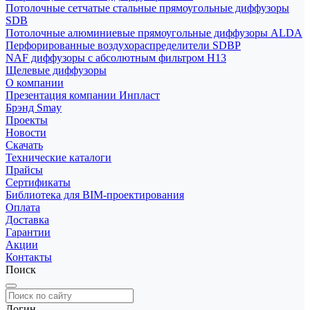
Потолочные сетчатые стальные прямоугольные диффузоры
SDB
Потолочные алюминиевые прямоугольные диффузоры ALDA
Перфорированные воздухораспределители SDBP
NAF диффузоры с абсолютным фильтром Н13
Щелевые диффузоры
О компании
Презентация компании Инпласт
Брэнд Smay
Проекты
Новости
Скачать
Технические каталоги
Прайсы
Сертификаты
Библиотека для BIM-проектирования
Оплата
Доставка
Гарантии
Акции
Контакты
Поиск
Логин