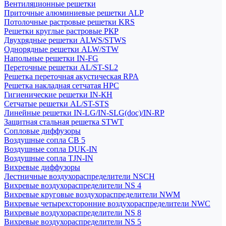
Вентиляционные решетки
Приточные алюминиевые решетки ALP
Потолочные растровые решетки KRS
Решетки круглые растровые РКР
Двухрядные решетки ALWS/STWS
Однорядные решетки ALW/STW
Напольные решетки IN-FG
Переточные решетки AL/ST-SL2
Решетка переточная акустическая RPA
Решетка накладная сетчатая НРС
Гигиенические решетки IN-КН
Сетчатые решетки AL/ST-STS
Линейные решетки IN-LG/IN-SLG(doc)/IN-RP
Защитная стальная решетка STWT
Сопловые диффузоры
Воздушные сопла СВ 5
Воздушные сопла DUK-IN
Воздушные сопла TJN-IN
Вихревые диффузоры
Лестничные воздухораспределители NSCH
Вихревые воздухораспределители NS 4
Вихревые круговые воздухораспределители NWM
Вихревые четырехсторонние воздухораспределители NWC
Вихревые воздухораспределители NS 8
Вихревые воздухораспределители NS 5