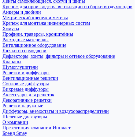
Ленты самоклеющиеся, скотчи и шипы
Крепеж для производства вентиляции и сборки воздуховодов
Анкеры и дюбили
Метрический крепеж и метизы
Крепеж для монтажа инженерных систем
Хомуты
Профили, траверсы, кронштейны
Расходные материалы
Внтиляционное оборудование
Лючки и гермодвери
Дефлекторы, зонты, фильтры и сетевое оборудование
Клапаны
Шумоглушители
Решетки и диффузоры
Вентиляционные решетки
Сопловые диффузоры
Вихревые диффузоры
Аксессуары для решеток
Декоративные решетки
Решетки наружные
Диффузоры, анемостаты и воздухораспределители
Щелевые диффузоры
О компании
Презентация компании Инпласт
Брэнд Smay