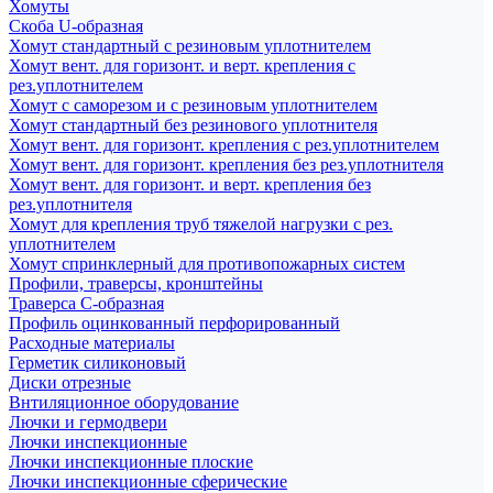
Хомуты
Скоба U-образная
Хомут стандартный с резиновым уплотнителем
Хомут вент. для горизонт. и верт. крепления с
рез.уплотнителем
Хомут с саморезом и с резиновым уплотнителем
Хомут стандартный без резинового уплотнителя
Хомут вент. для горизонт. крепления с рез.уплотнителем
Хомут вент. для горизонт. крепления без рез.уплотнителя
Хомут вент. для горизонт. и верт. крепления без
рез.уплотнителя
Хомут для крепления труб тяжелой нагрузки с рез.
уплотнителем
Хомут спринклерный для противопожарных систем
Профили, траверсы, кронштейны
Траверса С-образная
Профиль оцинкованный перфорированный
Расходные материалы
Герметик силиконовый
Диски отрезные
Внтиляционное оборудование
Лючки и гермодвери
Лючки инспекционные
Лючки инспекционные плоские
Лючки инспекционные сферические