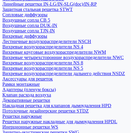
Линейные решетки IN-LG/IN-SLG(doc)/IN-RP
Защитная стальная решетка STWT
Сопловые диффузоры
Воздушные сопла СВ 5
Воздушные сопла DUK-IN
Воздушные сопла TJN-IN
Вихревые диффузоры
Лестничные воздухораспределители NSCH
Вихревые воздухораспределители NS 4
Вихревые круговые воздухораспределители NWM
Вихревые четырехсторонние воздухораспределители NWC
Вихревые воздухораспределители NS 8
Вихревые воздухораспределители NS 5
Вихревые воздухораспределители дальнего действия NSDZ
Аксессуары для решеток
Рамки монтажные
Адаптеры (пленум боксы)
Клапан расхода воздуха
Декоративные решетки
Накладная решетка для клапанов дымоудаления HPD
Потолочные дизайнерские решетки STDZ
Решетки наружные
Решетки наружные накладные для дымоудаления HPDL
Инерционные решетки WS
Защитно-акустические решетки SWG