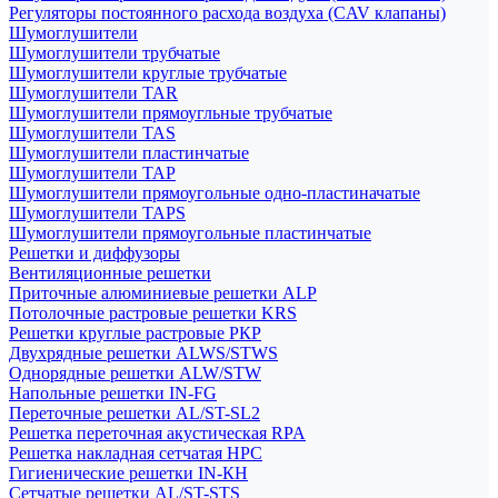
Регуляторы постоянного расхода воздуха (CAV клапаны)
Шумоглушители
Шумоглушители трубчатые
Шумоглушители круглые трубчатые
Шумоглушители TAR
Шумоглушители прямоугльные трубчатые
Шумоглушители TAS
Шумоглушители пластинчатые
Шумоглушители TAP
Шумоглушители прямоугольные одно-пластиначатые
Шумоглушители TAPS
Шумоглушители прямоугольные пластинчатые
Решетки и диффузоры
Вентиляционные решетки
Приточные алюминиевые решетки ALP
Потолочные растровые решетки KRS
Решетки круглые растровые РКР
Двухрядные решетки ALWS/STWS
Однорядные решетки ALW/STW
Напольные решетки IN-FG
Переточные решетки AL/ST-SL2
Решетка переточная акустическая RPA
Решетка накладная сетчатая НРС
Гигиенические решетки IN-КН
Сетчатые решетки AL/ST-STS