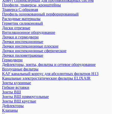
Хомут спринклерный для противопожарных систем
Профили, траверсы, кронштейны
Траверса С-образная
Профиль оцинкованный перфорированный
Расходные материалы
Герметик силиконовый
Диски отрезные
Внтиляционное оборудование
Лючки и гермодвери
Лючки инспекционные
Лючки инспекционные плоские
Лючки инспекционные сферические
Лючки пилометражные
Гермодвери
Дефлекторы, зонты, фильтры и сетевое оборудование
Воздушные фильтры
KAF канальный корпус для абсолютных фильтров H13
Канальные электростатические фильтры ELIXAIR
Зонты кухонные
Гибкие вставки
Зонты ВШ
Зонты ВШ прямоугольные
Зонты ВШ круглые
Дефлекторы
Клапаны