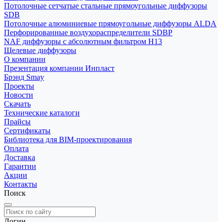
Потолочные сетчатые стальные прямоугольные диффузоры
SDB
Потолочные алюминиевые прямоугольные диффузоры ALDA
Перфорированные воздухораспределители SDBP
NAF диффузоры с абсолютным фильтром Н13
Щелевые диффузоры
О компании
Презентация компании Инпласт
Брэнд Smay
Проекты
Новости
Скачать
Технические каталоги
Прайсы
Сертификаты
Библиотека для BIM-проектирования
Оплата
Доставка
Гарантии
Акции
Контакты
Поиск
Логин