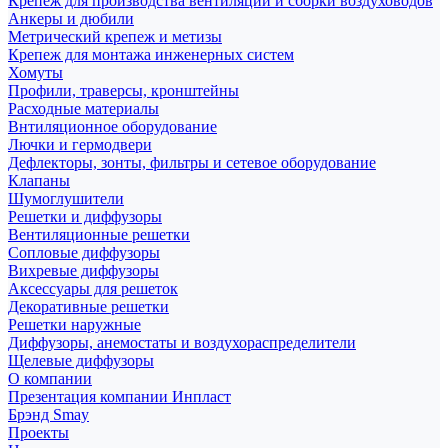
Крепеж для производства вентиляции и сборки воздуховодов
Анкеры и дюбили
Метрический крепеж и метизы
Крепеж для монтажа инженерных систем
Хомуты
Профили, траверсы, кронштейны
Расходные материалы
Внтиляционное оборудование
Лючки и гермодвери
Дефлекторы, зонты, фильтры и сетевое оборудование
Клапаны
Шумоглушители
Решетки и диффузоры
Вентиляционные решетки
Сопловые диффузоры
Вихревые диффузоры
Аксессуары для решеток
Декоративные решетки
Решетки наружные
Диффузоры, анемостаты и воздухораспределители
Щелевые диффузоры
О компании
Презентация компании Инпласт
Брэнд Smay
Проекты