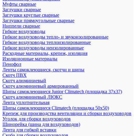
Муфты сварные
Заглушки сварные
Заглушки круглые сварные
Заглушки прямоугольные сварные
Ниппели сварные
Гибкие воздуховоды
Гибкие воздуховоды тепло- и звукоизолированные
Гибкие воздуховоды теплоизолированные
Гибкие воздуховоды неизолированные
Расходные материалы, крепеж, изоляция
Изоляционные материалы
Пенофол
Ленты самоклеющиеся, скотчи и шипы
Скотч ПВХ
Скотч алюминиевый
Скотч алюминиевый армированный
Шипы самоклеющиеся Junior Climatech (площадка 37х37)
Скотч алюминиевый ЛЮКС
Лента уплотнительная
Шипы самоклеющиеся Climatech (площадка 50х50)
Крепеж для производства вентиляции и сборки воздуховодов
Уголок для сборки воздуховодов
Шинорейка (шина для воздуховодов)
Лента для гибкой вставки
Скоба для сборки воздуховодов