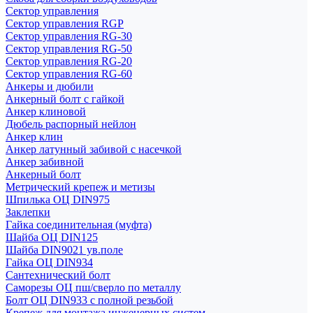
Сектор управления
Сектор управления RGP
Сектор управления RG-30
Сектор управления RG-50
Сектор управления RG-20
Сектор управления RG-60
Анкеры и дюбили
Анкерный болт с гайкой
Анкер клиновой
Дюбель распорный нейлон
Анкер клин
Анкер латунный забивой с насечкой
Анкер забивной
Анкерный болт
Метрический крепеж и метизы
Шпилька ОЦ DIN975
Заклепки
Гайка соединительная (муфта)
Шайба ОЦ DIN125
Шайба DIN9021 ув.поле
Гайка ОЦ DIN934
Сантехнический болт
Саморезы ОЦ пш/сверло по металлу
Болт ОЦ DIN933 с полной резьбой
Крепеж для монтажа инженерных систем