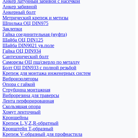
Анкер латунный забивой с насечкой
Анкер забивной
Анкерный болт
Метрический крепеж и метизы
Шпилька ОЦ DIN975
Заклепки
Гайка соединительная (муфта)
Шайба ОЦ DIN125
Шайба DIN9021 ув.поле
Гайка ОЦ DIN934
Сантехнический болт
Саморезы ОЦ пш/сверло по металлу
Болт ОЦ DIN933 с полной резьбой
Крепеж для монтажа инженерных систем
Виброизоляторы
Опора с гайкой
Струбцина монтажная
Виброрезина для траверсы
Лента перфорированная
Скользящая опора
Хомут ленточный
Кроншейны
Крепеж L,V,Z,R-обратный
Кронштейн Т-образный
Крепеж V-образный для профнастила