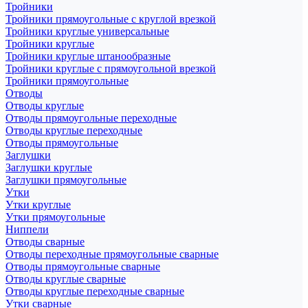
Тройники
Тройники прямоугольные с круглой врезкой
Тройники круглые универсальные
Тройники круглые
Тройники круглые штанообразные
Тройники круглые с прямоугольной врезкой
Тройники прямоугольные
Отводы
Отводы круглые
Отводы прямоугольные переходные
Отводы круглые переходные
Отводы прямоугольные
Заглушки
Заглушки круглые
Заглушки прямоугольные
Утки
Утки круглые
Утки прямоугольные
Ниппели
Отводы сварные
Отводы переходные прямоугольные сварные
Отводы прямоугольные сварные
Отводы круглые сварные
Отводы круглые переходные сварные
Утки сварные