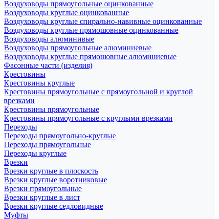
Воздуховоды прямоугольные оцинкованные
Воздуховоды круглые оцинкованные
Воздуховоды круглые спирально-навивные оцинкованные
Воздуховоды круглые прямошовные оцинкованные
Воздуховоды алюминивые
Воздуховоды прямоугольные алюминиевые
Воздуховоды круглые прямошовные алюминиевые
Фасонные части (изделия)
Крестовины
Крестовины круглые
Крестовины прямоугольные с прямоугольной и круглой
врезками
Крестовины прямоугольные
Крестовины прямоугольные с круглыми врезками
Переходы
Переходы прямоугольно-круглые
Переходы прямоугольные
Переходы круглые
Врезки
Врезки круглые в плоскость
Врезки круглые воротниковые
Врезки прямоугольные
Врезки круглые в лист
Врезки круглые седловидные
Муфты