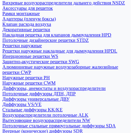
Вихревые воздухораспределители дальнего действия NSDZ
Аксессуары для решеток
Рамки монтажные
Адаптеры (пленум боксы)
Клапан расхода воздуха
Декоративные решетки
Накладная решетка для клапанов дымоудаления HPD
Потолочные дизайнерские решетки STDZ
Решетки наружные
Решетки наружные накладные для дымоудаления HPDL
Инерционные решетки WS
Защитно-акустические решетки SWG
Алюминиевые наружные воздухозаборные жалюзийные
решетки CWP
Наружные решетки РН
Наружные решетки CWM
Диффузоры, анемостаты и воздухораспределители
Потолочные диффузоры ДПН, ДПР
Диффузоры универсальные ДВУ
Диффузоры VS/VE
Стальные диффузоры KK/KE
Воздухораспределители потолочные ALK
Вытесняющие воздухораспределители NW
Потолочные стальные прямоугольные диффузоры SDA
Веерные (конические) диффузоры SDR