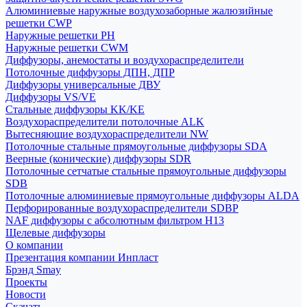
Алюминиевые наружные воздухозаборные жалюзийные
решетки CWP
Наружные решетки РН
Наружные решетки CWM
Диффузоры, анемостаты и воздухораспределители
Потолочные диффузоры ДПН, ДПР
Диффузоры универсальные ДВУ
Диффузоры VS/VE
Стальные диффузоры KK/KE
Воздухораспределители потолочные ALK
Вытесняющие воздухораспределители NW
Потолочные стальные прямоугольные диффузоры SDA
Веерные (конические) диффузоры SDR
Потолочные сетчатые стальные прямоугольные диффузоры
SDB
Потолочные алюминиевые прямоугольные диффузоры ALDA
Перфорированные воздухораспределители SDBP
NAF диффузоры с абсолютным фильтром Н13
Щелевые диффузоры
О компании
Презентация компании Инпласт
Брэнд Smay
Проекты
Новости
Скачать