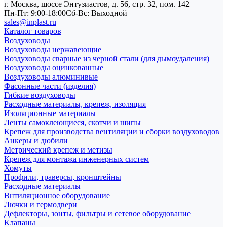
г. Москва, шоссе Энтузиастов, д. 56, стр. 32, пом. 142
Пн-Пт: 9:00-18:00
Cб-Вс: Выходной
sales@inplast.ru
Каталог товаров
Воздуховоды
Воздуховоды нержавеющие
Воздуховоды сварные из черной стали (для дымоудаления)
Воздуховоды оцинкованные
Воздуховоды алюминивые
Фасонные части (изделия)
Гибкие воздуховоды
Расходные материалы, крепеж, изоляция
Изоляционные материалы
Ленты самоклеющиеся, скотчи и шипы
Крепеж для производства вентиляции и сборки воздуховодов
Анкеры и дюбили
Метрический крепеж и метизы
Крепеж для монтажа инженерных систем
Хомуты
Профили, траверсы, кронштейны
Расходные материалы
Внтиляционное оборудование
Лючки и гермодвери
Дефлекторы, зонты, фильтры и сетевое оборудование
Клапаны