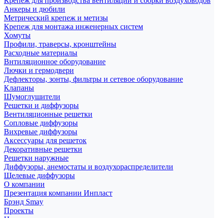
Крепеж для производства вентиляции и сборки воздуховодов
Анкеры и дюбили
Метрический крепеж и метизы
Крепеж для монтажа инженерных систем
Хомуты
Профили, траверсы, кронштейны
Расходные материалы
Внтиляционное оборудование
Лючки и гермодвери
Дефлекторы, зонты, фильтры и сетевое оборудование
Клапаны
Шумоглушители
Решетки и диффузоры
Вентиляционные решетки
Сопловые диффузоры
Вихревые диффузоры
Аксессуары для решеток
Декоративные решетки
Решетки наружные
Диффузоры, анемостаты и воздухораспределители
Щелевые диффузоры
О компании
Презентация компании Инпласт
Брэнд Smay
Проекты