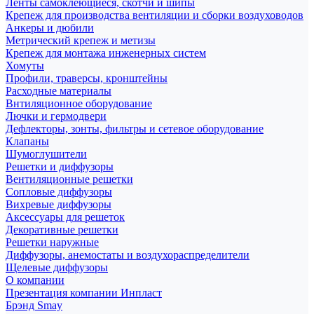
Ленты самоклеющиеся, скотчи и шипы
Крепеж для производства вентиляции и сборки воздуховодов
Анкеры и дюбили
Метрический крепеж и метизы
Крепеж для монтажа инженерных систем
Хомуты
Профили, траверсы, кронштейны
Расходные материалы
Внтиляционное оборудование
Лючки и гермодвери
Дефлекторы, зонты, фильтры и сетевое оборудование
Клапаны
Шумоглушители
Решетки и диффузоры
Вентиляционные решетки
Сопловые диффузоры
Вихревые диффузоры
Аксессуары для решеток
Декоративные решетки
Решетки наружные
Диффузоры, анемостаты и воздухораспределители
Щелевые диффузоры
О компании
Презентация компании Инпласт
Брэнд Smay