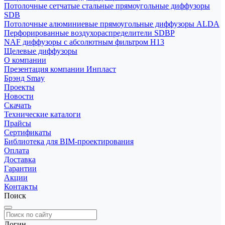
Потолочные сетчатые стальные прямоугольные диффузоры
SDB
Потолочные алюминиевые прямоугольные диффузоры ALDA
Перфорированные воздухораспределители SDBP
NAF диффузоры с абсолютным фильтром Н13
Щелевые диффузоры
О компании
Презентация компании Инпласт
Брэнд Smay
Проекты
Новости
Скачать
Технические каталоги
Прайсы
Сертификаты
Библиотека для BIM-проектирования
Оплата
Доставка
Гарантии
Акции
Контакты
Поиск
Логин