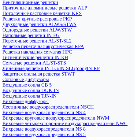
Вентиляционные решетки
Приточные алюминиевые решетки ALP
Потолочные растровые решетки KRS
Решетки круглые растровые РКР
Двухрядные решетки ALWS/STWS
Однорядные решетки ALW/STW
Напольные решетки IN-FG
Переточные решетки AL/ST-SL2
Решетка переточная акустическая RPA
Решетка накладная сетчатая НРС
Гигиенические решетки IN-КН
Сетчатые решетки AL/ST-STS
Линейные решетки IN-LG/IN-SLG(doc)/IN-RP
Защитная стальная решетка STWT
Сопловые диффузоры
Воздушные сопла СВ 5
Воздушные сопла DUK-IN
Воздушные сопла TJN-IN
Вихревые диффузоры
Лестничные воздухораспределители NSCH
Вихревые воздухораспределители NS 4
Вихревые круговые воздухораспределители NWM
Вихревые четырехсторонние воздухораспределители NWC
Вихревые воздухораспределители NS 8
Вихревые воздухораспределители NS 5