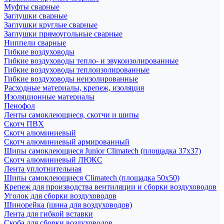
Муфты сварные
Заглушки сварные
Заглушки круглые сварные
Заглушки прямоугольные сварные
Ниппели сварные
Гибкие воздуховоды
Гибкие воздуховоды тепло- и звукоизолированные
Гибкие воздуховоды теплоизолированные
Гибкие воздуховоды неизолированные
Расходные материалы, крепеж, изоляция
Изоляционные материалы
Пенофол
Ленты самоклеющиеся, скотчи и шипы
Скотч ПВХ
Скотч алюминиевый
Скотч алюминиевый армированный
Шипы самоклеющиеся Junior Climatech (площадка 37х37)
Скотч алюминиевый ЛЮКС
Лента уплотнительная
Шипы самоклеющиеся Climatech (площадка 50х50)
Крепеж для производства вентиляции и сборки воздуховодов
Уголок для сборки воздуховодов
Шинорейка (шина для воздуховодов)
Лента для гибкой вставки
Скоба для сборки воздуховодов