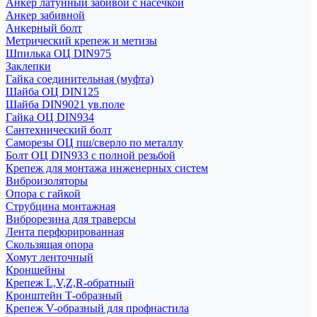
Анкер латунный забивой с насечкой
Анкер забивной
Анкерный болт
Метрический крепеж и метизы
Шпилька ОЦ DIN975
Заклепки
Гайка соединительная (муфта)
Шайба ОЦ DIN125
Шайба DIN9021 ув.поле
Гайка ОЦ DIN934
Сантехнический болт
Саморезы ОЦ пш/сверло по металлу
Болт ОЦ DIN933 с полной резьбой
Крепеж для монтажа инженерных систем
Виброизоляторы
Опора с гайкой
Струбцина монтажная
Виброрезина для траверсы
Лента перфорированная
Скользящая опора
Хомут ленточный
Кроншейны
Крепеж L,V,Z,R-обратный
Кронштейн Т-образный
Крепеж V-образный для профнастила