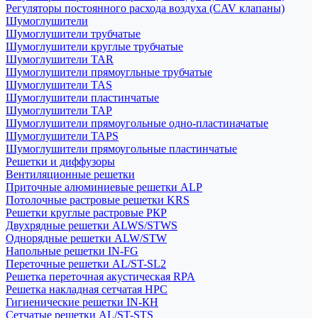
Регуляторы постоянного расхода воздуха (CAV клапаны)
Шумоглушители
Шумоглушители трубчатые
Шумоглушители круглые трубчатые
Шумоглушители TAR
Шумоглушители прямоугльные трубчатые
Шумоглушители TAS
Шумоглушители пластинчатые
Шумоглушители TAP
Шумоглушители прямоугольные одно-пластиначатые
Шумоглушители TAPS
Шумоглушители прямоугольные пластинчатые
Решетки и диффузоры
Вентиляционные решетки
Приточные алюминиевые решетки ALP
Потолочные растровые решетки KRS
Решетки круглые растровые РКР
Двухрядные решетки ALWS/STWS
Однорядные решетки ALW/STW
Напольные решетки IN-FG
Переточные решетки AL/ST-SL2
Решетка переточная акустическая RPA
Решетка накладная сетчатая НРС
Гигиенические решетки IN-КН
Сетчатые решетки AL/ST-STS