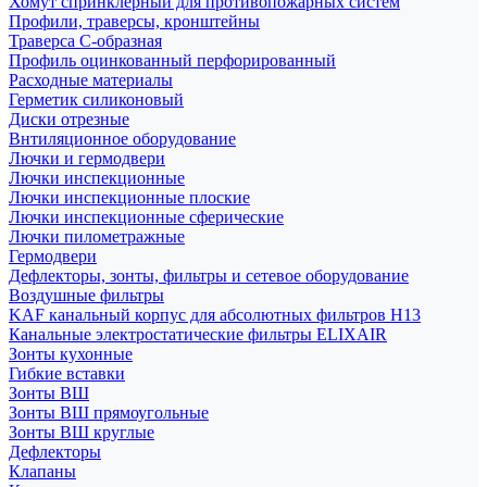
Хомут спринклерный для противопожарных систем
Профили, траверсы, кронштейны
Траверса С-образная
Профиль оцинкованный перфорированный
Расходные материалы
Герметик силиконовый
Диски отрезные
Внтиляционное оборудование
Лючки и гермодвери
Лючки инспекционные
Лючки инспекционные плоские
Лючки инспекционные сферические
Лючки пилометражные
Гермодвери
Дефлекторы, зонты, фильтры и сетевое оборудование
Воздушные фильтры
KAF канальный корпус для абсолютных фильтров H13
Канальные электростатические фильтры ELIXAIR
Зонты кухонные
Гибкие вставки
Зонты ВШ
Зонты ВШ прямоугольные
Зонты ВШ круглые
Дефлекторы
Клапаны