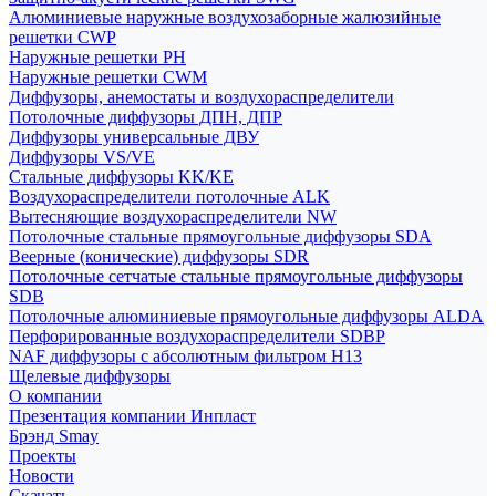
Алюминиевые наружные воздухозаборные жалюзийные
решетки CWP
Наружные решетки РН
Наружные решетки CWM
Диффузоры, анемостаты и воздухораспределители
Потолочные диффузоры ДПН, ДПР
Диффузоры универсальные ДВУ
Диффузоры VS/VE
Стальные диффузоры KK/KE
Воздухораспределители потолочные ALK
Вытесняющие воздухораспределители NW
Потолочные стальные прямоугольные диффузоры SDA
Веерные (конические) диффузоры SDR
Потолочные сетчатые стальные прямоугольные диффузоры
SDB
Потолочные алюминиевые прямоугольные диффузоры ALDA
Перфорированные воздухораспределители SDBP
NAF диффузоры с абсолютным фильтром Н13
Щелевые диффузоры
О компании
Презентация компании Инпласт
Брэнд Smay
Проекты
Новости
Скачать