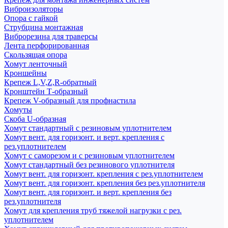
Виброизоляторы
Опора с гайкой
Струбцина монтажная
Виброрезина для траверсы
Лента перфорированная
Скользящая опора
Хомут ленточный
Кроншейны
Крепеж L,V,Z,R-обратный
Кронштейн Т-образный
Крепеж V-образный для профнастила
Хомуты
Скоба U-образная
Хомут стандартный с резиновым уплотнителем
Хомут вент. для горизонт. и верт. крепления с
рез.уплотнителем
Хомут с саморезом и с резиновым уплотнителем
Хомут стандартный без резинового уплотнителя
Хомут вент. для горизонт. крепления с рез.уплотнителем
Хомут вент. для горизонт. крепления без рез.уплотнителя
Хомут вент. для горизонт. и верт. крепления без
рез.уплотнителя
Хомут для крепления труб тяжелой нагрузки с рез.
уплотнителем