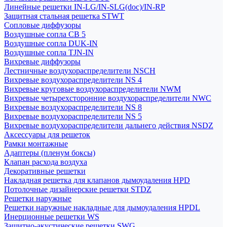
Линейные решетки IN-LG/IN-SLG(doc)/IN-RP
Защитная стальная решетка STWT
Сопловые диффузоры
Воздушные сопла СВ 5
Воздушные сопла DUK-IN
Воздушные сопла TJN-IN
Вихревые диффузоры
Лестничные воздухораспределители NSCH
Вихревые воздухораспределители NS 4
Вихревые круговые воздухораспределители NWM
Вихревые четырехсторонние воздухораспределители NWC
Вихревые воздухораспределители NS 8
Вихревые воздухораспределители NS 5
Вихревые воздухораспределители дальнего действия NSDZ
Аксессуары для решеток
Рамки монтажные
Адаптеры (пленум боксы)
Клапан расхода воздуха
Декоративные решетки
Накладная решетка для клапанов дымоудаления HPD
Потолочные дизайнерские решетки STDZ
Решетки наружные
Решетки наружные накладные для дымоудаления HPDL
Инерционные решетки WS
Защитно-акустические решетки SWG