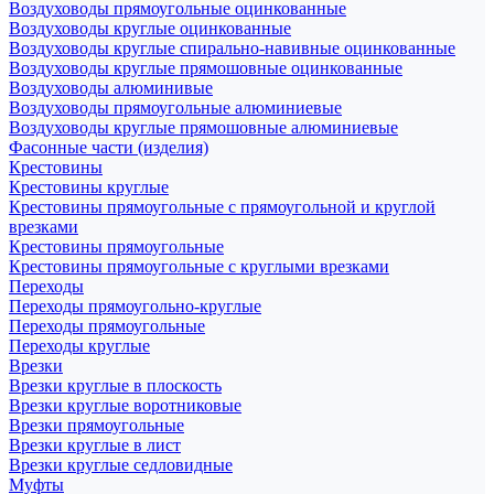
Воздуховоды прямоугольные оцинкованные
Воздуховоды круглые оцинкованные
Воздуховоды круглые спирально-навивные оцинкованные
Воздуховоды круглые прямошовные оцинкованные
Воздуховоды алюминивые
Воздуховоды прямоугольные алюминиевые
Воздуховоды круглые прямошовные алюминиевые
Фасонные части (изделия)
Крестовины
Крестовины круглые
Крестовины прямоугольные с прямоугольной и круглой
врезками
Крестовины прямоугольные
Крестовины прямоугольные с круглыми врезками
Переходы
Переходы прямоугольно-круглые
Переходы прямоугольные
Переходы круглые
Врезки
Врезки круглые в плоскость
Врезки круглые воротниковые
Врезки прямоугольные
Врезки круглые в лист
Врезки круглые седловидные
Муфты