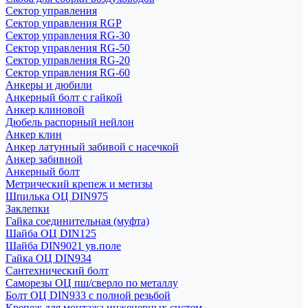
Сектор управления
Сектор управления RGP
Сектор управления RG-30
Сектор управления RG-50
Сектор управления RG-20
Сектор управления RG-60
Анкеры и дюбили
Анкерный болт с гайкой
Анкер клиновой
Дюбель распорный нейлон
Анкер клин
Анкер латунный забивой с насечкой
Анкер забивной
Анкерный болт
Метрический крепеж и метизы
Шпилька ОЦ DIN975
Заклепки
Гайка соединительная (муфта)
Шайба ОЦ DIN125
Шайба DIN9021 ув.поле
Гайка ОЦ DIN934
Сантехнический болт
Саморезы ОЦ пш/сверло по металлу
Болт ОЦ DIN933 с полной резьбой
Крепеж для монтажа инженерных систем