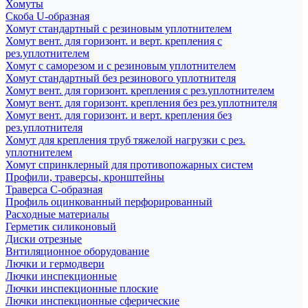
Хомуты
Скоба U-образная
Хомут стандартный с резиновым уплотнителем
Хомут вент. для горизонт. и верт. крепления с
рез.уплотнителем
Хомут с саморезом и с резиновым уплотнителем
Хомут стандартный без резинового уплотнителя
Хомут вент. для горизонт. крепления с рез.уплотнителем
Хомут вент. для горизонт. крепления без рез.уплотнителя
Хомут вент. для горизонт. и верт. крепления без
рез.уплотнителя
Хомут для крепления труб тяжелой нагрузки с рез.
уплотнителем
Хомут спринклерный для противопожарных систем
Профили, траверсы, кронштейны
Траверса С-образная
Профиль оцинкованный перфорированный
Расходные материалы
Герметик силиконовый
Диски отрезные
Внтиляционное оборудование
Лючки и гермодвери
Лючки инспекционные
Лючки инспекционные плоские
Лючки инспекционные сферические