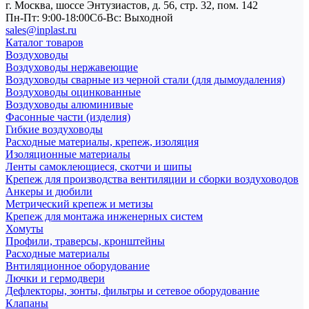
г. Москва, шоссе Энтузиастов, д. 56, стр. 32, пом. 142
Пн-Пт: 9:00-18:00
Cб-Вс: Выходной
sales@inplast.ru
Каталог товаров
Воздуховоды
Воздуховоды нержавеющие
Воздуховоды сварные из черной стали (для дымоудаления)
Воздуховоды оцинкованные
Воздуховоды алюминивые
Фасонные части (изделия)
Гибкие воздуховоды
Расходные материалы, крепеж, изоляция
Изоляционные материалы
Ленты самоклеющиеся, скотчи и шипы
Крепеж для производства вентиляции и сборки воздуховодов
Анкеры и дюбили
Метрический крепеж и метизы
Крепеж для монтажа инженерных систем
Хомуты
Профили, траверсы, кронштейны
Расходные материалы
Внтиляционное оборудование
Лючки и гермодвери
Дефлекторы, зонты, фильтры и сетевое оборудование
Клапаны