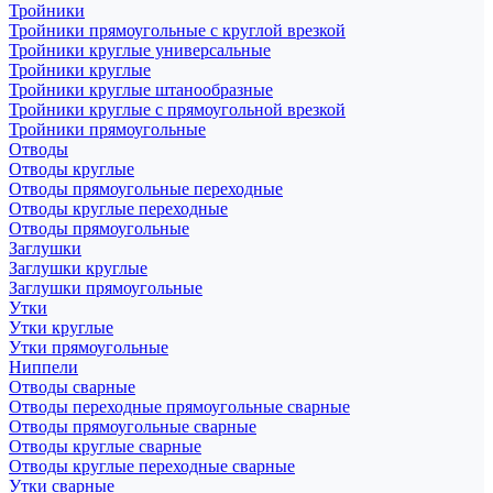
Тройники
Тройники прямоугольные с круглой врезкой
Тройники круглые универсальные
Тройники круглые
Тройники круглые штанообразные
Тройники круглые с прямоугольной врезкой
Тройники прямоугольные
Отводы
Отводы круглые
Отводы прямоугольные переходные
Отводы круглые переходные
Отводы прямоугольные
Заглушки
Заглушки круглые
Заглушки прямоугольные
Утки
Утки круглые
Утки прямоугольные
Ниппели
Отводы сварные
Отводы переходные прямоугольные сварные
Отводы прямоугольные сварные
Отводы круглые сварные
Отводы круглые переходные сварные
Утки сварные